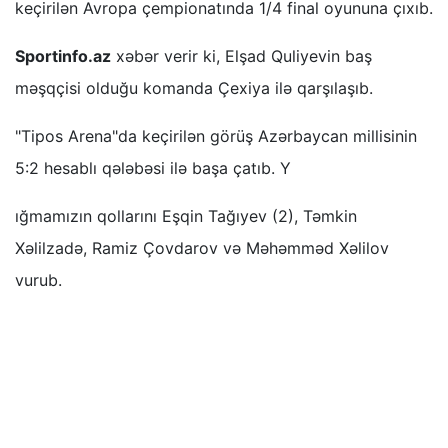
keçirilən Avropa çempionatında 1/4 final oyununa çıxıb.
Sportinfo.az
xəbər verir ki, Elşad Quliyevin baş
məşqçisi olduğu komanda Çexiya ilə qarşılaşıb.
"Tipos Arena"da keçirilən görüş Azərbaycan millisinin
5:2 hesablı qələbəsi ilə başa çatıb. Y
ığmamızın qollarını Eşqin Tağıyev (2), Təmkin
Xəlilzadə, Ramiz Çovdarov və Məhəmməd Xəlilov
vurub.