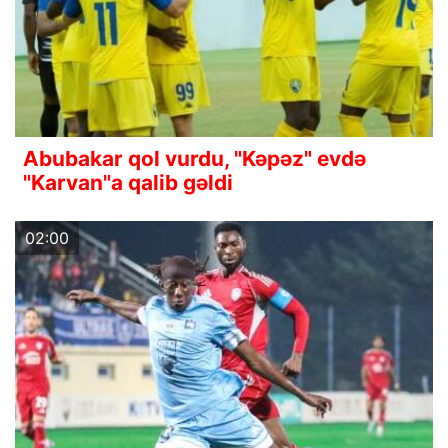
Abubakar qol vurdu, "Kəpəz" evdə
"Karvan"a qalib gəldi
02:00