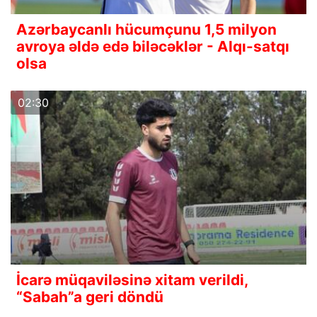
Azərbaycanlı hücumçunu 1,5 milyon
avroya əldə edə biləcəklər - Alqı-satqı
olsa
02:30
İcarə müqaviləsinə xitam verildi,
“Sabah”a geri döndü