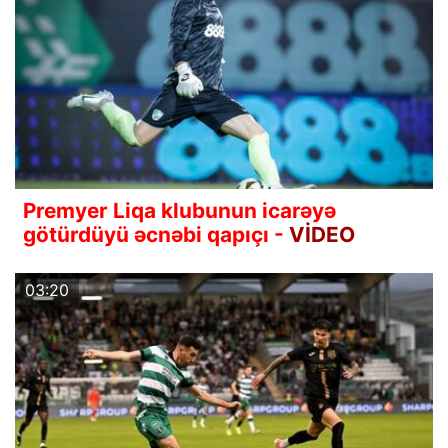
Premyer Liqa klubunun icarəyə
götürdüyü əcnəbi qapıçı -
VİDEO
03:20