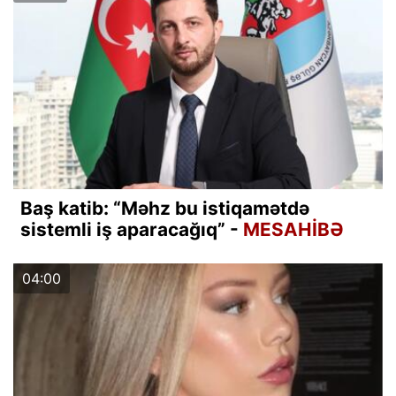
Baş katib: “Məhz bu istiqamətdə
sistemli iş aparacağıq” -
MESAHİBƏ
04:00