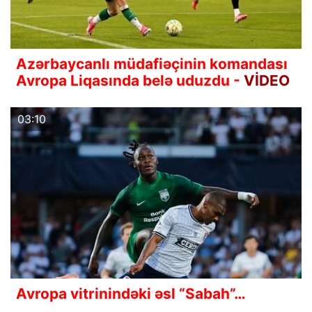
Azərbaycanlı müdafiəçinin komandası
Avropa Liqasında belə uduzdu -
VİDEO
03:10
Avropa vitrinindəki əsl “Sabah”…