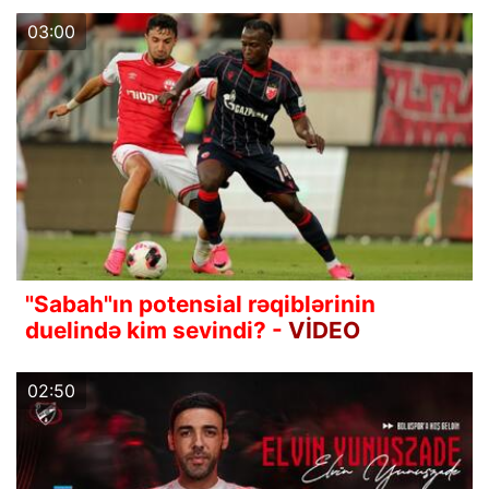
03:00
"Sabah"ın potensial rəqiblərinin
duelində kim sevindi? -
VİDEO
02:50