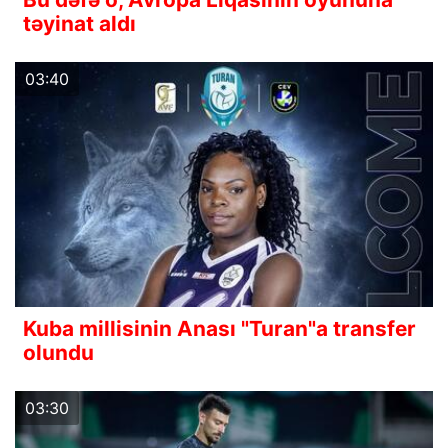
təyinat aldı
03:40
Kuba millisinin Anası "Turan"a transfer
olundu
03:30