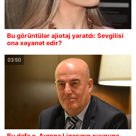
Bu görüntülər ajiotaj yaratdı: Sevgilisi
ona xəyanət edir?
03:50
Bu dəfə o, Avropa Liqasının oyununa