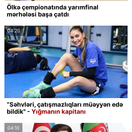
Ölkə çempionatında yarımfinal
mərhələsi başa çatdı
04:20
“Səhvləri, çatışmazlıqları müəyyən edə
bildik" -
Yığmanın kapitanı
04:10