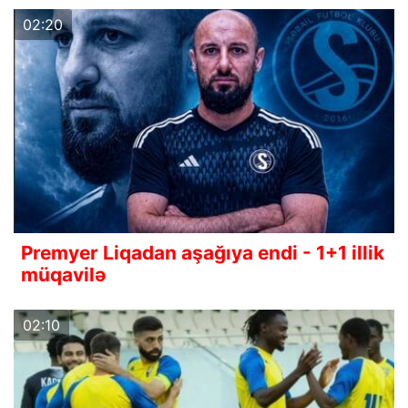
02:20
Premyer Liqadan aşağıya endi - 1+1 illik
müqavilə
02:10