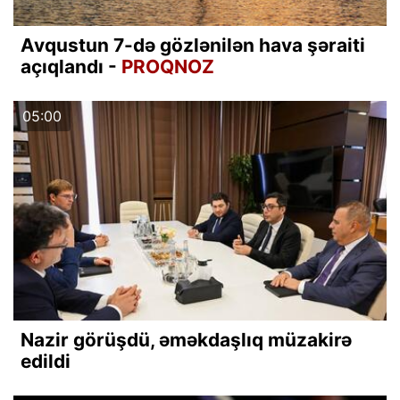
Avqustun 7-də gözlənilən hava şəraiti
açıqlandı -
PROQNOZ
05:00
Nazir görüşdü, əməkdaşlıq müzakirə
edildi