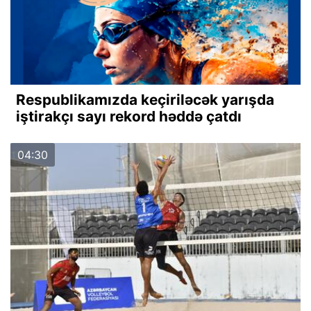
Respublikamızda keçiriləcək yarışda
iştirakçı sayı rekord həddə çatdı
04:30