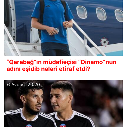
“Qarabağ”ın müdafiəçisi “Dinamo”nun
adını eşidib nələri etiraf etdi?
6 Avqust 20:20