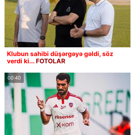
Klubun sahibi düşərgəyə gəldi, söz
verdi ki...
FOTOLAR
00:40