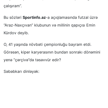
çalışıram”.
Bu sözləri
Sportinfo.az
-a açıqlamasında futzal üzrə
“Araz-Naxçıvan” klubunun və millinin qapıçısı Emin
Kürdov deyib.
O, 41 yaşında növbəti çempionluğu bayram etdi.
Görəsən, kiper karyerasının bundan sonrakı dönəmini
yenə “çərçivə”də təsəvvür edir?
Səbəbkarı dinləyək: