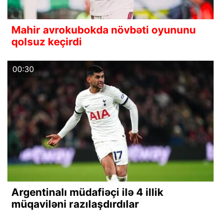
Mahir avrokubokda növbəti oyununu
qolsuz keçirdi
00:30
Argentinalı müdafiəçi ilə 4 illik
müqaviləni razılaşdırdılar