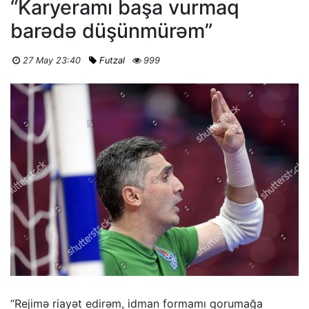
“Karyeramı başa vurmaq
barədə düşünmürəm”
27 May 23:40
Futzal
999
“Rejimə riayət edirəm, idman formamı qorumağa