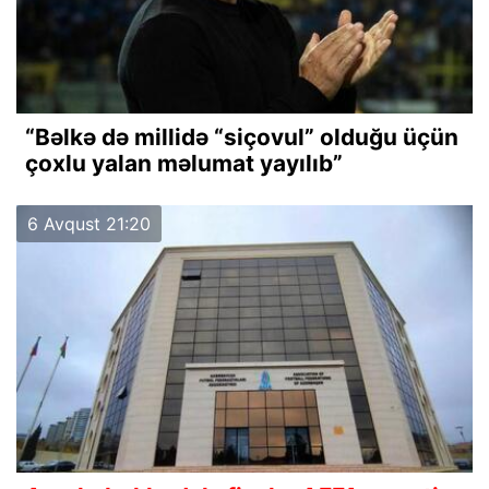
“Bəlkə də millidə “siçovul” olduğu üçün
çoxlu yalan məlumat yayılıb”
6 Avqust 21:20