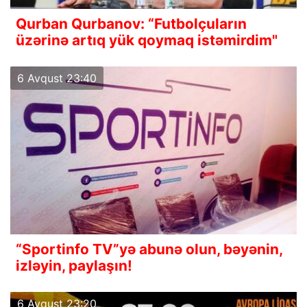
Qurban Qurbanov: “Futbolçuların
üzərinə artıq yük qoymaq istəmirdim"
6 Avqust 23:40
“Sportinfo TV”yə abunə olun, bəyənin,
izləyin, paylaşın!
6 Avqust 23:20