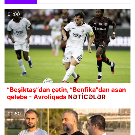
01:00
“Beşiktaş”dan çətin, “Benfika”dan asan
qələbə - Avroliqada
NƏTİCƏLƏR
00:50