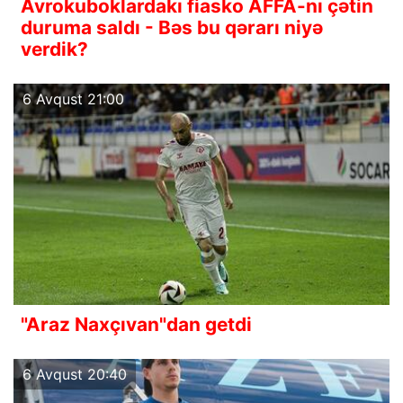
Avrokuboklardakı fiasko AFFA-nı çətin
duruma saldı - Bəs bu qərarı niyə
verdik?
6 Avqust 21:00
"Araz Naxçıvan"dan getdi
6 Avqust 20:40