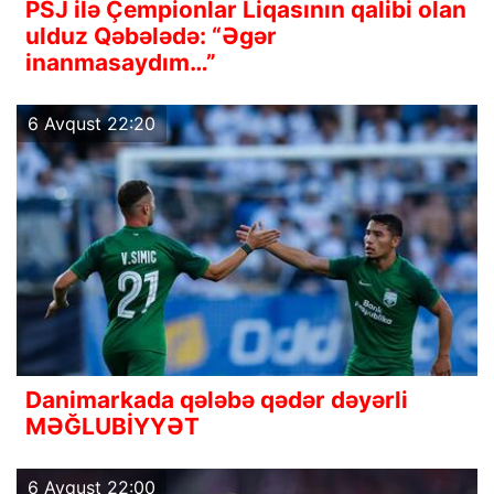
PSJ ilə Çempionlar Liqasının qalibi olan
ulduz Qəbələdə: “Əgər
inanmasaydım…”
6 Avqust 22:20
Danimarkada qələbə qədər dəyərli
MƏĞLUBİYYƏT
6 Avqust 22:00