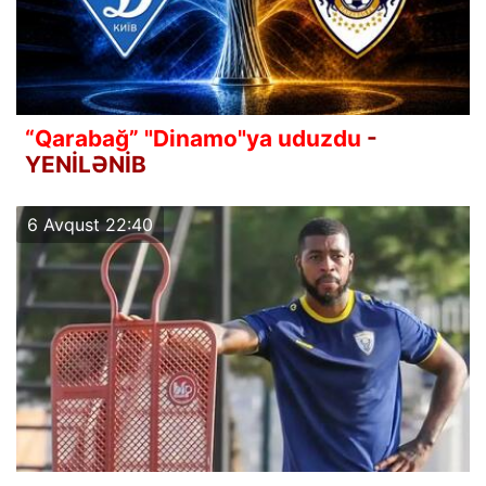
“Qarabağ” "Dinamo"ya uduzdu
-
YENİLƏNİB
6 Avqust 22:40