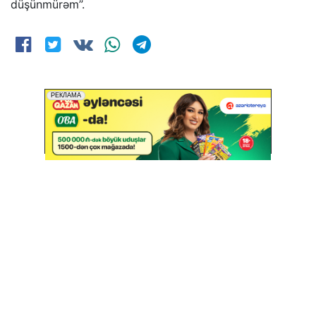
düşünmürəm”.