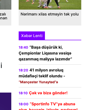
alı
Nərimanı xilas etməyin tək yolu
ənən
Xəbər Lenti
“Başa düşürük ki,
18:40
Çempionlar Liqasına vəsiqə
qazanmaq maliyyə lazımdır”
i
41 milyon avroluq
18:20
müdafiəçi təklif olundu -
“Mançester Yunayted”ə
Çək və bizə göndər!
18:10
“Sportinfo TV”yə abunə
18:00
olun, bəyənin, izləyin, paylaşın!