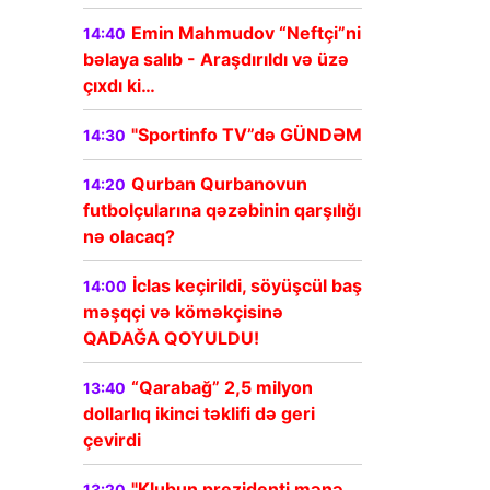
Emin Mahmudov “Neftçi”ni
14:40
bəlaya salıb - Araşdırıldı və üzə
çıxdı ki…
"Sportinfo TV”də GÜNDƏM
14:30
Qurban Qurbanovun
14:20
futbolçularına qəzəbinin qarşılığı
nə olacaq?
İclas keçirildi, söyüşcül baş
14:00
məşqçi və köməkçisinə
QADAĞA QOYULDU!
“Qarabağ” 2,5 milyon
13:40
dollarlıq ikinci təklifi də geri
çevirdi
"Klubun prezidenti mənə
13:20