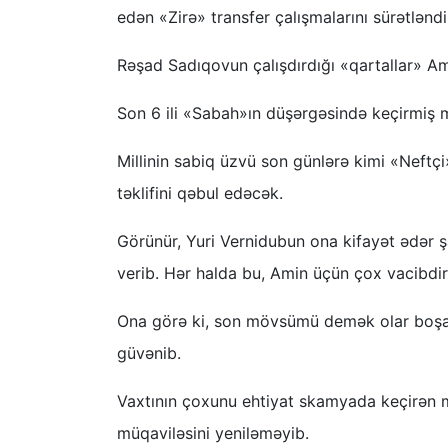
edən «Zirə» transfer çalışmalarını sürətləndi
Rəşad Sadıqovun çalışdırdığı «qartallar» Ami
Son 6 ili «Sabah»ın düşərgəsində keçirmiş m
Millinin sabiq üzvü son günlərə kimi «Neftçi»
təklifini qəbul edəcək.
Görünür, Yuri Vernidubun ona kifayət ədər 
verib. Hər halda bu, Amin üçün çox vacibdir
Ona görə ki, son mövsümü demək olar boşa 
güvənib.
Vaxtının çoxunu ehtiyat skamyada keçirən
müqaviləsini yeniləməyib.