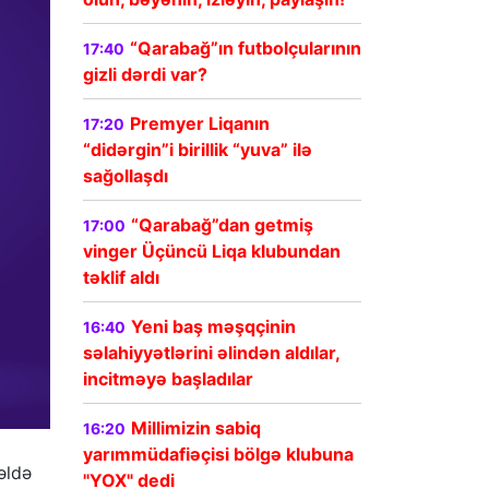
“Qarabağ”ın futbolçularının
17:40
gizli dərdi var?
Premyer Liqanın
17:20
“didərgin”i birillik “yuva” ilə
sağollaşdı
“Qarabağ”dan getmiş
17:00
vinger Üçüncü Liqa klubundan
təklif aldı
Yeni baş məşqçinin
16:40
səlahiyyətlərini əlindən aldılar,
incitməyə başladılar
Millimizin sabiq
16:20
yarımmüdafiəçisi bölgə klubuna
əldə
"YOX" dedi