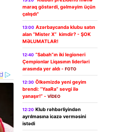
maraq göstərdi, gəlməyim üçün
çalışdı"
Azərbaycanda klubu satın
13:00
alan “Mister X“ kimdir? - ŞOK
MƏLUMATLAR!
“Sabah”ın iki legioneri
12:40
Çempionlar Liqasının liderləri
arasında yer aldı -
FOTO
Ölkəmizdə yeni geyim
12:30
brendi: “YaaRa” sevgi ilə
yanaşır!” -
VİDEO
Klub rəhbərliyindən
12:20
ayrılmasına icazə verməsini
istədi