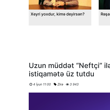
Xeyri yoxdur, kimə deyirsən?
Rəşa
Uzun müddət “Neftçi” ilə
istiqamətə üz tutdu
4 İyun 11:00
Zirə
3 943