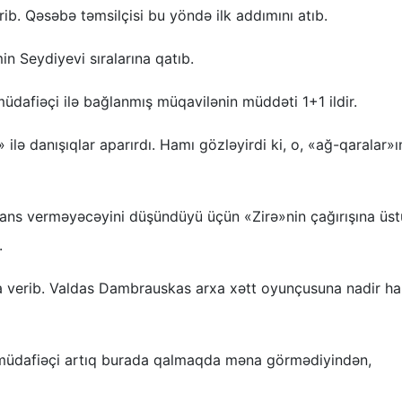
rib. Qəsəbə təmsilçisi bu yöndə ilk addımını atıb.
n Seydiyevi sıralarına qatıb.
üdafiəçi ilə bağlanmış müqavilənin müddəti 1+1 ildir.
 ilə danışıqlar aparırdı. Hamı gözləyirdi ki, o, «ağ-qaralar»ı
şans verməyəcəyini düşündüyü üçün «Zirə»nin çağırışına üst
.
verib. Valdas Dambrauskas arxa xətt oyunçusuna nadir ha
 müdafiəçi artıq burada qalmaqda məna görmədiyindən,