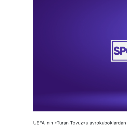
UEFA-nın «Turan Tovuz»u avrokuboklardan u