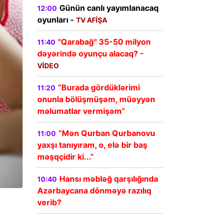
Günün canlı yayımlanacaq
12:00
oyunları -
TV AFİŞA
"Qarabağ" 35-50 milyon
11:40
dəyərində oyunçu alacaq? -
VİDEO
“Burada gördüklərimi
11:20
onunla bölüşmüşəm, müəyyən
məlumatlar vermişəm”
“Mən Qurban Qurbanovu
11:00
yaxşı tanıyıram, o, elə bir baş
məşqçidir ki...”
Hansı məbləğ qarşılığında
10:40
Azərbaycana dönməyə razılıq
verib?