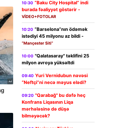
“Baku City Hospital” indi
10:30
burada fəaliyyət göstərir -
VİDEO+FOTOLAR
“Barselona”nın ödəmək
10:20
istədiyi 45 milyonu az bildi -
“Mançester Siti”
"Qalatasaray" təklifini 25
10:00
milyon avroya yüksəltdi
Yuri Vernidubun nəvəsi
09:40
“Neftçi”ni necə məyus elədi?
"Qarabağ" bu dəfə heç
09:20
Konfrans Liqasının Liqa
mərhələsinə də düşə
bilməyəcək?