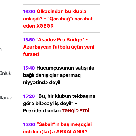
Ölkəsindən bu klubla
16:00
anlaşdı? - “Qarabağ”ı narahat
edən XƏBƏR
“Asadov Pro Bridge” -
15:50
Azərbaycan futbolu üçün yeni
n
fursət!
Hücumçusunun satışı ilə
15:40
ünlük
bağlı danışıqlar aparmaq
niyyətində deyil
“Bu, bir klubun təkbaşına
15:20
llarda
görə biləcəyi iş deyil” –
Prezident onları
TƏNQİD ETDİ
“Sabah“ın baş məşqçisi
15:00
indi kim(lər)ə ARXALANIR?