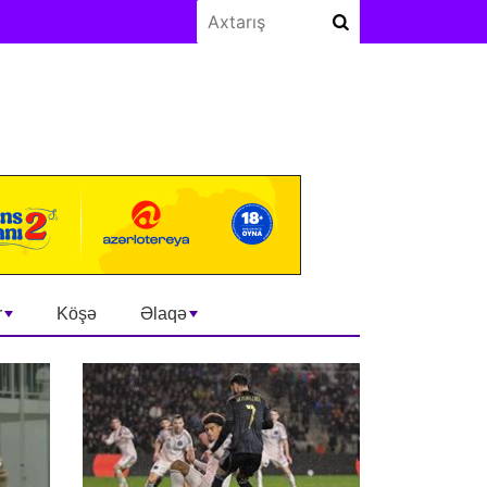
r
Köşə
Əlaqə