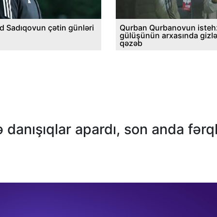
d Sadıqovun çətin günləri
Qurban Qurbanovun istehz
gülüşünün arxasında gizl
qəzəb
 danışıqlar apardı, son anda fərql