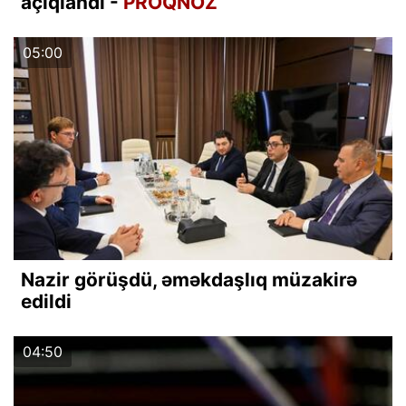
açıqlandı -
PROQNOZ
05:00
Nazir görüşdü, əməkdaşlıq müzakirə
edildi
04:50