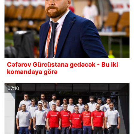
Cəfərov Gürcüstana gedəcək - Bu iki
komandaya görə
07:10