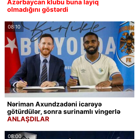
Azərbaycan klubu buna layiq
olmadığını göstərdi
08:10
Nəriman Axundzadəni icarəyə
götürdülər, sonra surinamlı vingerlə
ANLAŞDILAR
08:00