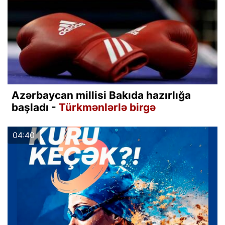
Azərbaycan millisi Bakıda hazırlığa
başladı -
Türkmənlərlə birgə
04:40