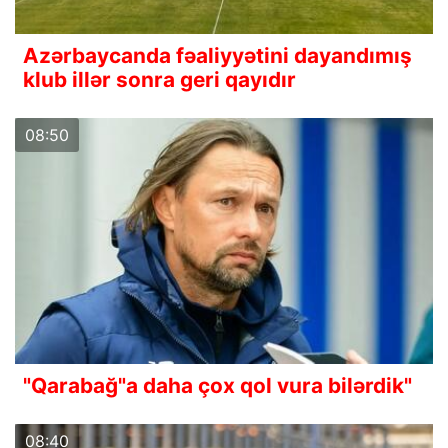
Azərbaycanda fəaliyyətini dayandımış
klub illər sonra geri qayıdır
08:50
"Qarabağ"a daha çox qol vura bilərdik"
08:40