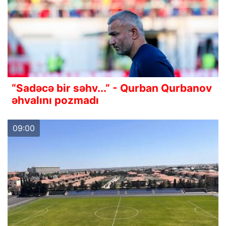
“Sadəcə bir səhv...” - Qurban Qurbanov
əhvalını pozmadı
09:00