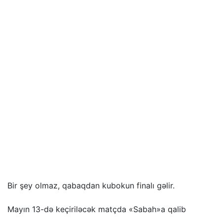
Bir şey olmaz, qabaqdan kubokun finalı gəlir.
Mayın 13-də keçiriləcək matçda «Sabah»a qalib