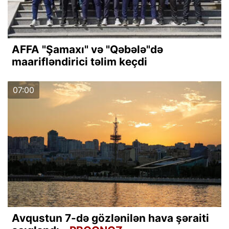
AFFA "Şamaxı" və "Qəbələ"də
maarifləndirici təlim keçdi
07:00
Avqustun 7-də gözlənilən hava şəraiti