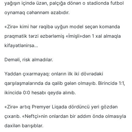
yağışın içində üzən, palçığa dönən o stadionda futbol
oynamaq cəhənnəm əzabıdır.
«Zirə» kimi hər rəqibə uyğun model seçən komanda
praqmatik tərzi əzbərləmiş «İmişli»dən 1 xal almaqla
kifayətlənirsə…
Deməli, risk almadılar.
Yaddan çıxarmayaq: onların ilk iki dövrədəki
qarşılaşmalarında da qalib gələn olmayıb. Birincidə 1:1,
ikincidə 0:0 hesabı qeydə alınıb.
«Zirə» artıq Premyer Liqada dördüncü yeri gözdən
çıxarıb. «Neftçi»nin onlardan bir addım öndə olmasıyla
daxilən barışıblar.