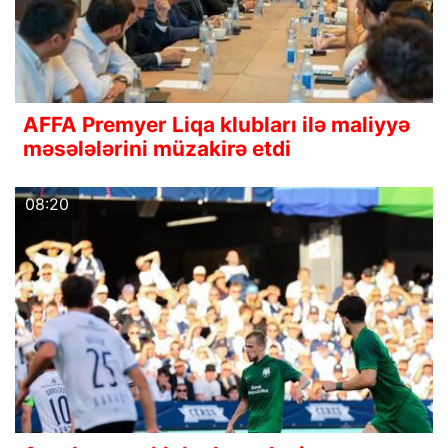
AFFA Premyer Liqa klubları ilə maliyyə
məsələlərini müzakirə etdi
08:20