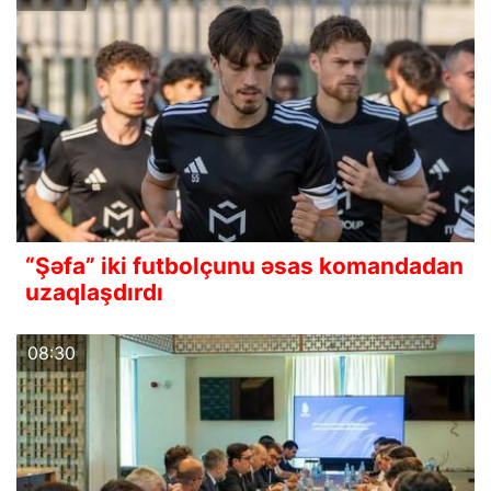
“Şəfa” iki futbolçunu əsas komandadan
uzaqlaşdırdı
08:30