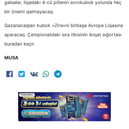
gəlsələr, liqadakı 4-cü pillənin avrokubok yolunda heç
bir önəmi qalmayacaq.
Qazanacaqları kubok «Zirə»ni birbaşa Avropa Liqasına
aparacaq. Çempionatdakı sıra itkisinin ikiqat sığortası
buradan keçir.
MUSA