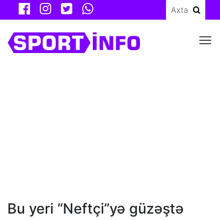
M
Bu yeri “Neftçi”yə güzəştə