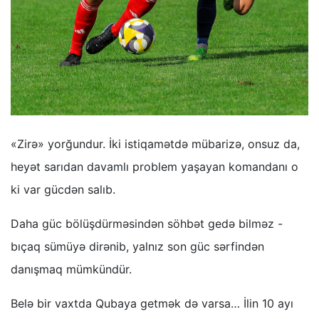
«Zirə» yorğundur. İki istiqamətdə mübarizə, onsuz da,
heyət sarıdan davamlı problem yaşayan komandanı o
ki var gücdən salıb.
Daha güc bölüşdürməsindən söhbət gedə bilməz -
bıçaq sümüyə dirənib, yalnız son güc sərfindən
danışmaq mümkündür.
Belə bir vaxtda Qubaya getmək də varsa… İlin 10 ayı