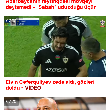
Azərbaycanın reytinqdəki mövqeyi
dəyişmədi - “Sabah” uduzduğu üçün
07:30
Elvin Cəfərquliyev zədə aldı, gözləri
doldu -
VİDEO
07:20