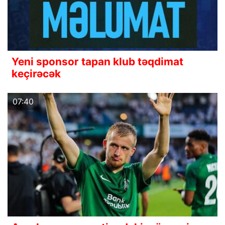
Yeni sponsor tapan klub təqdimat
keçirəcək
07:40