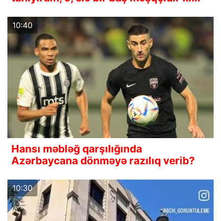
10:40
Hansı məbləğ qarşılığında
Azərbaycana dönməyə razılıq verib?
10:30