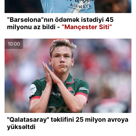
“Barselona”nın ödəmək istədiyi 45
milyonu az bildi -
“Mançester Siti”
10:00
"Qalatasaray" təklifini 25 milyon avroya
yüksəltdi