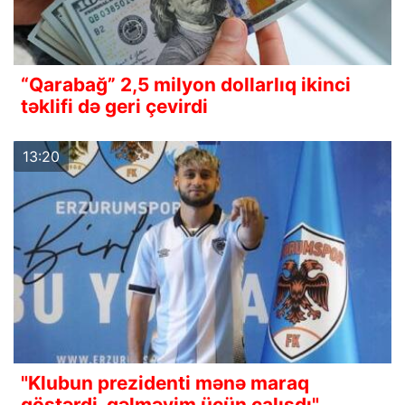
“Qarabağ” 2,5 milyon dollarlıq ikinci
təklifi də geri çevirdi
13:20
"Klubun prezidenti mənə maraq
göstərdi, gəlməyim üçün çalışdı"