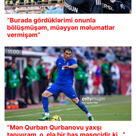
“Burada gördüklərimi onunla
bölüşmüşəm, müəyyən məlumatlar
vermişəm”
11:00
“Mən Qurban Qurbanovu yaxşı
tanıyıram, o, elə bir baş məşqçidir ki...”