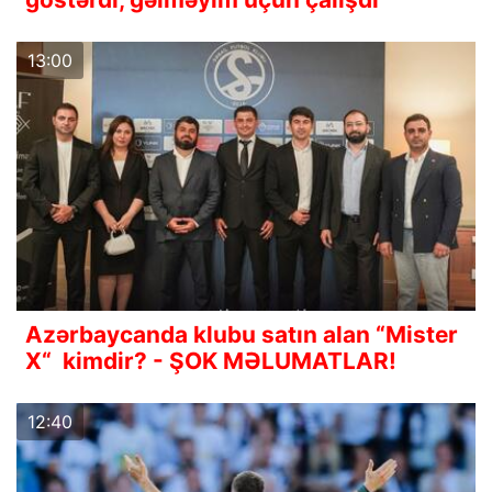
13:00
Azərbaycanda klubu satın alan “Mister
X“ kimdir? - ŞOK MƏLUMATLAR!
12:40