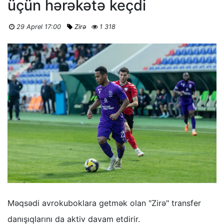
üçün hərəkətə keçdi
29 Aprel 17:00
Zirə
1 318
Məqsədi avrokuboklara getmək olan "Zirə" transfer
danışıqlarını da aktiv davam etdirir.