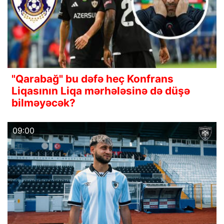
"Qarabağ" bu dəfə heç Konfrans
Liqasının Liqa mərhələsinə də düşə
bilməyəcək?
09:00