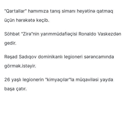
"Qartallar" hamımıza tanış simanı heyətinə qatmaq
üçün hərəkətə keçib.
Söhbət "Zirə"nin yarımmüdafiəçisi Ronaldo Vaskezdən
gedir.
Rəşad Sadıqov dominikanlı legioneri sərəncamında
görmək.istəyir.
26 yaşlı legionerin "kimyaçılar"la müqaviləsi yayda
başa çatır.