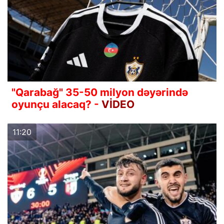
"Qarabağ" 35-50 milyon dəyərində
oyunçu alacaq? -
VİDEO
11:20