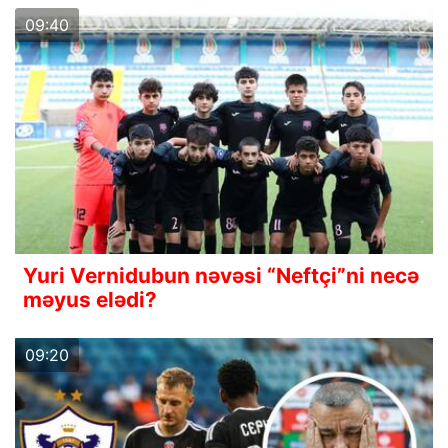
09:40
Yuri Vernidubun nəvəsi “Neftçi”ni necə
məyus elədi?
09:20