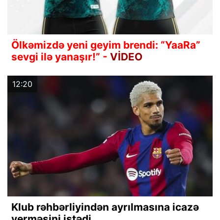
Ölkəmizdə yeni geyim brendi: “YaaRa”
sevgi ilə yanaşır!” -
VİDEO
12:20
Klub rəhbərliyindən ayrılmasına icazə
verməsini istədi