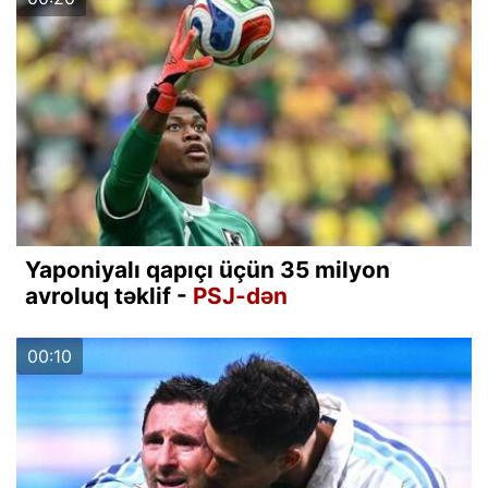
Yaponiyalı qapıçı üçün 35 milyon
avroluq təklif -
PSJ-dən
00:10