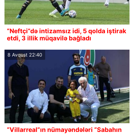
“Neftçi”də intizamsız idi, 5 qolda iştirak
etdi, 3 illik müqavilə bağladı
8 Avqust 22:40
“Villarreal”ın nümayəndələri “Sabahın