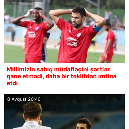
Millimizin sabiq müdafiəçini şərtlər
qane etmədi, daha bir təklifdən imtina
etdi
8 Avqust 20:40