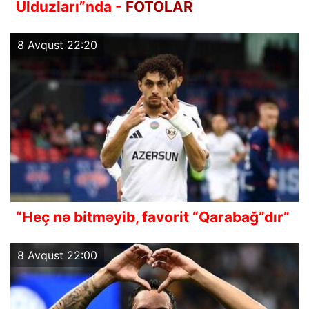
Ulduzları”nda -
FOTOLAR
8 Avqust 22:20
“Heç nə bitməyib, favorit “Qarabağ”dır”
8 Avqust 22:00