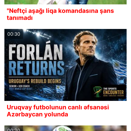
"Neftçi aşağı liqa komandasına şans
tanımadı
00:30
Uruqvay futbolunun canlı əfsanəsi
Azərbaycan yolunda
00:20