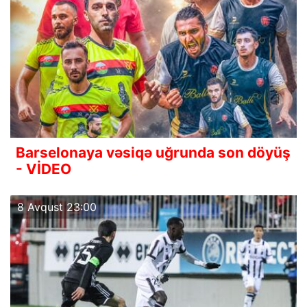
Barselonaya vəsiqə uğrunda son döyüş
- VİDEO
8 Avqust 23:00