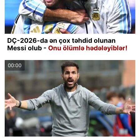
DÇ-2026-da ən çox təhdid olunan
Messi olub -
Onu ölümlə hədələyiblər!
00:00