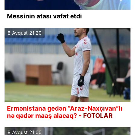
Messinin atası vəfat etdi
8 Avqust 21:20
Ermənistana gedən “Araz-Naxçıvan”lı
nə qədər maaş alacaq? -
FOTOLAR
8 Avqust 21:00