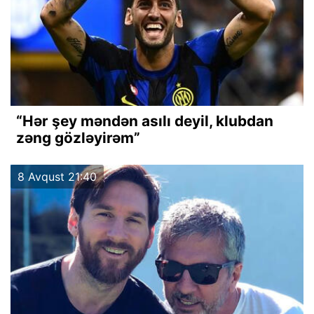
“Hər şey məndən asılı deyil, klubdan
zəng gözləyirəm”
8 Avqust 21:40