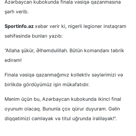
Azərbaycan kubokunda finala vəsiqə qazanmasına
şərh verib.
Sportinfo.az
xəbər verir ki, nigerli legioner instaqram
səhifəsində bunları yazıb:
“Allaha şükür, Əlhəmdulillah. Bütün komandanı təbrik
edirəm!
Finala vəsiqə qazanmağımız kollektiv səylərimizi və
birlikdə gördüyümüz işin mükafatıdır.
Mənim üçün bu, Azərbaycan kubokunda ikinci final
oyunum olacaq. Bununla çox qürur duyuram. Gəlin
diqqətimizi cəmləyək və titul uğrunda irəliləyək!”.