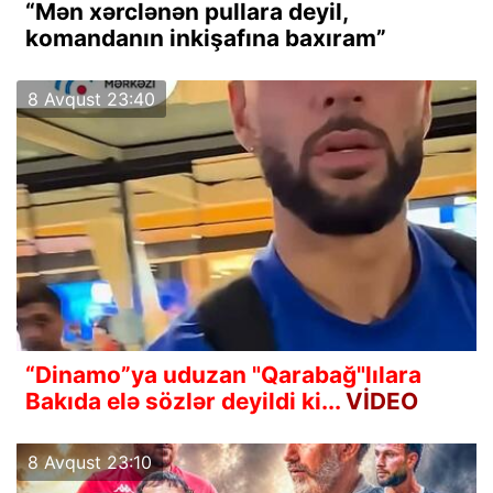
“Mən xərclənən pullara deyil,
komandanın inkişafına baxıram”
8 Avqust 23:40
“Dinamo”ya uduzan "Qarabağ"lılara
Bakıda elə sözlər deyildi ki...
VİDEO
8 Avqust 23:10