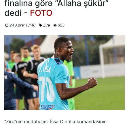
finalına görə “Allaha şükür”
dedi -
FOTO
24 Aprel 13:40
Zirə
623
“Zirə”nin müdafiəçisi İssa Cibrilla komandasının