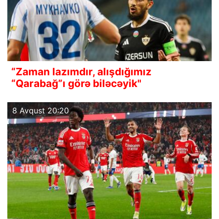
“Zaman lazımdır, alışdığımız
“Qarabağ”ı görə biləcəyik"
8 Avqust 20:20