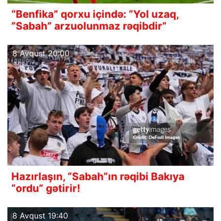
“Benfika” qorxu içində: “Yol uzaq,
”Sabah” arzuolunmaz rəqibdir”
8 Avqust 20:00
Hazırlaşın, “Sabah”ın rəqibi Bakıya
“ordu” gətirir!
8 Avqust 19:40