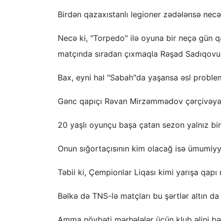
Birdən qazaxıstanlı legioner zədələnsə nec
Necə ki, "Torpedo" ilə oyuna bir neçə gün q
matçında sıradan çıxmaqla Rəşad Sadıqovu ç
Bax, eyni hal "Sabah"da yaşansa əsl proble
Gənc qapıçı Rəvan Mirzəmmədov çərçivəyə 
20 yaşlı oyunçu başa çatan sezon yalnız b
Onun sığortaçısının kim olacağ isə ümumiyyət
Təbii ki, Çempionlar Liqası kimi yarışa qapı
Bəlkə də TNS-lə matçları bu şərtlər altın d
Amma növbəti mərhələlər üçün klub əlini bər