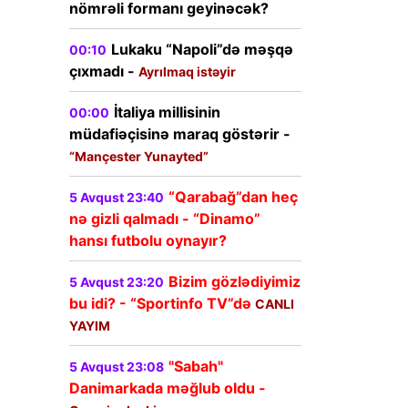
nömrəli formanı geyinəcək?
Lukaku “Napoli”də məşqə
00:10
çıxmadı -
Ayrılmaq istəyir
İtaliya millisinin
00:00
müdafiəçisinə maraq göstərir -
“Mançester Yunayted”
“Qarabağ”dan heç
5 Avqust 23:40
nə gizli qalmadı - “Dinamo”
hansı futbolu oynayır?
Bizim gözlədiyimiz
5 Avqust 23:20
bu idi? - “Sportinfo TV”də
CANLI
YAYIM
"Sabah"
5 Avqust 23:08
Danimarkada məğlub oldu -