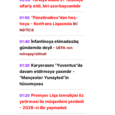
sifariş etdi, biri azərbaycanlıdır
“Panatinaikos”dan heç-
01:50
heçə - Konfrans Liqasında
İKİ
NƏTİCƏ
İnfantinoya etimadsızlıq
01:40
gündəmdə deyil -
UEFA-nın
mövqeyi bilindi
Karyerasını “Yuventus”da
01:30
davam etdirməyə yaxındır -
“Mançester Yunayted”in
hücumçusu
Premyer Liqa təmsilçisi öz
01:20
yetirməsi ilə müqaviləni yenilədi
- 2028-ci ilin yayınadək