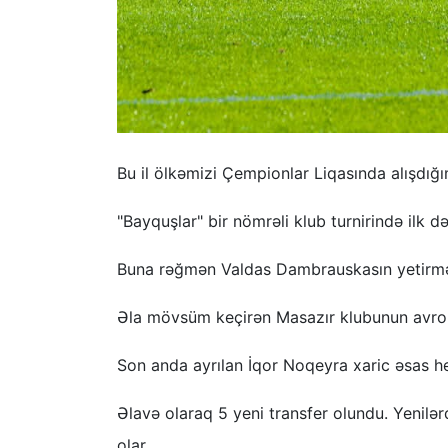
Bu il ölkəmizi Çempionlar Liqasında alışdı
"Bayquşlar" bir nömrəli klub turnirində ilk 
Buna rəğmən Valdas Dambrauskasın yetirməl
Əla mövsüm keçirən Masazır klubunun avrokubo
Son anda ayrılan İqor Noqeyra xaric əsas h
Əlavə olaraq 5 yeni transfer olundu. Yenilə
olar.