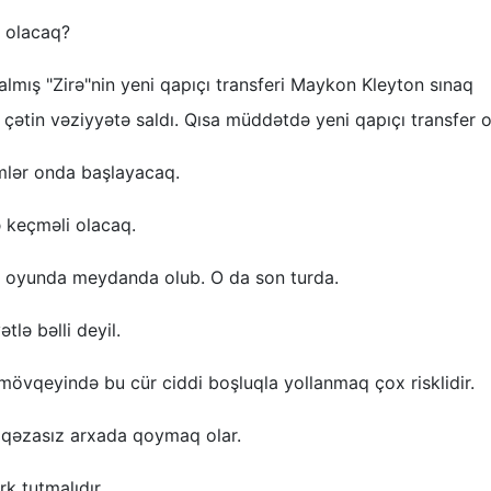
ə olacaq?
almış "Zirə"nin yeni qapıçı transferi Maykon Kleyton sınaq
ətin vəziyyətə saldı. Qısa müddətdə yeni qapıçı transfer o
mlər onda başlayacaq.
keçməli olacaq.
ir oyunda meydanda olub. O da son turda.
lə bəlli deyil.
 mövqeyində bu cür ciddi boşluqla yollanmaq çox risklidir.
a qəzasız arxada qoymaq olar.
k tutmalıdır.