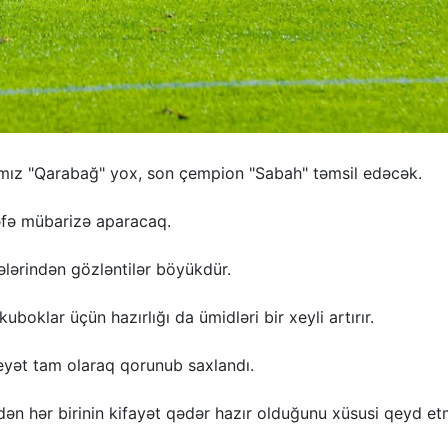
ğımız "Qarabağ" yox, son çempion "Sabah" təmsil edəcək.
dəfə mübarizə aparacaq.
ərindən gözləntilər böyükdür.
klar üçün hazırlığı da ümidləri bir xeyli artırır.
eyət tam olaraq qorunub saxlandı.
rdən hər birinin kifayət qədər hazır olduğunu xüsusi qeyd e