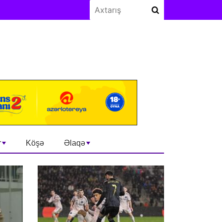
r
Köşə
Əlaqə