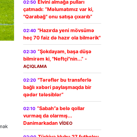
Elvini almağa pulları
02:50
çatmadı: “Məlumatımız var ki,
"Qarabağ" onu satışa çıxarıb”
"Hazırda yeni mövsümə
02:40
heç 70 faiz də hazır ola bilmərik"
“Şokdayam, başa düşə
02:30
bilmirəm ki, "Neftçi"nin...” -
AÇIQLAMA
"Tərəflər bu transferlə
02:20
bağlı xəbəri paylaşmaqda bir
qədər tələsiblər”
“Sabah”a belə qollar
02:10
vurmaq da olarmış...
Danimarkadan
VİDEO
tmək
Türkiyə klubu 27 futbolçu
02:00