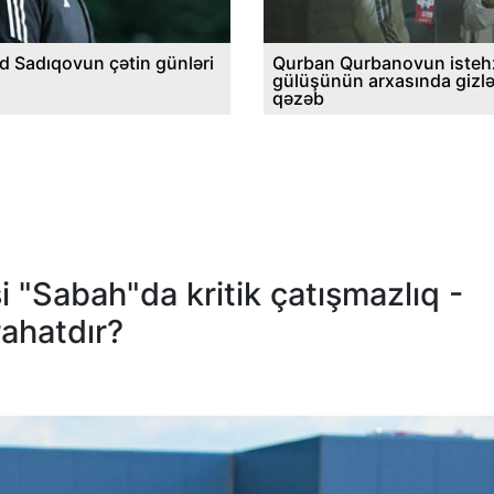
d Sadıqovun çətin günləri
Qurban Qurbanovun istehz
gülüşünün arxasında gizl
qəzəb
 "Sabah"da kritik çatışmazlıq -
ahatdır?