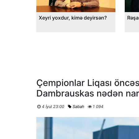
Xeyri yoxdur, kimə deyirsən?
Rəşa
Çempionlar Liqası öncəsi
Dambrauskas nədən nar
4 İyul 23:00
Sabah
1 094