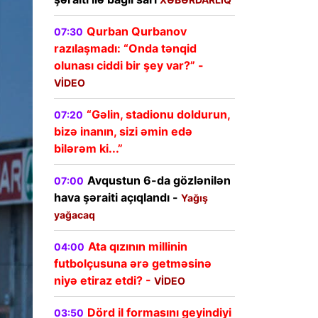
Qurban Qurbanov
07:30
razılaşmadı: “Onda tənqid
olunası ciddi bir şey var?” -
VİDEO
“Gəlin, stadionu doldurun,
07:20
bizə inanın, sizi əmin edə
bilərəm ki...”
Avqustun 6-da gözlənilən
07:00
hava şəraiti açıqlandı -
Yağış
yağacaq
Ata qızının millinin
04:00
futbolçusuna ərə getməsinə
niyə etiraz etdi? -
VİDEO
Dörd il formasını geyindiyi
03:50