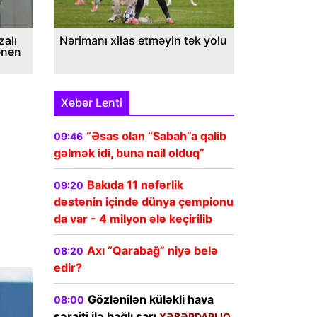
alı
Nərimanı xilas etməyin tək yolu
ənən
Xəbər Lenti
“Əsas olan “Sabah”a qalib
09:46
gəlmək idi, buna nail olduq”
Bakıda 11 nəfərlik
09:20
dəstənin içində dünya çempionu
da var - 4 milyon ələ keçirilib
Axı “Qarabağ” niyə belə
08:20
edir?
Gözlənilən küləkli hava
08:00
şəraiti ilə bağlı sarı
XƏBƏRDARLIQ