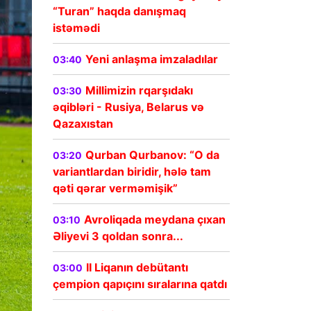
“Turan” haqda danışmaq
istəmədi
Yeni anlaşma imzaladılar
03:40
Millimizin rqarşıdakı
03:30
əqibləri - Rusiya, Belarus və
Qazaxıstan
Qurban Qurbanov: “O da
03:20
variantlardan biridir, hələ tam
qəti qərar verməmişik”
Avroliqada meydana çıxan
03:10
Əliyevi 3 qoldan sonra...
II Liqanın debütantı
03:00
çempion qapıçını sıralarına qatdı