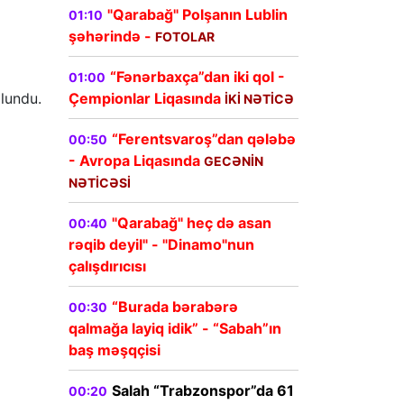
"Qarabağ" Polşanın Lublin
01:10
şəhərində -
FOTOLAR
“Fənərbaxça”dan iki qol -
01:00
lundu.
Çempionlar Liqasında
İKİ NƏTİCƏ
“Ferentsvaroş”dan qələbə
00:50
- Avropa Liqasında
GECƏNİN
NƏTİCƏSİ
"Qarabağ" heç də asan
00:40
rəqib deyil" - "Dinamo"nun
çalışdırıcısı
“Burada bərabərə
00:30
qalmağa layiq idik” - “Sabah”ın
baş məşqçisi
Salah “Trabzonspor”da 61
00:20