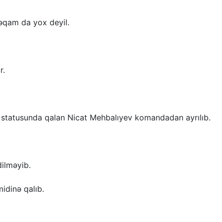
əqam da yox deyil.
r.
statusunda qalan Nicat Mehbalıyev komandadan ayrılıb.
dilməyib.
idinə qalıb.