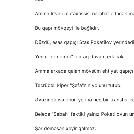
Amma litvalı mütəxəssisi narahat edəcək m
Bu qapı mövqeyi ilə bağlıdır.
Düzdü, əsas qapıçı Stas Pokatilov yerindədi
Yenə "bir nömrə" olaraq davam edəcək.
Amma arxada qalan mövsüm ehtiyat qapıçı 
Təcrübəli kiper "Şəfa"nın yolunu tutub.
Əvəzində isə onun yerinə heç bir transfer e
Belədə "Sabah" faktiki yalnız Pokatilovun üm
Şər deməsən xeyir gəlməz.