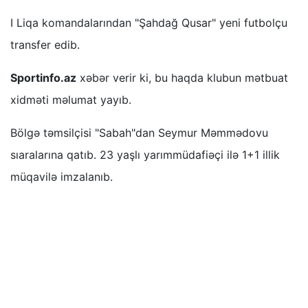
I Liqa komandalarından "Şahdağ Qusar" yeni futbolçu
transfer edib.
Sportinfo.az
xəbər verir ki, bu haqda klubun mətbuat
xidməti məlumat yayıb.
Bölgə təmsilçisi "Sabah"dan Seymur Məmmədovu
sıaralarına qatıb. 23 yaşlı yarımmüdafiəçi ilə 1+1 illik
müqavilə imzalanıb.