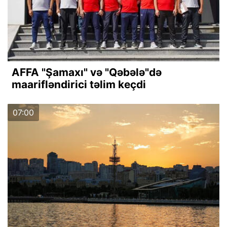
AFFA "Şamaxı" və "Qəbələ"də
maarifləndirici təlim keçdi
07:00