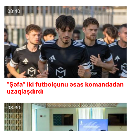
08:40
“Şəfa” iki futbolçunu əsas komandadan
uzaqlaşdırdı
08:30