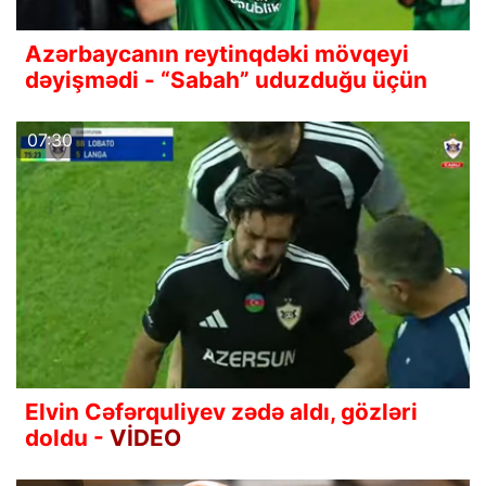
Azərbaycanın reytinqdəki mövqeyi
dəyişmədi - “Sabah” uduzduğu üçün
07:30
Elvin Cəfərquliyev zədə aldı, gözləri
doldu -
VİDEO