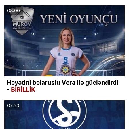
08:00
Heyətini belaruslu Vera ilə gücləndirdi
-
BİRİLLİK
07:50