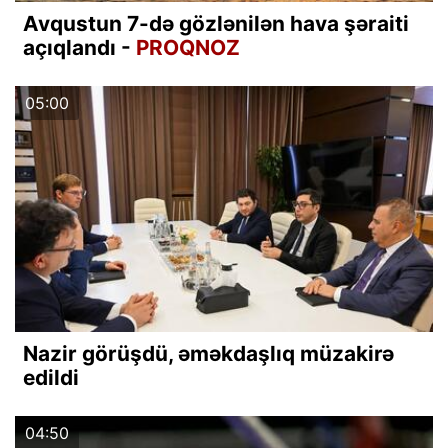
Avqustun 7-də gözlənilən hava şəraiti
açıqlandı -
PROQNOZ
05:00
Nazir görüşdü, əməkdaşlıq müzakirə
edildi
04:50