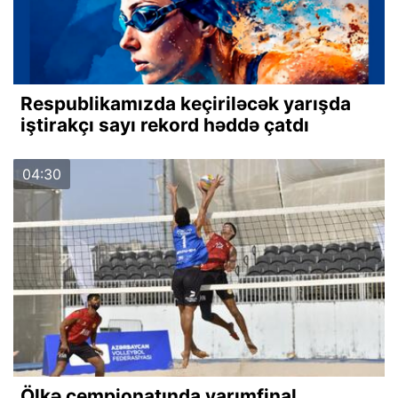
Respublikamızda keçiriləcək yarışda
iştirakçı sayı rekord həddə çatdı
04:30
Ölkə çempionatında yarımfinal