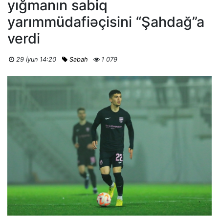
yığmanın sabiq
yarımmüdafiəçisini “Şahdağ”a
verdi
29 İyun 14:20
Sabah
1 079