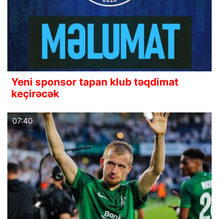
Yeni sponsor tapan klub təqdimat
keçirəcək
07:40