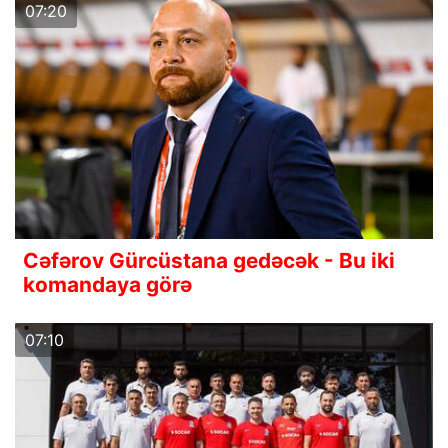
07:20
Cəfərov Gürcüstana gedəcək - Bu iki
komandaya görə
07:10