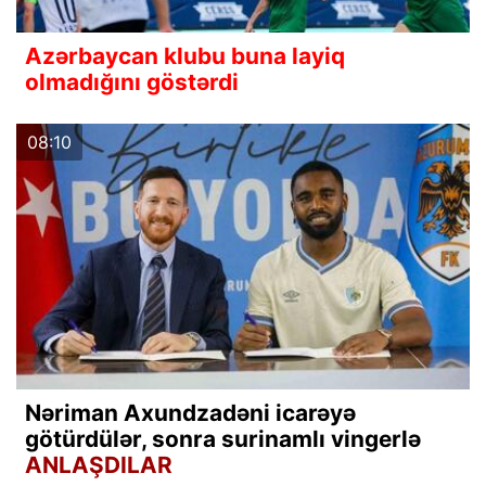
Azərbaycan klubu buna layiq
olmadığını göstərdi
08:10
Nəriman Axundzadəni icarəyə
götürdülər, sonra surinamlı vingerlə
ANLAŞDILAR