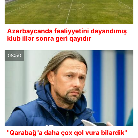
Azərbaycanda fəaliyyətini dayandımış
klub illər sonra geri qayıdır
08:50
"Qarabağ"a daha çox qol vura bilərdik"