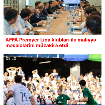
AFFA Premyer Liqa klubları ilə maliyyə
məsələlərini müzakirə etdi
08:20