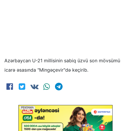
Azərbaycan U-21 millisinin sabiq üzvü son mövsümü
icarə əsasında "Mingəçevir"də keçirib.