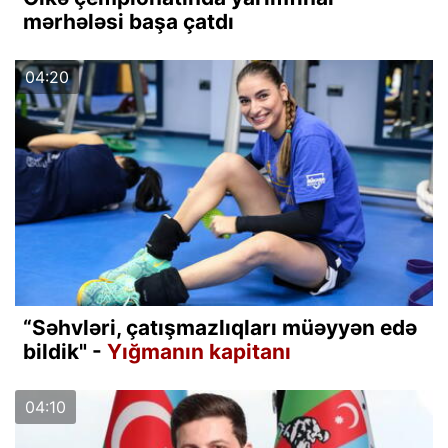
mərhələsi başa çatdı
04:20
“Səhvləri, çatışmazlıqları müəyyən edə
bildik" -
Yığmanın kapitanı
04:10