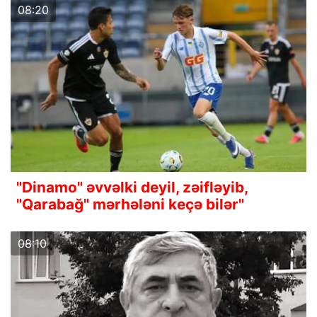
08:20
"Dinamo" əvvəlki deyil, zəifləyib,
"Qarabağ" mərhələni keçə bilər"
08:10