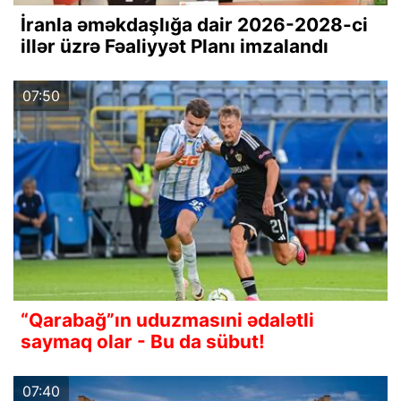
İranla əməkdaşlığa dair 2026-2028-ci
illər üzrə Fəaliyyət Planı imzalandı
07:50
“Qarabağ”ın uduzmasıni ədalətli
saymaq olar - Bu da sübut!
07:40