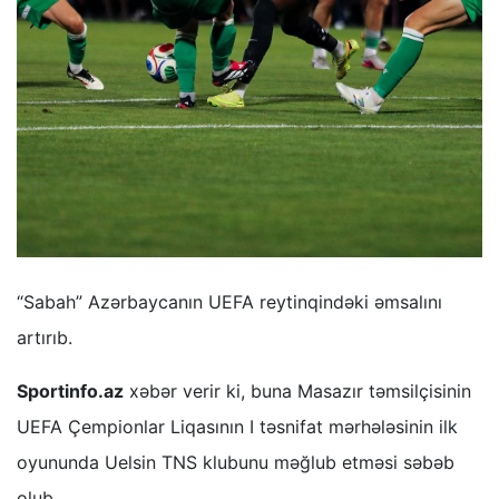
“Sabah” Azərbaycanın UEFA reytinqindəki əmsalını
artırıb.
Sportinfo.az
xəbər verir ki, buna Masazır təmsilçisinin
UEFA Çempionlar Liqasının I təsnifat mərhələsinin ilk
oyununda Uelsin TNS klubunu məğlub etməsi səbəb
olub.