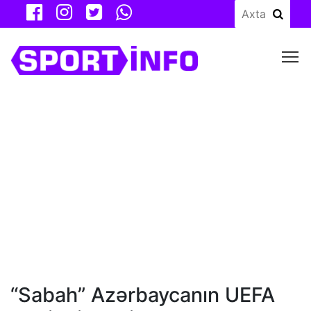
M
“Sabah” Azərbaycanın UEFA