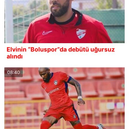
Elvinin “Boluspor”da debütü uğursuz
alındı
08:40