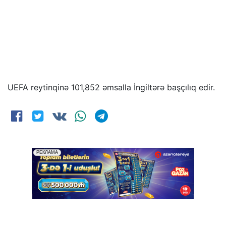
UEFA reytinqinə 101,852 əmsalla İngiltərə başçılıq edir.