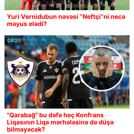
Yuri Vernidubun nəvəsi “Neftçi”ni necə
məyus elədi?
09:20
"Qarabağ" bu dəfə heç Konfrans
Liqasının Liqa mərhələsinə də düşə
bilməyəcək?