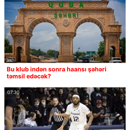
Bu klub indən sonra haansı şəhəri
təmsil edəcək?
07:30