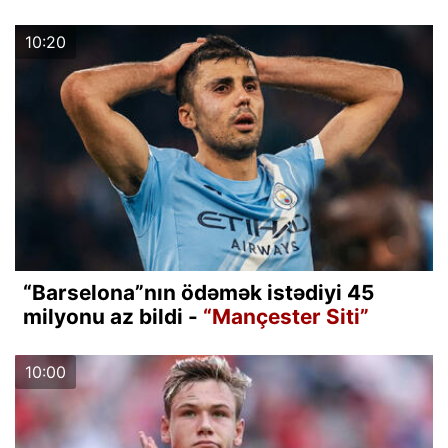
10:20
“Barselona”nın ödəmək istədiyi 45
milyonu az bildi -
“Mançester Siti”
10:00