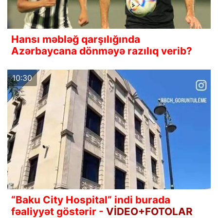
Hansı məbləğ qarşılığında
Azərbaycana dönməyə razılıq verib?
10:30
“Baku City Hospital” indi burada
fəaliyyət göstərir -
VİDEO+FOTOLAR