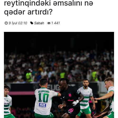
reytinqindəki əmsalını nə
qədər artırdı?
9 İyul 02:10
Sabah
1 441