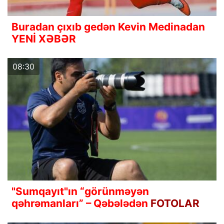
Buradan çıxıb gedən Kevin Medinadan
YENİ XƏBƏR
08:30
"Sumqayıt"ın “görünməyən
qəhrəmanları” – Qəbələdən
FOTOLAR