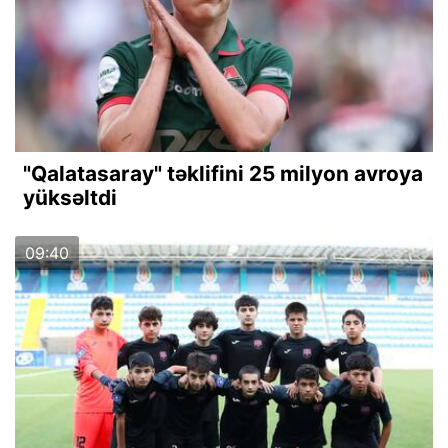
"Qalatasaray" təklifini 25 milyon avroya
yüksəltdi
09:40