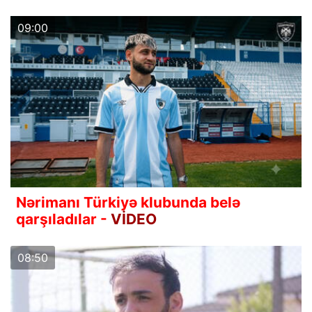
09:00
Nərimanı Türkiyə klubunda belə
qarşıladılar -
VİDEO
08:50