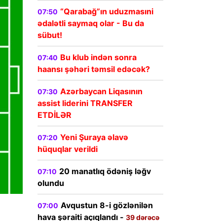
“Qarabağ”ın uduzmasıni
07:50
ədalətli saymaq olar - Bu da
sübut!
Bu klub indən sonra
07:40
haansı şəhəri təmsil edəcək?
Azərbaycan Liqasının
07:30
assist liderini TRANSFER
ETDİLƏR
Yeni Şuraya əlavə
07:20
hüquqlar verildi
20 manatlıq ödəniş ləğv
07:10
olundu
Avqustun 8-i gözlənilən
07:00
hava şəraiti açıqlandı -
39 dərəcə