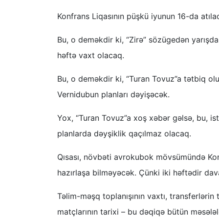
Konfrans Liqasının püşkü iyunun 16-da atıla
Bu, o deməkdir ki, “Zirə” sözügedən yarışd
həftə vaxt olacaq.
Bu, o deməkdir ki, “Turan Tovuz”a tətbiq ol
Vernidubun planları dəyişəcək.
Yox, “Turan Tovuz”a xoş xəbər gəlsə, bu, is
planlarda dəyşiklik qaçılmaz olacaq.
Qısası, növbəti avrokubok mövsümündə Konfra
hazırlaşa bilməyəcək. Çünki iki həftədir da
Təlim-məşq toplanışının vaxtı, transferlərin t
matçlarının tarixi – bu dəqiqə bütün məsələ