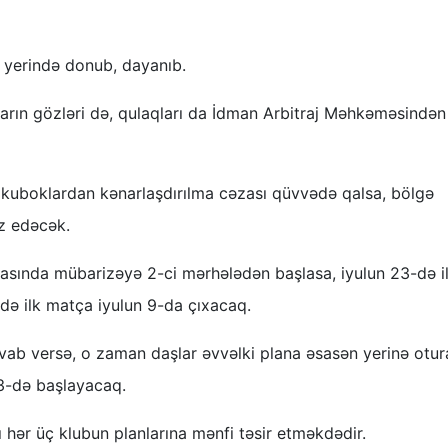
ə yerində donub, dayanıb.
ların gözləri də, qulaqları da İdman Arbitraj Məhkəməsindən
rokuboklardan kənarlaşdırılma cəzası qüvvədə qalsa, bölgə
əz edəcək.
qasında mübarizəyə 2-ci mərhələdən başlasa, iyulun 23-də i
rdə ilk matça iyulun 9-da çıxacaq.
vab versə, o zaman daşlar əvvəlki plana əsasən yerinə otur
23-də başlayacaq.
 hər üç klubun planlarına mənfi təsir etməkdədir.