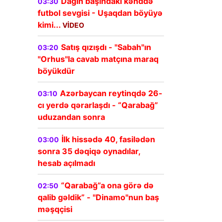
Dağın başındakı kənddə
03:30
futbol sevgisi - Uşaqdan böyüyə
kimi...
VİDEO
Satış qızışdı - "Sabah"ın
03:20
"Orhus"la cavab matçına maraq
böyükdür
Azərbaycan reytinqdə 26-
03:10
cı yerdə qərarlaşdı - “Qarabağ”
uduzandan sonra
İlk hissədə 40, fasilədən
03:00
sonra 35 dəqiqə oynadılar,
hesab açılmadı
“Qarabağ”a ona görə də
02:50
qalib gəldik” - "Dinamo"nun baş
məşqçisi