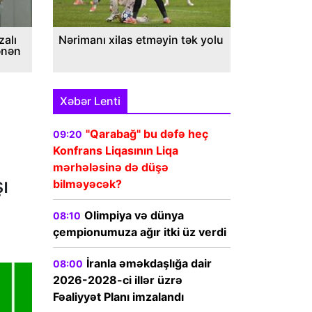
alı
Nərimanı xilas etməyin tək yolu
ənən
Xəbər Lenti
"Qarabağ" bu dəfə heç
09:20
Konfrans Liqasının Liqa
mərhələsinə də düşə
ı
bilməyəcək?
Olimpiya və dünya
08:10
çempionumuza ağır itki üz verdi
İranla əməkdaşlığa dair
08:00
2026-2028-ci illər üzrə
Fəaliyyət Planı imzalandı