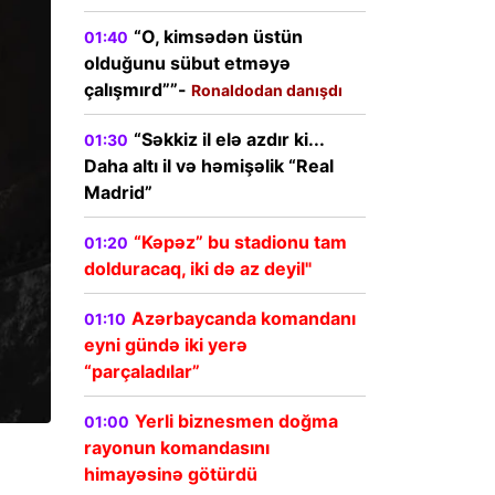
“O, kimsədən üstün
01:40
olduğunu sübut etməyə
çalışmırd””-
Ronaldodan danışdı
“Səkkiz il elə azdır ki...
01:30
Daha altı il və həmişəlik “Real
Madrid”
“Kəpəz” bu stadionu tam
01:20
dolduracaq, iki də az deyil"
Azərbaycanda komandanı
01:10
eyni gündə iki yerə
“parçaladılar”
Yerli biznesmen doğma
01:00
rayonun komandasını
himayəsinə götürdü