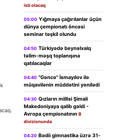
isti olacaq
Yığmaya çağırılanlar üçün
05:00
dünya çempionatı öncəsi
seminar təşkil olundu
Türkiyədə beynəlxalq
04:50
təlim-məşq toplanışına
qatılacaqlar
"Gəncə" İsmayılov ilə
04:40
müqavilənin müddətini yenilədi
lk
Qızların millisi Şimali
04:30
Makedoniyaya qalib gəldi -
acaq.
Avropa çempionatının
B
divizionunda
Bədii gimnastika üzrə 31-
04:20