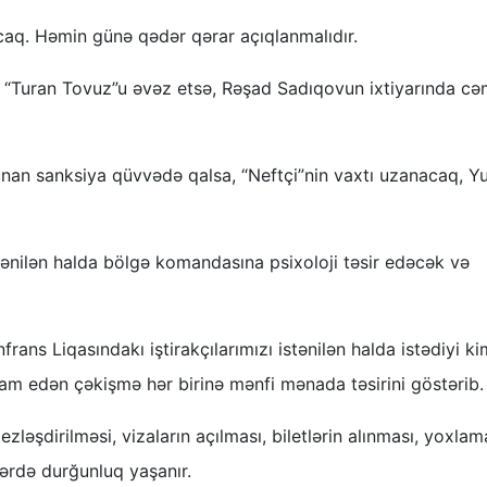
caq. Həmin günə qədər qərar açıqlanmalıdır.
a “Turan Tovuz”u əvəz etsə, Rəşad Sadıqovun ixtiyarında cə
unan sanksiya qüvvədə qalsa, “Neftçi”nin vaxtı uzanacaq, Yu
tənilən halda bölgə komandasına psixoloji təsir edəcək və
ns Liqasındakı iştirakçılarımızı istənilən halda istədiyi ki
vam edən çəkişmə hər birinə mənfi mənada təsirini göstərib.
ezləşdirilməsi, vizaların açılması, biletlərin alınması, yoxlam
lərdə durğunluq yaşanır.