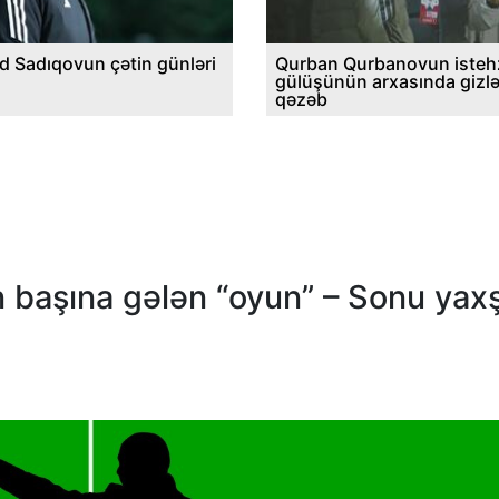
d Sadıqovun çətin günləri
Qurban Qurbanovun istehz
gülüşünün arxasında gizl
qəzəb
başına gələn “oyun” – Sonu yaxş