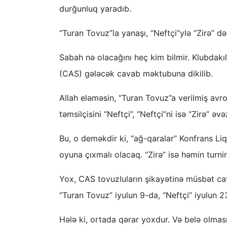
durğunluq yaradıb.
“Turan Tovuz”la yanaşı, “Neftçi”ylə “Zirə” d
Sabah nə olacağını heç kim bilmir. Klubdakı
(CAS) gələcək cavab məktubuna dikilib.
Allah eləməsin, “Turan Tovuz”a verilmiş av
təmsilçisini “Neftçi”, “Neftçi”ni isə “Zirə” əv
Bu, o deməkdir ki, “ağ-qaralar” Konfrans Li
oyuna çıxmalı olacaq. “Zirə” isə həmin turni
Yox, CAS tovuzluların şikayətinə müsbət ca
“Turan Tovuz” iyulun 9-da, “Neftçi” iyulun 
Hələ ki, ortada qərar yoxdur. Və belə olması