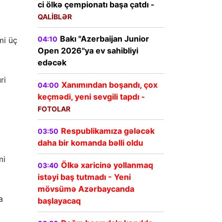
ci ölkə çempionatı başa çatdı -
QALİBLƏR
Bakı "Azerbaijan Junior
04:10
mi üç
Open 2026"ya ev sahibliyi
edəcək
ri
Xanımından boşandı, çox
04:00
keçmədi, yeni sevgili tapdı -
FOTOLAR
Respublikamıza gələcək
03:50
daha bir komanda bəlli oldu
mi
Ölkə xaricinə yollanmaq
03:40
istəyi baş tutmadı - Yeni
mövsümə Azərbaycanda
a
başlayacaq