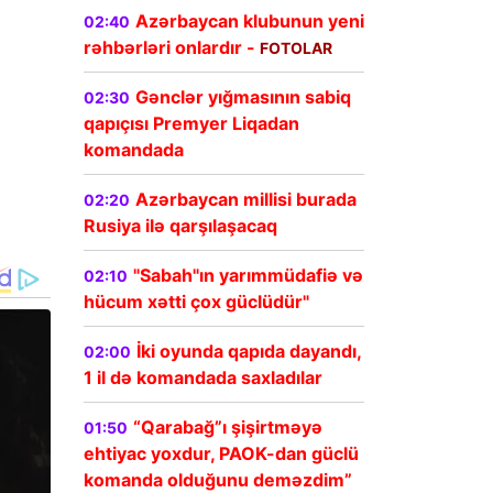
Azərbaycan klubunun yeni
02:40
rəhbərləri onlardır -
FOTOLAR
Gənclər yığmasının sabiq
02:30
qapıçısı Premyer Liqadan
komandada
Azərbaycan millisi burada
02:20
Rusiya ilə qarşılaşacaq
"Sabah"ın yarımmüdafiə və
02:10
hücum xətti çox güclüdür"
İki oyunda qapıda dayandı,
02:00
1 il də komandada saxladılar
“Qarabağ”ı şişirtməyə
01:50
ehtiyac yoxdur, PAOK-dan güclü
komanda olduğunu deməzdim”