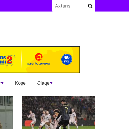
r
Köşə
Əlaqə