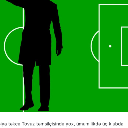
siya təkcə Tovuz təmsilçisində yox, ümumilikdə üç klubda