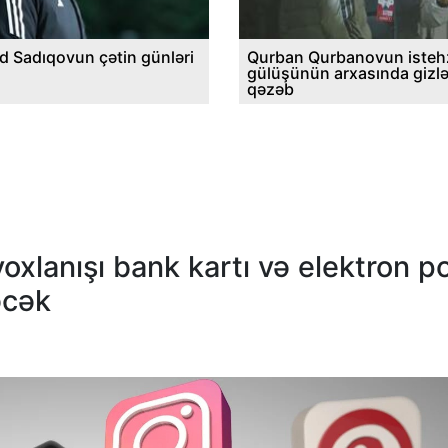
d Sadıqovun çətin günləri
Qurban Qurbanovun istehz
gülüşünün arxasında gizl
qəzəb
oxlanışı bank kartı və elektron p
əcək