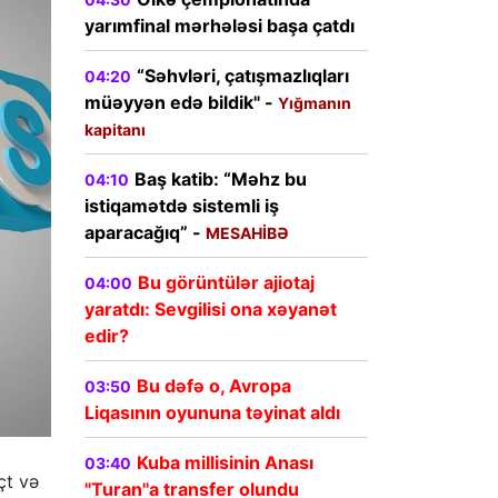
yarımfinal mərhələsi başa çatdı
“Səhvləri, çatışmazlıqları
04:20
müəyyən edə bildik" -
Yığmanın
kapitanı
Baş katib: “Məhz bu
04:10
istiqamətdə sistemli iş
aparacağıq” -
MESAHİBƏ
Bu görüntülər ajiotaj
04:00
yaratdı: Sevgilisi ona xəyanət
edir?
Bu dəfə o, Avropa
03:50
Liqasının oyununa təyinat aldı
Kuba millisinin Anası
03:40
çt və
"Turan"a transfer olundu