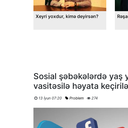
Xeyri yoxdur, kimə deyirsən?
Rəşa
Sosial şəbəkələrdə yaş y
vasitəsilə həyata keçiril
13 İyun 07:20
Problem
274