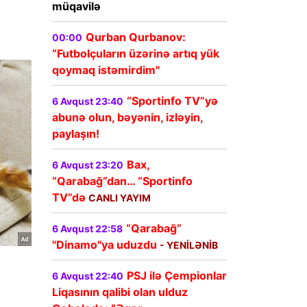
müqavilə
Qurban Qurbanov:
00:00
“Futbolçuların üzərinə artıq yük
qoymaq istəmirdim"
“Sportinfo TV”yə
6 Avqust 23:40
abunə olun, bəyənin, izləyin,
paylaşın!
Bax,
6 Avqust 23:20
“Qarabağ”dan… “Sportinfo
TV”də
CANLI YAYIM
“Qarabağ”
6 Avqust 22:58
"Dinamo"ya uduzdu
- YENİLƏNİB
PSJ ilə Çempionlar
6 Avqust 22:40
Liqasının qalibi olan ulduz