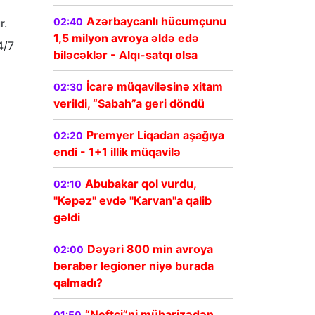
Azərbaycanlı hücumçunu
02:40
r.
1,5 milyon avroya əldə edə
4/7
biləcəklər - Alqı-satqı olsa
İcarə müqaviləsinə xitam
02:30
verildi, “Sabah”a geri döndü
Premyer Liqadan aşağıya
02:20
endi - 1+1 illik müqavilə
Abubakar qol vurdu,
02:10
"Kəpəz" evdə "Karvan"a qalib
gəldi
Dəyəri 800 min avroya
02:00
bərabər legioner niyə burada
qalmadı?
“Neftçi”ni mübarizədən
01:50