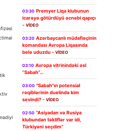
Premyer Liqa klubunun
03:30
icarəyə götürdüyü əcnəbi qapıçı
-
VİDEO
fizəsi
ctimai
Azərbaycanlı müdafiəçinin
03:20
komandası Avropa Liqasında
belə uduzdu -
VİDEO
Avropa vitrinindəki əsl
03:10
“Sabah”…
tik
"Sabah"ın potensial
03:00
rəqiblərinin duelində kim
ktiv
sevindi? -
VİDEO
“Asiyadan və Rusiya
02:50
mədiyi
klubundan təkliflər var idi,
Türkiyəni seçdim”