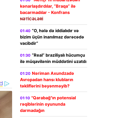
kənarlaşdırdılar, “Braqa” ilə
bacarmadılar - Konfrans
NƏTİCƏLƏRİ
“O, hələ də iddialıdır və
01:40
bizim üçün inanılmaz dərəcədə
vacibdir”
“Real” braziliyalı hücumçu
01:30
ilə müqavilənin müddətini uzatdı
Nəriman Axundzadə
01:20
Avropadan hansı klubların
təkliflərini bəyənməyib?
"Qarabağ"ın potensial
01:10
rəqiblərinin oyununda
darmadağın