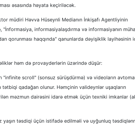
ması əsasında həyata keçiriləcək.
ektor müdiri Həvva Hüseynli Medianın İnkişafı Agentliyinin
ndə, "İnformasiya, informasiyalaşdırma və informasiyanın müha
dan qorunması haqqında" qanunlarda dəyişiklik layihəsinin i
liklər həm də provayderlərin üzərində düşür:
an "infinite scroll" (sonsuz sürüşdürmə) və videoların avtoma
n tətbiqi qadağan olunur. Həmçinin valideynlər uşaqların
rilən məzmun dairəsini idarə etmək üçün texniki imkanlar (a
ız yaşın təsdiqi üçün istifadə edilməli və uyğunluq təsdiqlən