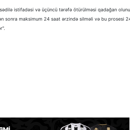
dilə istifadəsi və üçüncü tərəfə ötürülməsi qadağan olunu
ən sonra maksimum 24 saat ərzində silməli və bu prosesi 2
r".