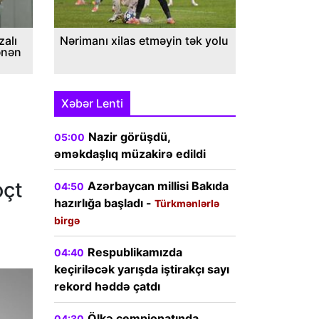
alı
Nərimanı xilas etməyin tək yolu
ənən
Xəbər Lenti
Nazir görüşdü,
05:00
əməkdaşlıq müzakirə edildi
oçt
Azərbaycan millisi Bakıda
04:50
hazırlığa başladı -
Türkmənlərlə
birgə
Respublikamızda
04:40
keçiriləcək yarışda iştirakçı sayı
rekord həddə çatdı
Ölkə çempionatında
04:30