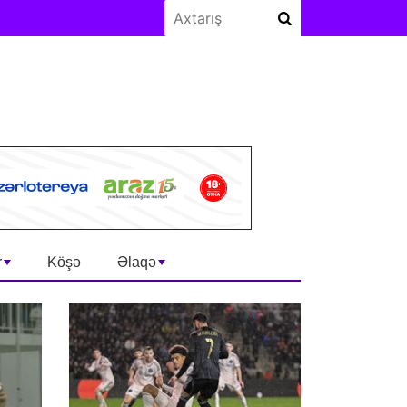
r
Köşə
Əlaqə