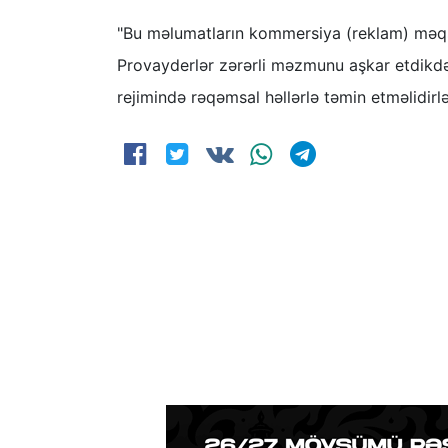
"Bu məlumatların kommersiya (reklam) məqsə
Provayderlər zərərli məzmunu aşkar etdikd
rejimində rəqəmsal həllərlə təmin etməlidirlə