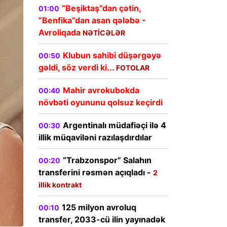
“Beşiktaş”dan çətin,
01:00
“Benfika”dan asan qələbə -
Avroliqada
NƏTİCƏLƏR
Klubun sahibi düşərgəyə
00:50
gəldi, söz verdi ki...
FOTOLAR
Mahir avrokubokda
00:40
növbəti oyununu qolsuz keçirdi
Argentinalı müdafiəçi ilə 4
00:30
illik müqaviləni razılaşdırdılar
“Trabzonspor” Salahın
00:20
transferini rəsmən açıqladı -
2
illik kontrakt
125 milyon avroluq
00:10
transfer, 2033-cü ilin yayınadək