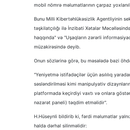
mobil nömrə məlumatlarının çarpaz yoxlanıl
Bunu Milli Kibertəhlükəsizlik Agentliyinin s
təşkilatçılığı ilə İnzibati Xətalar Məcəlləsi
haqqında" və "Uşaqların zərərli informasiya
müzakirəsində deyib.
Onun sözlərinə görə, bu məsələdə bəzi öhdə
"Yeniyetmə istifadəçilər üçün asılılıq yarad
səsləndirilməsi kimi manipulyativ dizaynları
platformada keçirdiyi vaxtı və onlara göstə
nəzarət paneli) təqdim etməlidir".
H.Hüseynli bildirib ki, fərdi məlumatlar yaln
halda dərhal silinməlidir: