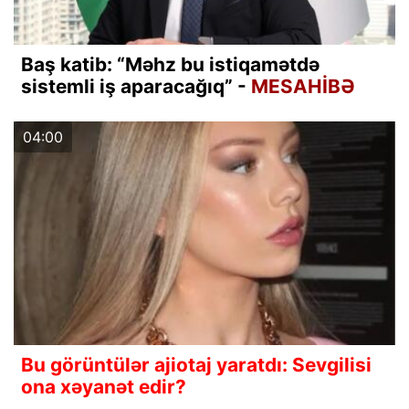
Baş katib: “Məhz bu istiqamətdə
sistemli iş aparacağıq” -
MESAHİBƏ
04:00
Bu görüntülər ajiotaj yaratdı: Sevgilisi
ona xəyanət edir?