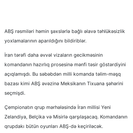
ABŞ rəsmiləri həmin şəxslərlə bağlı əlavə təhlükəsizlik
yoxlamalarının aparıldığını bildiriblər.
İran tərəfi daha əvvəl vizaların gecikməsinin
komandanın hazırlıq prosesinə mənfi təsir göstərdiyini
açıqlamışdı. Bu səbəbdən milli komanda təlim-məşq
bazası kimi ABŞ əvəzinə Meksikanın Tixuana şəhərini
seçmişdi.
Çempionatın qrup mərhələsində İran millisi Yeni
Zelandiya, Belçika və Misirlə qarşılaşacaq. Komandanın
qrupdakı bütün oyunları ABŞ-də keçiriləcək.