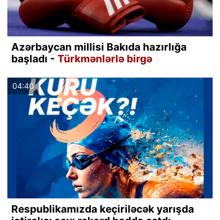
Azərbaycan millisi Bakıda hazırlığa
başladı -
Türkmənlərlə birgə
04:40
Respublikamızda keçiriləcək yarışda