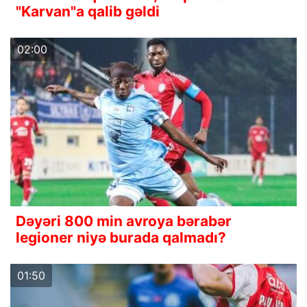
"Karvan"a qalib gəldi
02:00
Dəyəri 800 min avroya bərabər
legioner niyə burada qalmadı?
01:50