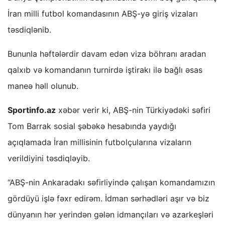
İran milli futbol komandasının ABŞ-yə giriş vizaları
təsdiqlənib.
Bununla həftələrdir davam edən viza böhranı aradan
qalxıb və komandanın turnirdə iştirakı ilə bağlı əsas
maneə həll olunub.
Sportinfo.az
xəbər verir ki, ABŞ-nin Türkiyədəki səfiri
Tom Barrak sosial şəbəkə hesabında yaydığı
açıqlamada İran millisinin futbolçularına vizaların
verildiyini təsdiqləyib.
“ABŞ-nin Ankaradakı səfirliyində çalışan komandamızın
gördüyü işlə fəxr edirəm. İdman sərhədləri aşır və biz
dünyanın hər yerindən gələn idmançıları və azarkeşləri