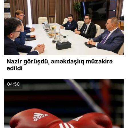
Nazir görüşdü, əməkdaşlıq müzakirə
edildi
04:50