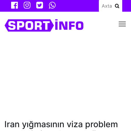
M
Iran yığmasının viza problem