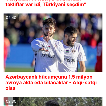
təkliflər var idi, Türkiyəni seçdim”
02:40
Azərbaycanlı hücumçunu 1,5 milyon
avroya əldə edə biləcəklər - Alqı-satqı
olsa
02:30