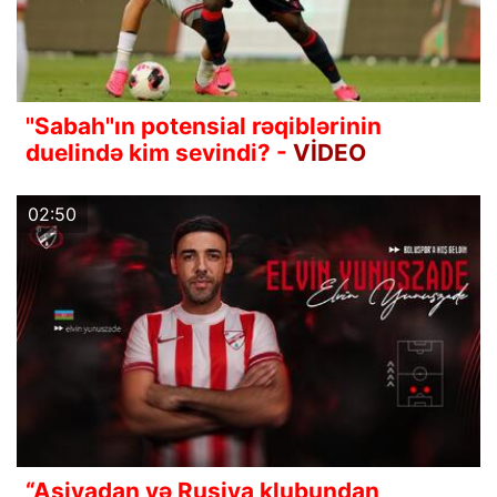
"Sabah"ın potensial rəqiblərinin
duelində kim sevindi? -
VİDEO
02:50
“Asiyadan və Rusiya klubundan