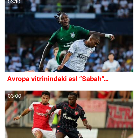
03:10
Avropa vitrinindəki əsl “Sabah”…
03:00