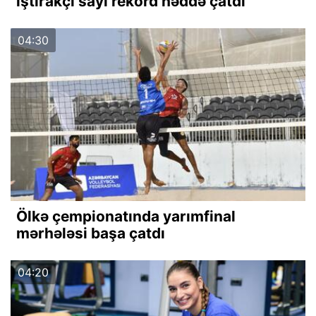
iştirakçı sayı rekord həddə çatdı
04:30
Ölkə çempionatında yarımfinal
mərhələsi başa çatdı
04:20