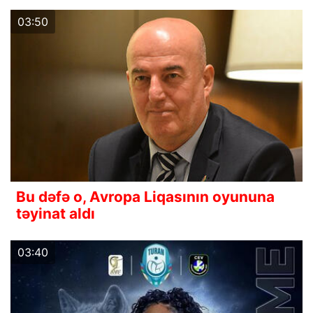
03:50
Bu dəfə o, Avropa Liqasının oyununa
təyinat aldı
03:40