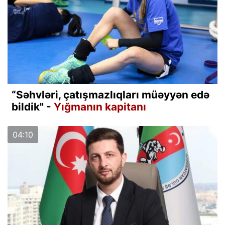
“Səhvləri, çatışmazlıqları müəyyən edə
bildik" -
Yığmanın kapitanı
04:10