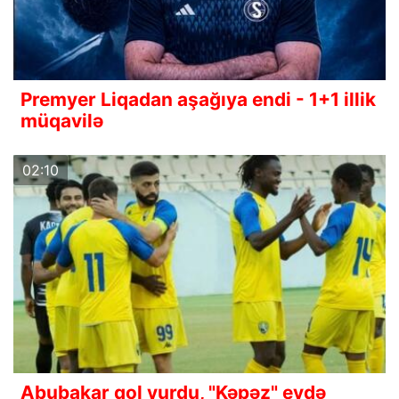
Premyer Liqadan aşağıya endi - 1+1 illik
müqavilə
02:10
Abubakar qol vurdu, "Kəpəz" evdə