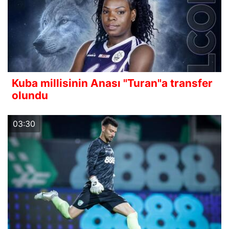
Kuba millisinin Anası "Turan"a transfer
olundu
03:30