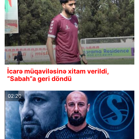
İcarə müqaviləsinə xitam verildi,
“Sabah”a geri döndü
02:20