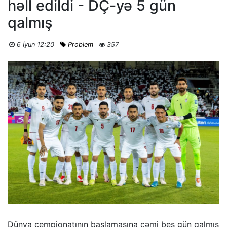
həll edildi - DÇ-yə 5 gün
qalmış
6 İyun 12:20
Problem
357
Dünya çempionatının başlamasına cəmi beş gün qalmış