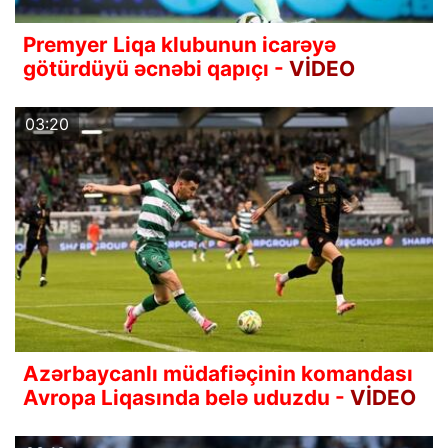
Premyer Liqa klubunun icarəyə
götürdüyü əcnəbi qapıçı -
VİDEO
03:20
Azərbaycanlı müdafiəçinin komandası
Avropa Liqasında belə uduzdu -
VİDEO