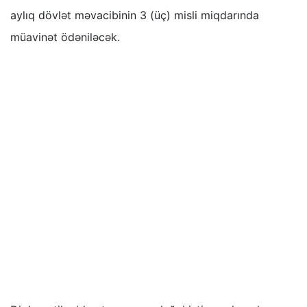
aylıq dövlət məvacibinin 3 (üç) misli miqdarında
müavinət ödəniləcək.