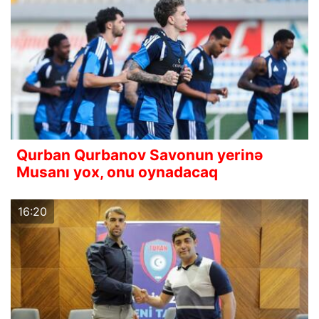
Qurban Qurbanov Savonun yerinə
Musanı yox, onu oynadacaq
16:20