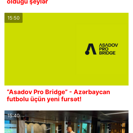
olduğu şeylər
15:50
“Asadov Pro Bridge” - Azərbaycan
futbolu üçün yeni fursət!
15:40