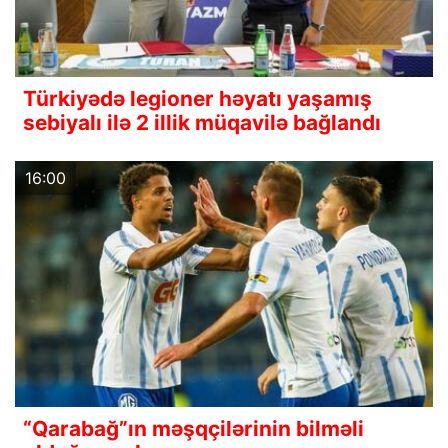
Türkiyədə legioner həyatı yaşamış
sebiyalı ilə 2 illik müqavilə bağlandı
16:00
“Qarabağ”ın məşqçilərinin bilməli