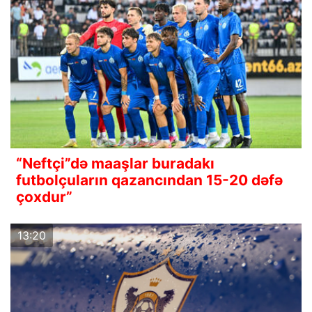
“Neftçi”də maaşlar buradakı
futbolçuların qazancından 15-20 dəfə
çoxdur”
13:20