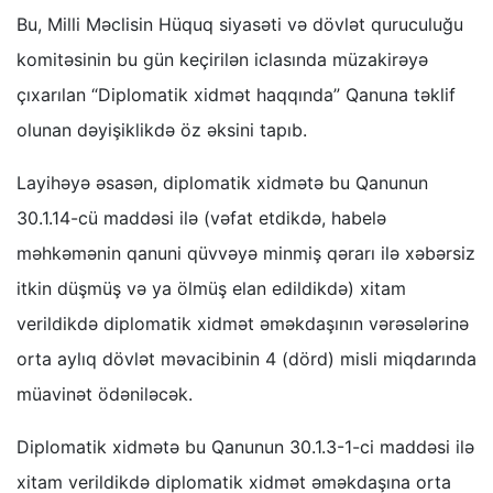
Bu, Milli Məclisin Hüquq siyasəti və dövlət quruculuğu
komitəsinin bu gün keçirilən iclasında müzakirəyə
çıxarılan “Diplomatik xidmət haqqında” Qanuna təklif
olunan dəyişiklikdə öz əksini tapıb.
Layihəyə əsasən, diplomatik xidmətə bu Qanunun
30.1.14-cü maddəsi ilə (vəfat etdikdə, habelə
məhkəmənin qanuni qüvvəyə minmiş qərarı ilə xəbərsiz
itkin düşmüş və ya ölmüş elan edildikdə) xitam
verildikdə diplomatik xidmət əməkdaşının vərəsələrinə
orta aylıq dövlət məvacibinin 4 (dörd) misli miqdarında
müavinət ödəniləcək.
Diplomatik xidmətə bu Qanunun 30.1.3-1-ci maddəsi ilə
xitam verildikdə diplomatik xidmət əməkdaşına orta