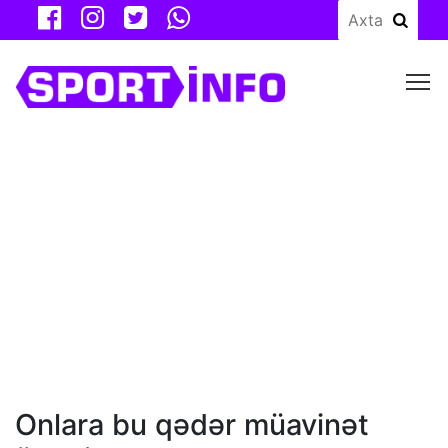
M
Onlara bu qədər müavinət