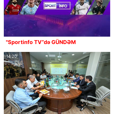
"Sportinfo TV”də GÜNDƏM
14:20