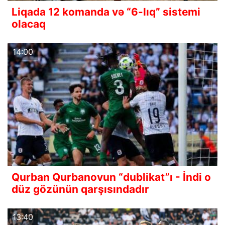
Liqada 12 komanda və “6-lıq” sistemi
olacaq
14:00
Qurban Qurbanovun “dublikat”ı - İndi o
düz gözünün qarşısındadır
13:40