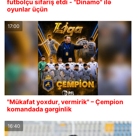
futbolçu sifariş etdi - "Dinamo" ilə
oyunlar üçün
17:00
"Mükafat yoxdur, vermirik" – Çempion
komandada gərginlik
16:40