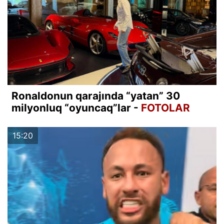
Ronaldonun qarajında “yatan” 30
milyonluq “oyuncaq”lar -
FOTOLAR
15:20