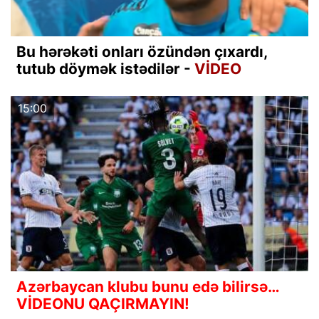
Bu hərəkəti onları özündən çıxardı,
tutub döymək istədilər -
VİDEO
15:00
Azərbaycan klubu bunu edə bilirsə…
VİDEONU QAÇIRMAYIN!