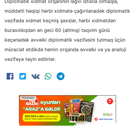
Diplomatik xidmət orqanının ləğvi istisna olmaqla,
müddətli həqiqi hərbi xidmətə çağırılanadək diplomatik
vəzifədə xidmət keçmiş şəxslər, hərbi xidmətdən
buraxıldıqdan ən geci 60 (altmış) təqvim günü
keçənədək əvvəlki diplomatik vəzifəsini tutmaq üçün
müraciət etdikdə həmin orqanda əvvəlki və ya analoji
vəzifəyə təyin edilirlər.