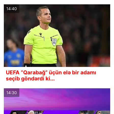
14:40
UEFA “Qarabağ” üçün elə bir adamı
seçib göndərdi ki...
14:30