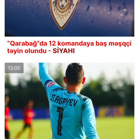
“Qarabağ”da 12 komandaya baş məşqçi
təyin olundu -
SİYAHI
13:00