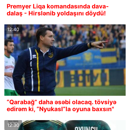
Premyer Liqa komandasında dava-
dalaş - Hirslənib yoldaşını döydü!
12:40
“Qarabağ” daha əsəbi olacaq. tövsiyə
edirəm ki, “Nyukasl”la oyuna baxsın"
12:30