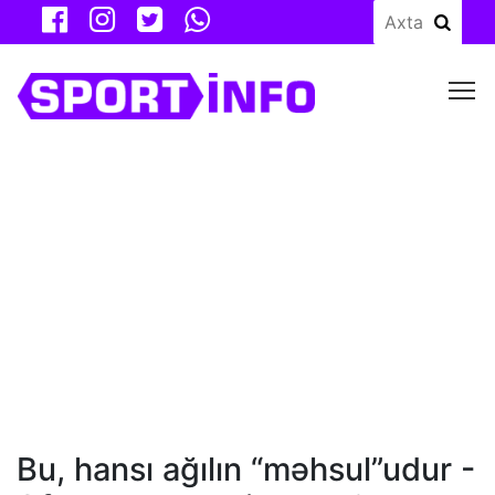
M
Bu, hansı ağılın “məhsul”udur -