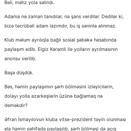
Bəli, məhz yola salındı.
Adama nə zaman tanıdılar, nə şans verdilər. Dedilər ki,
bizə təcrübəli adam lazımdır, bu iş səninlə alınmaz.
Klub məlum ayrılıqla bağlı sosial şəbəkə hesabında
paylaşım edib. Elgiz Kərəmli ilə yolların ayrılmasının
anonsu verilib.
Başa düşdük.
Bəs, həmin paylaşımın şərh bölməsini izləyicilərin,
dolayı yolla azarkeşlərin üzünə bağlamaq nə
deməkdir?
Əfran İsmayılovun kluba vitse-prezident təyin olunması
elə həmin səhifədə paylaşılıb, şərh bölməsi də açıq