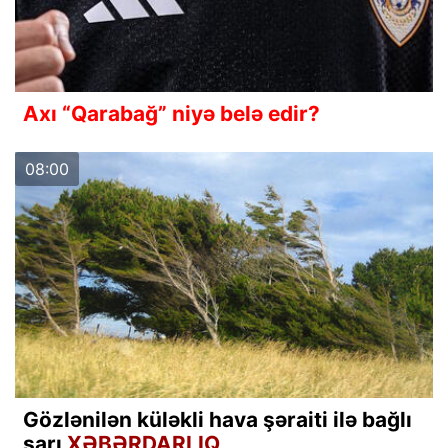
Axı “Qarabağ” niyə belə edir?
08:00
Gözlənilən küləkli hava şəraiti ilə bağlı
sarı
XƏBƏRDARLIQ