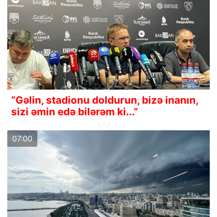
“Gəlin, stadionu doldurun, bizə inanın,
sizi əmin edə bilərəm ki...”
07:00