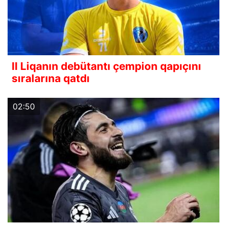
II Liqanın debütantı çempion qapıçını
sıralarına qatdı
02:50