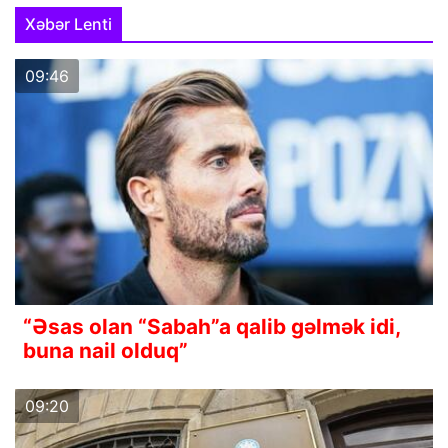
Xəbər Lenti
09:46
“Əsas olan “Sabah”a qalib gəlmək idi,
buna nail olduq”
09:20