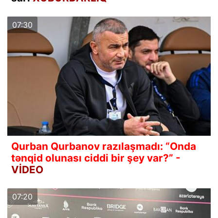
07:30
Qurban Qurbanov razılaşmadı: “Onda
tənqid olunası ciddi bir şey var?” -
VİDEO
07:20