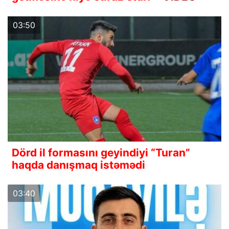
03:50
Dörd il formasını geyindiyi “Turan”
haqda danışmaq istəmədi
03:40