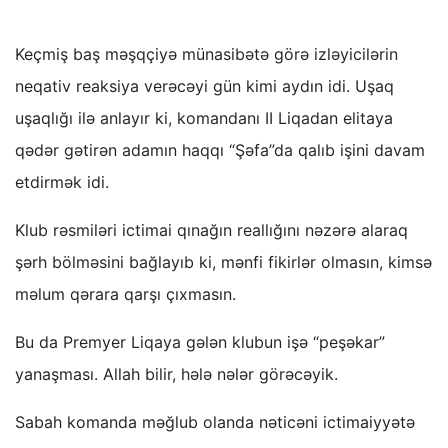
Keçmiş baş məşqçiyə münasibətə görə izləyicilərin
neqativ reaksiya verəcəyi gün kimi aydın idi. Uşaq
uşaqlığı ilə anlayır ki, komandanı II Liqadan elitaya
qədər gətirən adamın haqqı “Şəfa”da qalıb işini davam
etdirmək idi.
Klub rəsmiləri ictimai qınağın reallığını nəzərə alaraq
şərh bölməsini bağlayıb ki, mənfi fikirlər olmasın, kimsə
məlum qərara qarşı çıxmasın.
Bu da Premyer Liqaya gələn klubun işə “peşəkar”
yanaşması. Allah bilir, hələ nələr görəcəyik.
Sabah komanda məğlub olanda nəticəni ictimaiyyətə