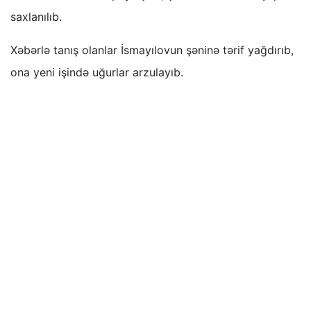
saxlanılıb.
Xəbərlə tanış olanlar İsmayılovun şəninə tərif yağdırıb,
ona yeni işində uğurlar arzulayıb.