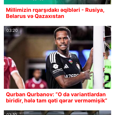
Millimizin rqarşıdakı əqibləri - Rusiya,
Belarus və Qazaxıstan
03:20
Qurban Qurbanov: “O da variantlardan
biridir, hələ tam qəti qərar verməmişik”
03:10