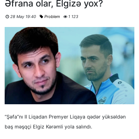
Əfrana olar, Elgizə yox?
28 May 19:40
Problem
1 123
“Şəfa”nı II Liqadan Premyer Liqaya qədər yüksəldən
baş məşqçi Elgiz Kərəmli yola salındı.