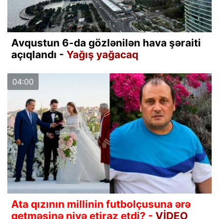
Avqustun 6-da gözlənilən hava şəraiti
açıqlandı -
Yağış yağacaq
04:00
Ata qızının millinin futbolçusuna ərə
getməsinə niyə etiraz etdi? -
VİDEO