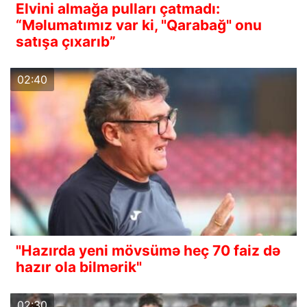
Elvini almağa pulları çatmadı:
“Məlumatımız var ki, "Qarabağ" onu
satışa çıxarıb”
02:40
"Hazırda yeni mövsümə heç 70 faiz də
hazır ola bilmərik"
02:30