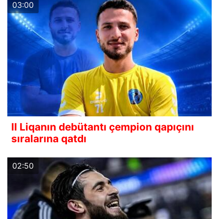
03:00
II Liqanın debütantı çempion qapıçını
sıralarına qatdı
02:50