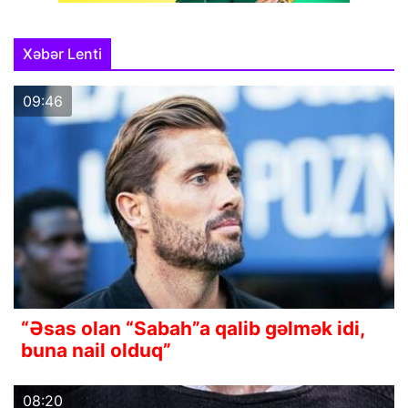
Xəbər Lenti
09:46
“Əsas olan “Sabah”a qalib gəlmək idi,
buna nail olduq”
08:20