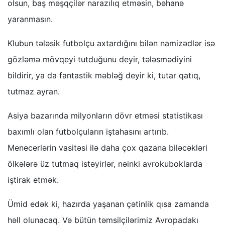
olsun, baş məşqçilər narazılıq etməsin, bəhanə
yaranmasın.
Klubun tələsik futbolçu axtardığını bilən namizədlər isə
gözləmə mövqeyi tutduğunu deyir, tələsmədiyini
bildirir, ya da fantastik məbləğ deyir ki, tutar qatıq,
tutmaz ayran.
Asiya bazarında milyonların dövr etməsi statistikası
baxımlı olan futbolçuların iştahasını artırıb.
Menecerlərin vasitəsi ilə daha çox qazana biləcəkləri
ölkələrə üz tutmaq istəyirlər, nəinki avrokuboklarda
iştirak etmək.
Ümid edək ki, hazırda yaşanan çətinlik qısa zamanda
həll olunacaq. Və bütün təmsilçilərimiz Avropadakı