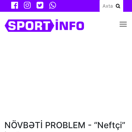
M
NÖVBƏTİ PROBLEM - “Neftçi”