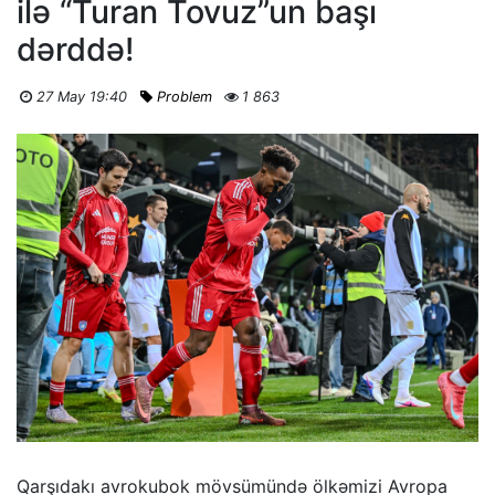
ilə “Turan Tovuz”un başı
dərddə!
27 May 19:40
Problem
1 863
Qarşıdakı avrokubok mövsümündə ölkəmizi Avropa