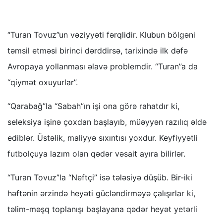
“Turan Tovuz”un vəziyyəti fərqlidir. Klubun bölgəni
təmsil etməsi birinci dərddirsə, tarixində ilk dəfə
Avropaya yollanması əlavə problemdir. “Turan”a da
“qiymət oxuyurlar”.
“Qarabağ”la “Sabah”ın işi ona görə rahatdır ki,
seleksiya işinə çoxdan başlayıb, müəyyən razılıq əldə
ediblər. Üstəlik, maliyyə sıxıntısı yoxdur. Keyfiyyətli
futbolçuya lazım olan qədər vəsait ayıra bilirlər.
“Turan Tovuz”la “Neftçi” isə tələsiyə düşüb. Bir-iki
həftənin ərzində heyəti gücləndirməyə çalışırlar ki,
təlim-məşq toplanışı başlayana qədər heyət yetərli