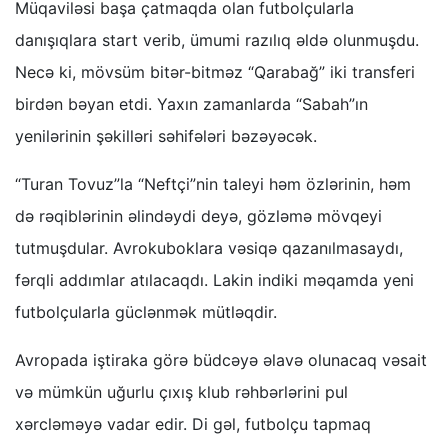
Müqaviləsi başa çatmaqda olan futbolçularla
danışıqlara start verib, ümumi razılıq əldə olunmuşdu.
Necə ki, mövsüm bitər-bitməz “Qarabağ” iki transferi
birdən bəyan etdi. Yaxın zamanlarda “Sabah”ın
yenilərinin şəkilləri səhifələri bəzəyəcək.
“Turan Tovuz”la “Neftçi”nin taleyi həm özlərinin, həm
də rəqiblərinin əlindəydi deyə, gözləmə mövqeyi
tutmuşdular. Avrokuboklara vəsiqə qazanılmasaydı,
fərqli addımlar atılacaqdı. Lakin indiki məqamda yeni
futbolçularla güclənmək mütləqdir.
Avropada iştiraka görə büdcəyə əlavə olunacaq vəsait
və mümkün uğurlu çıxış klub rəhbərlərini pul
xərcləməyə vadar edir. Di gəl, futbolçu tapmaq