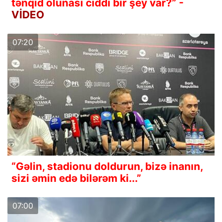
tənqid olunası ciddi bir şey var?” -
VİDEO
07:20
“Gəlin, stadionu doldurun, bizə inanın,
sizi əmin edə bilərəm ki...”
07:00