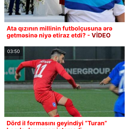
Ata qızının millinin futbolçusuna ərə
getməsinə niyə etiraz etdi? -
VİDEO
03:50
Dörd il formasını geyindiyi “Turan”