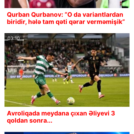
Qurban Qurbanov: “O da variantlardan
biridir, hələ tam qəti qərar verməmişik”
03:10
Avroliqada meydana çıxan Əliyevi 3
qoldan sonra...