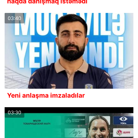
haqda danışmaq istəmədi
03:40
Yeni anlaşma imzaladılar
03:30