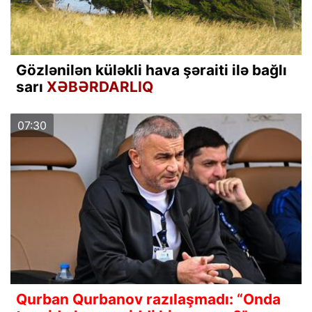
Gözlənilən küləkli hava şəraiti ilə bağlı
sarı
XƏBƏRDARLIQ
07:30
Qurban Qurbanov razılaşmadı: “Onda