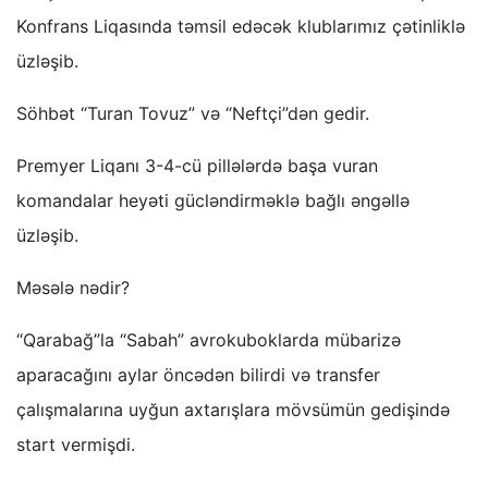
Konfrans Liqasında təmsil edəcək klublarımız çətinliklə
üzləşib.
Söhbət “Turan Tovuz” və “Neftçi”dən gedir.
Premyer Liqanı 3-4-cü pillələrdə başa vuran
komandalar heyəti gücləndirməklə bağlı əngəllə
üzləşib.
Məsələ nədir?
“Qarabağ”la “Sabah” avrokuboklarda mübarizə
aparacağını aylar öncədən bilirdi və transfer
çalışmalarına uyğun axtarışlara mövsümün gedişində
start vermişdi.