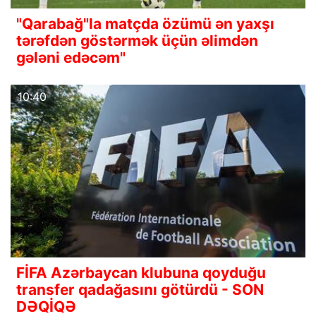
"Qarabağ"la matçda özümü ən yaxşı
tərəfdən göstərmək üçün əlimdən
gələni edəcəm"
10:40
FİFA Azərbaycan klubuna qoyduğu
transfer qadağasını götürdü - SON
DƏQİQƏ