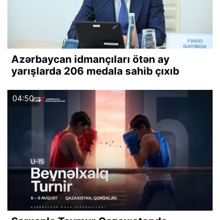
Azərbaycan idmançıları ötən ay
yarışlarda 206 medala sahib çıxıb
04:50