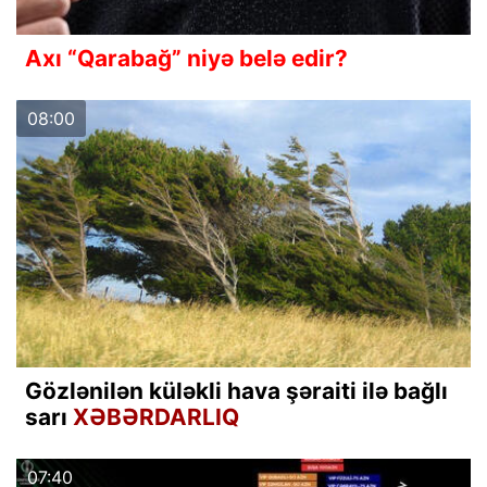
Axı “Qarabağ” niyə belə edir?
08:00
Gözlənilən küləkli hava şəraiti ilə bağlı
sarı
XƏBƏRDARLIQ
07:40