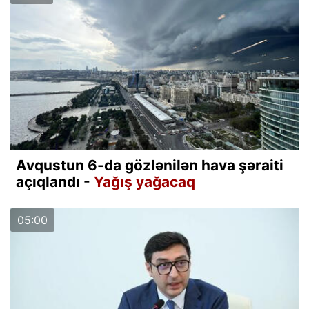
Avqustun 6-da gözlənilən hava şəraiti
açıqlandı -
Yağış yağacaq
05:00