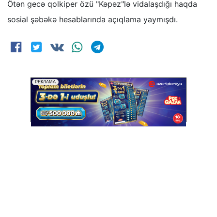
Ötən gecə qolkiper özü "Kəpəz"lə vidalaşdığı haqda
sosial şəbəkə hesablarında açıqlama yaymışdı.