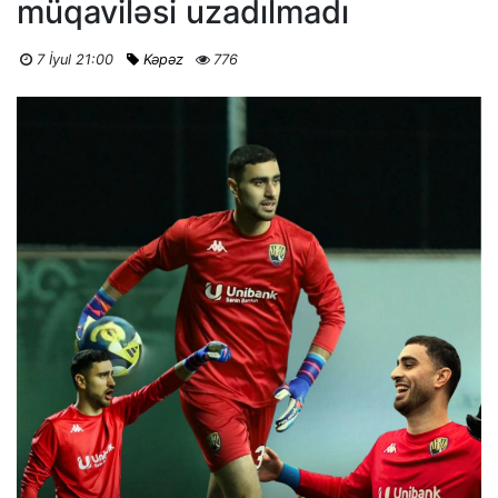
müqaviləsi uzadılmadı
7 İyul 21:00
Kəpəz
776