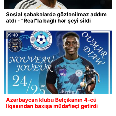
Sosial şəbəkələrdə gözlənilməz addım
atdı - “Real”la bağlı hər şeyi sildi
09:40
Azərbaycan klubu Belçikanın 4-cü
liqasından baxışa müdafiəçi gətirdi