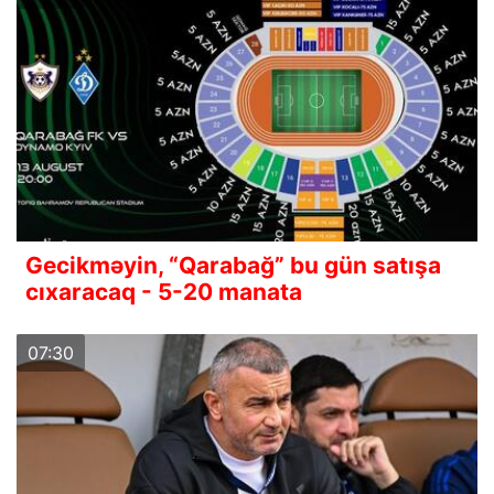
Gecikməyin, “Qarabağ” bu gün satışa
cıxaracaq - 5-20 manata
07:30