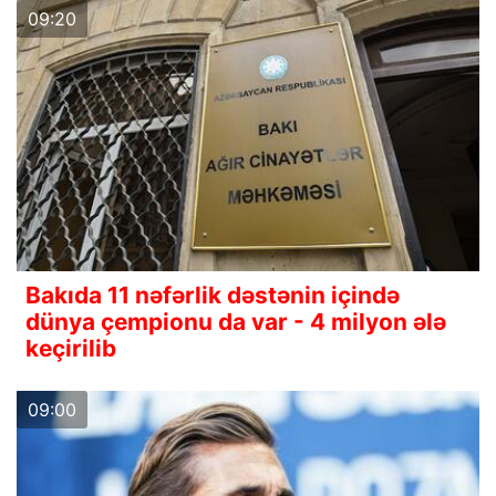
09:20
Bakıda 11 nəfərlik dəstənin içində
dünya çempionu da var - 4 milyon ələ
keçirilib
09:00