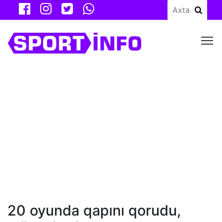
M
20 oyunda qapını qorudu,