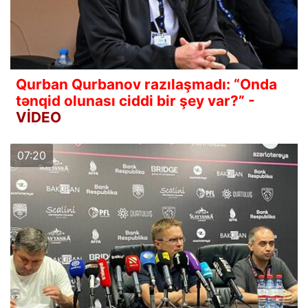
Qurban Qurbanov razılaşmadı: “Onda
tənqid olunası ciddi bir şey var?” -
VİDEO
07:20