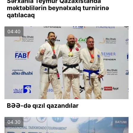
Sərxanla Teymur Qazaxıstanda
məktəblilərin beynəlxalq turnirinə
qatılacaq
04:40
BƏƏ-də qızıl qazandılar
04:30