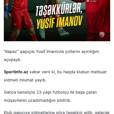
"Kəpəz" qapıçısı Yusif İmanovla yollarını ayırdığını
açıqlayb.
Sportinfo.az
xəbər verir ki, bu haqda klubun mətbuat
xidməti mlumat yayıb.
Gəncə təmsilçisi 23 yaşlı futbolçu ilə başa çatan
müqavilənin uzadılmadığını bildirib.
Klub qapıçıya xidmətlərinə görə təşəkkür edib, gələcək