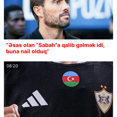
“Əsas olan “Sabah”a qalib gəlmək idi,
buna nail olduq”
08:20