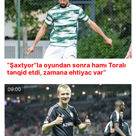
“Şaxtyor”la oyundan sonra hamı Toralı
tənqid etdi, zamana ehtiyac var”
09:00