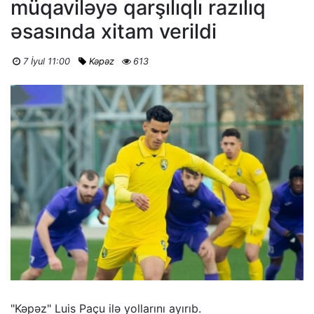
müqaviləyə qarşılıqlı razılıq
əsasında xitam verildi
7 İyul 11:00
Kəpəz
613
"Kəpəz" Luis Paçu ilə yollarını ayırıb.