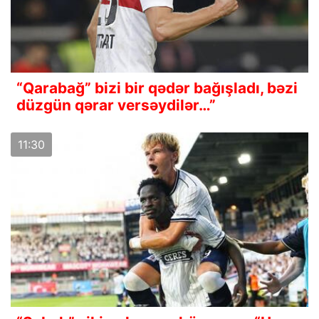
“Qarabağ” bizi bir qədər bağışladı, bəzi
düzgün qərar versəydilər…”
11:30