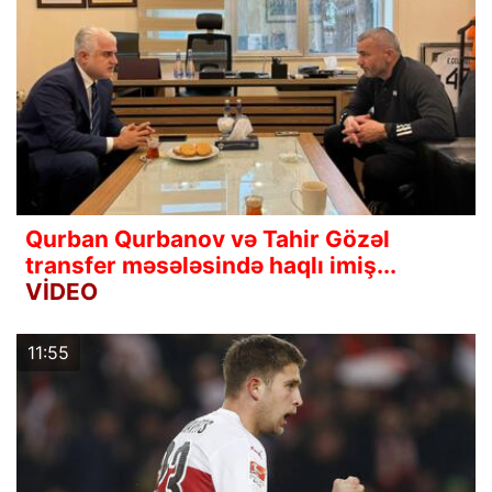
Qurban Qurbanov və Tahir Gözəl
transfer məsələsində haqlı imiş...
VİDEO
11:55