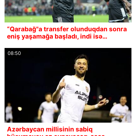
“Qarabağ"a transfer olunduqdan sonra
eniş yaşamağa başladı, indi isə…
08:50
Azərbaycan millisinin sabiq