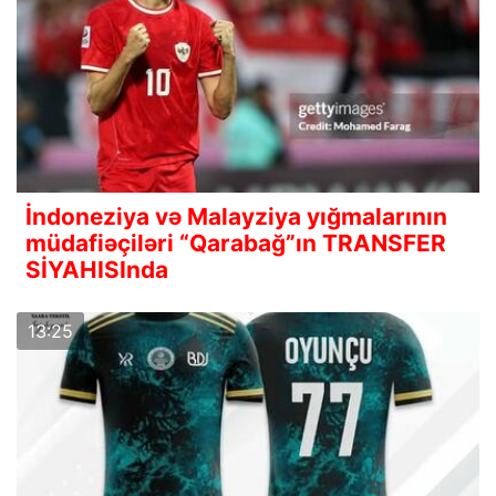
İndoneziya və Malayziya yığmalarının
müdafiəçiləri “Qarabağ”ın TRANSFER
SİYAHISInda
13:25