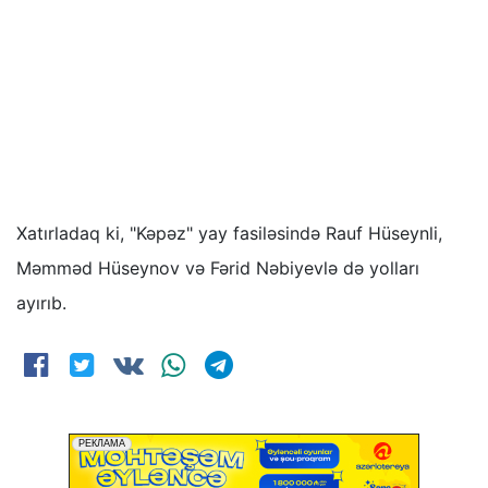
Xatırladaq ki, "Kəpəz" yay fasiləsində Rauf Hüseynli,
Məmməd Hüseynov və Fərid Nəbiyevlə də yolları
ayırıb.