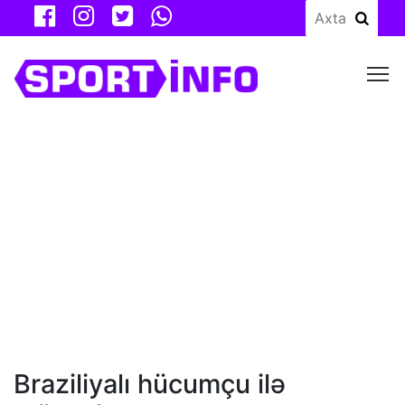
M
Braziliyalı hücumçu ilə