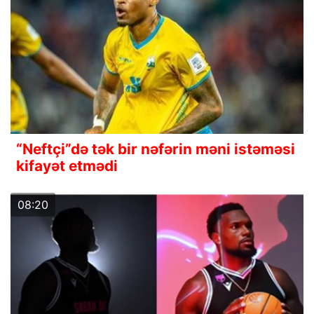
“Neftçi”də tək bir nəfərin məni istəməsi
kifayət etmədi
08:20