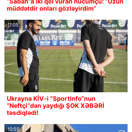
“Sabah”a iki qol vuran hücumçu: “Uzun
müddətdir onları gözləyirdim”
11:05
Ukrayna KİV-i “Sportinfo“nun
“Neftçi“dən yaydığı ŞOK XƏBƏRİ
təsdiqlədi!
10:55