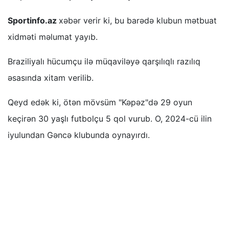
Sportinfo.az
xəbər verir ki, bu barədə klubun mətbuat
xidməti məlumat yayıb.
Braziliyalı hücumçu ilə müqaviləyə qarşılıqlı razılıq
əsasında xitam verilib.
Qeyd edək ki, ötən mövsüm "Kəpəz"də 29 oyun
keçirən 30 yaşlı futbolçu 5 qol vurub. O, 2024-cü ilin
iyulundan Gəncə klubunda oynayırdı.