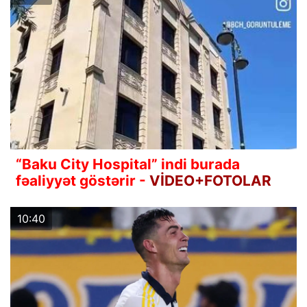
“Baku City Hospital” indi burada
fəaliyyət göstərir -
VİDEO+FOTOLAR
10:40