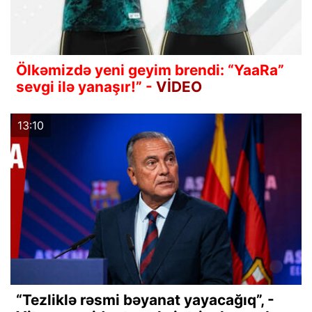
Ölkəmizdə yeni geyim brendi: “YaaRa”
sevgi ilə yanaşır!” -
VİDEO
13:10
“Tezliklə rəsmi bəyanat yayacağıq”, -