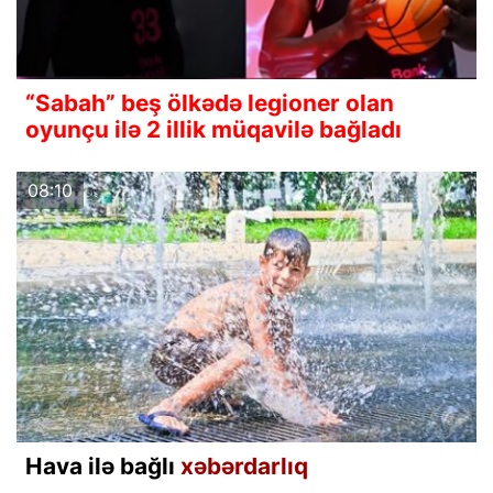
“Sabah” beş ölkədə legioner olan
oyunçu ilə 2 illik müqavilə bağladı
08:10
Hava ilə bağlı
xəbərdarlıq