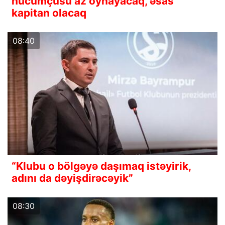
hücumçusu az oynayacaq, əsas
kapitan olacaq
08:40
“Klubu o bölgəyə daşımaq istəyirik,
adını da dəyişdirəcəyik”
08:30