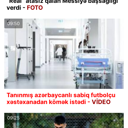
“Real” atasız qalan Messiyə başsağlığı
verdi -
FOTO
09:50
Tanınmış azərbaycanlı sabiq futbolçu
xəstəxanadan kömək istədi -
VİDEO
09:25