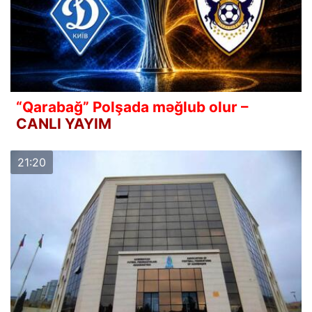
“Qarabağ” Polşada məğlub olur –
CANLI YAYIM
21:20