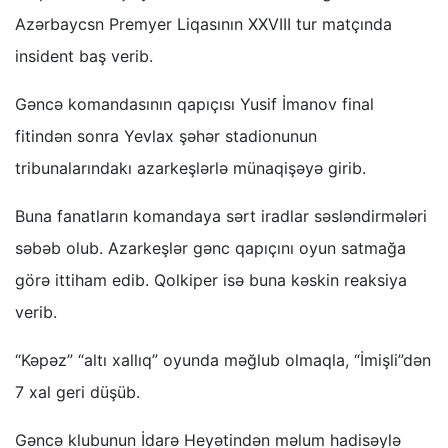
Azərbaycsn Premyer Liqasının XXVIII tur matçında
insident baş verib.
Gəncə komandasının qapıçısı Yusif İmanov final
fitindən sonra Yevlax şəhər stadionunun
tribunalarındakı azarkeşlərlə münaqişəyə girib.
Buna fanatların komandaya sərt iradlar səsləndirmələri
səbəb olub. Azarkeşlər gənc qapıçını oyun satmağa
görə ittiham edib. Qolkiper isə buna kəskin reaksiya
verib.
“Kəpəz” “altı xallıq” oyunda məğlub olmaqla, “İmişli”dən
7 xal geri düşüb.
Gəncə klubunun İdarə Heyətindən məlum hadisəylə