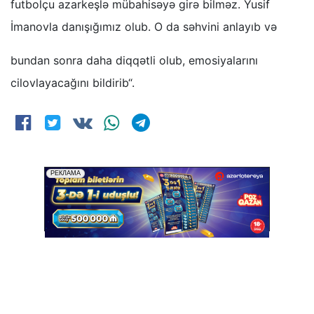
futbolçu azarkeşlə mübahisəyə girə bilməz. Yusif
İmanovla danışığımız olub. O da səhvini anlayıb və
bundan sonra daha diqqətli olub, emosiyalarını
cilovlayacağını bildirib“.