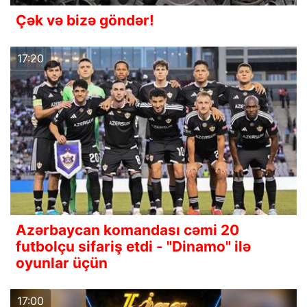
Çək və bizə göndər!
17:20
Azərbaycan komandası cəmi 20
futbolçu sifariş etdi - "Dinamo" ilə
oyunlar üçün
17:00