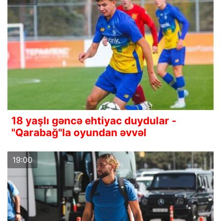
18 yaşlı gəncə ehtiyac duydular -
"Qarabağ"la oyundan əvvəl
19:00