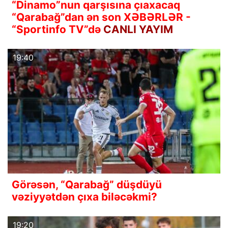
“Dinamo”nun qarşısına çıaxacaq
“Qarabağ”dan ən son XƏBƏRLƏR -
“Sportinfo TV”də
CANLI YAYIM
19:40
Görəsən, “Qarabağ” düşdüyü
vəziyyətdən çıxa biləcəkmi?
19:20