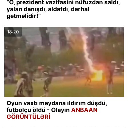
“O, prezident vəzifəsini nüfuzdan saldı,
yalan danışdı, aldatdı, dərhal
getməlidir!”
18:20
Oyun vaxtı meydana ildırım düşdü,
futbolçu öldü - Olayın
ANBAAN
GÖRÜNTÜLƏRİ