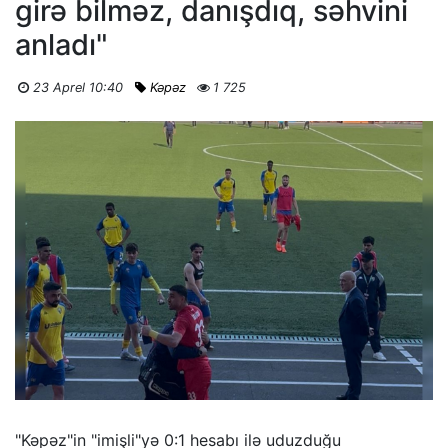
girə bilməz, danışdıq, səhvini
anladı"
23 Aprel 10:40
Kəpəz
1 725
"Kəpəz"in "imişli"yə 0:1 hesabı ilə uduzduğu