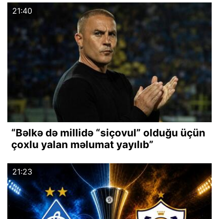
21:40
“Bəlkə də millidə “siçovul” olduğu üçün
çoxlu yalan məlumat yayılıb”
21:23