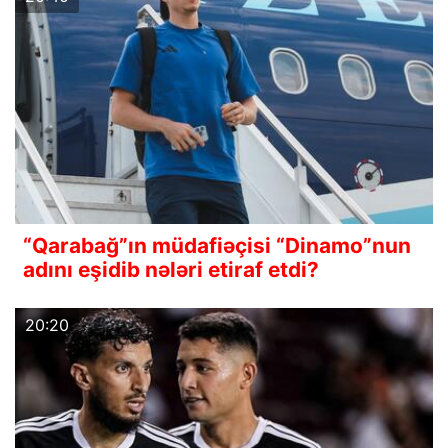
“Qarabağ”ın müdafiəçisi “Dinamo”nun
adını eşidib nələri etiraf etdi?
20:20