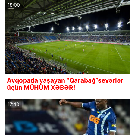
18:00
Avqopada yaşayan “Qarabağ”sevərlər
üçün MÜHÜM XƏBƏR!
17:40