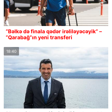
“Bəlkə də finala qədər irəliləyəcəyik” –
“Qarabağ”ın yeni transferi
18:40