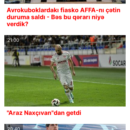
Avrokuboklardakı fiasko AFFA-nı çətin
duruma saldı - Bəs bu qərarı niyə
verdik?
21:00
"Araz Naxçıvan"dan getdi
20:40