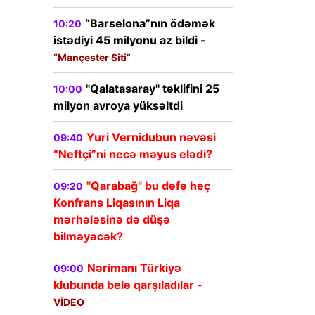
“Barselona”nın ödəmək
10:20
istədiyi 45 milyonu az bildi -
“Mançester Siti”
"Qalatasaray" təklifini 25
10:00
milyon avroya yüksəltdi
Yuri Vernidubun nəvəsi
09:40
“Neftçi”ni necə məyus elədi?
"Qarabağ" bu dəfə heç
09:20
Konfrans Liqasının Liqa
mərhələsinə də düşə
bilməyəcək?
Nərimanı Türkiyə
09:00
klubunda belə qarşıladılar -
VİDEO