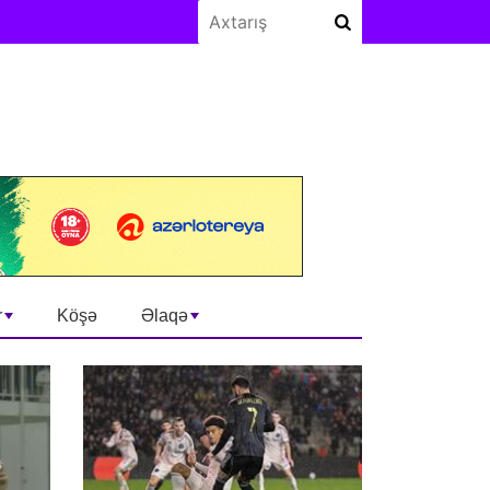
r
Köşə
Əlaqə