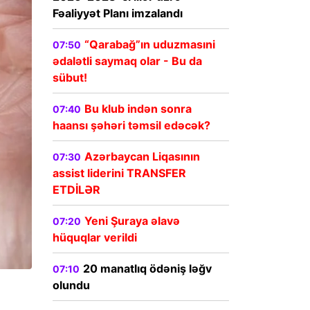
Fəaliyyət Planı imzalandı
“Qarabağ”ın uduzmasıni
07:50
ədalətli saymaq olar - Bu da
sübut!
Bu klub indən sonra
07:40
haansı şəhəri təmsil edəcək?
Azərbaycan Liqasının
07:30
assist liderini TRANSFER
ETDİLƏR
Yeni Şuraya əlavə
07:20
hüquqlar verildi
20 manatlıq ödəniş ləğv
07:10
olundu