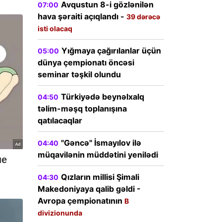
Avqustun 8-i gözlənilən
07:00
hava şəraiti açıqlandı -
39 dərəcə
isti olacaq
Yığmaya çağırılanlar üçün
05:00
dünya çempionatı öncəsi
seminar təşkil olundu
Türkiyədə beynəlxalq
04:50
təlim-məşq toplanışına
qatılacaqlar
"Gəncə" İsmayılov ilə
04:40
müqavilənin müddətini yenilədi
Qızların millisi Şimali
04:30
Makedoniyaya qalib gəldi -
Avropa çempionatının
B
divizionunda