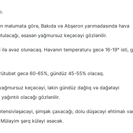
b.
lən məlumata görə, Bakıda və Abşeron yarımadasında hava
tutulacağı, əsasən yağmursuz keçəcəyi gözlənilir.
 ilə əvəz olunacaq. Havanın temperaturu gecə 16-19° isti, 
i rütubət gecə 60-65%, gündüz 45-55% olacaq.
yağmursuz keçəcəyi, lakin gündüz dağlıq və dağətəyi
ağıntılı olacağı gözlənilir.
ntensivləşəcəyi, şimşək çaxacağı, dolu düşəcəyi ehtimalı var
 Mülayim şərq küləyi əsəcək.