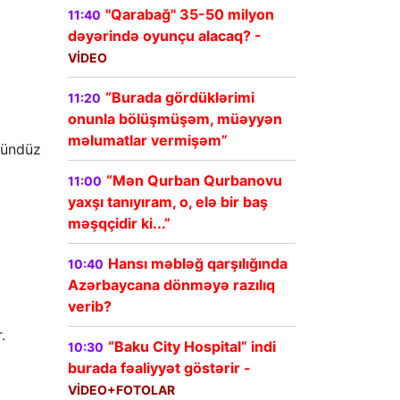
"Qarabağ" 35-50 milyon
11:40
dəyərində oyunçu alacaq? -
VİDEO
“Burada gördüklərimi
11:20
onunla bölüşmüşəm, müəyyən
məlumatlar vermişəm”
gündüz
“Mən Qurban Qurbanovu
11:00
yaxşı tanıyıram, o, elə bir baş
məşqçidir ki...”
Hansı məbləğ qarşılığında
10:40
Azərbaycana dönməyə razılıq
verib?
.
“Baku City Hospital” indi
10:30
burada fəaliyyət göstərir -
VİDEO+FOTOLAR