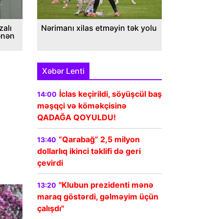
alı
Nərimanı xilas etməyin tək yolu
ənən
Xəbər Lenti
İclas keçirildi, söyüşcül baş
14:00
məşqçi və köməkçisinə
QADAĞA QOYULDU!
“Qarabağ” 2,5 milyon
13:40
dollarlıq ikinci təklifi də geri
çevirdi
"Klubun prezidenti mənə
13:20
maraq göstərdi, gəlməyim üçün
çalışdı"