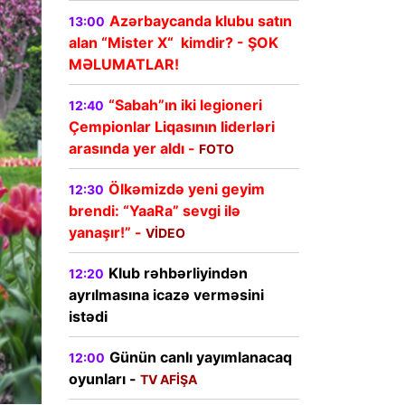
Azərbaycanda klubu satın
13:00
alan “Mister X“ kimdir? - ŞOK
MƏLUMATLAR!
“Sabah”ın iki legioneri
12:40
Çempionlar Liqasının liderləri
arasında yer aldı -
FOTO
Ölkəmizdə yeni geyim
12:30
brendi: “YaaRa” sevgi ilə
yanaşır!” -
VİDEO
Klub rəhbərliyindən
12:20
ayrılmasına icazə verməsini
istədi
Günün canlı yayımlanacaq
12:00
oyunları -
TV AFİŞA