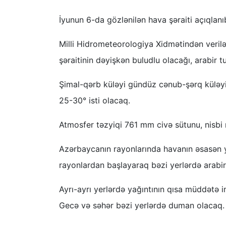
İyunun 6-da gözlənilən hava şəraiti açıqlanı
Milli Hidrometeorologiya Xidmətindən veri
şəraitinin dəyişkən buludlu olacağı, arabir 
Şimal-qərb küləyi gündüz cənub-şərq küləyi
25-30° isti olacaq.
Atmosfer təzyiqi 761 mm civə sütunu, nisb
Azərbaycanın rayonlarında havanın əsasən 
rayonlardan başlayaraq bəzi yerlərdə arabir y
Ayrı-ayrı yerlərdə yağıntının qısa müddətə i
Gecə və səhər bəzi yerlərdə duman olacaq.