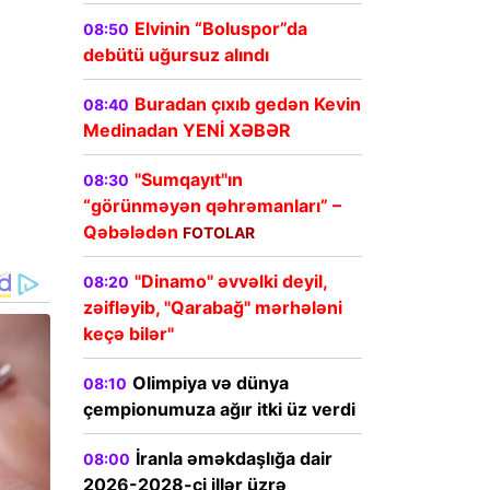
Elvinin “Boluspor”da
08:50
debütü uğursuz alındı
Buradan çıxıb gedən Kevin
08:40
Medinadan YENİ XƏBƏR
"Sumqayıt"ın
08:30
“görünməyən qəhrəmanları” –
Qəbələdən
FOTOLAR
"Dinamo" əvvəlki deyil,
08:20
zəifləyib, "Qarabağ" mərhələni
keçə bilər"
Olimpiya və dünya
08:10
çempionumuza ağır itki üz verdi
İranla əməkdaşlığa dair
08:00
2026-2028-ci illər üzrə