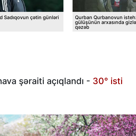
d Sadıqovun çətin günləri
Qurban Qurbanovun istehz
gülüşünün arxasında gizl
qəzəb
ava şəraiti açıqlandı -
30° isti