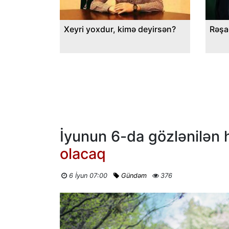
Xeyri yoxdur, kimə deyirsən?
Rəşa
İyunun 6-da gözlənilən h
olacaq
6 İyun 07:00
Gündəm
376