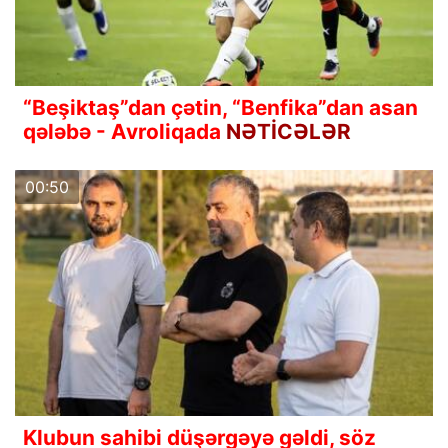
“Beşiktaş”dan çətin, “Benfika”dan asan
qələbə - Avroliqada
NƏTİCƏLƏR
00:50
Klubun sahibi düşərgəyə gəldi, söz