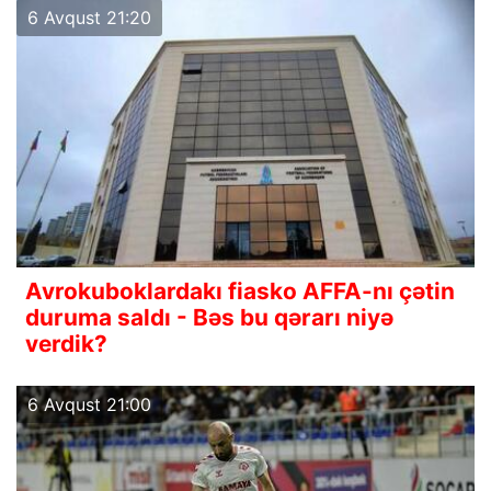
6 Avqust 21:20
Avrokuboklardakı fiasko AFFA-nı çətin
duruma saldı - Bəs bu qərarı niyə
verdik?
6 Avqust 21:00