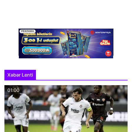
Xəbər Lenti
01:00