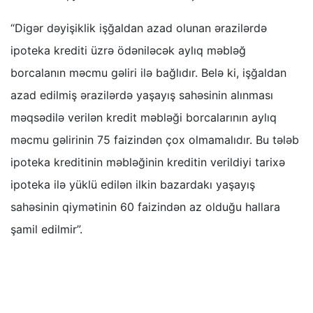
“Digər dəyişiklik işğaldan azad olunan ərazilərdə
ipoteka krediti üzrə ödəniləcək aylıq məbləğ
borcalanın məcmu gəliri ilə bağlıdır. Belə ki, işğaldan
azad edilmiş ərazilərdə yaşayış sahəsinin alınması
məqsədilə verilən kredit məbləği borcalarının aylıq
məcmu gəlirinin 75 faizindən çox olmamalıdır. Bu tələb
ipoteka kreditinin məbləğinin kreditin verildiyi tarixə
ipoteka ilə yüklü edilən ilkin bazardakı yaşayış
sahəsinin qiymətinin 60 faizindən az olduğu hallara
şamil edilmir”.