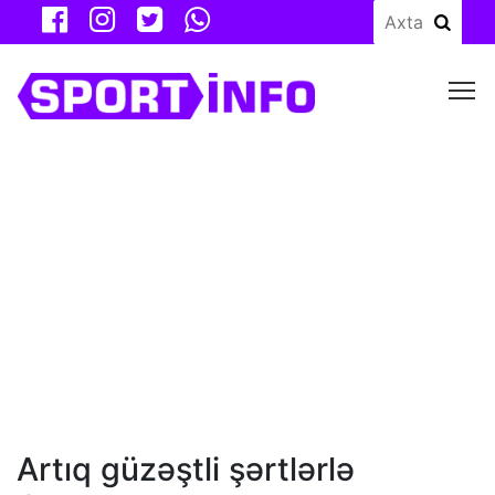
M
Artıq güzəştli şərtlərlə