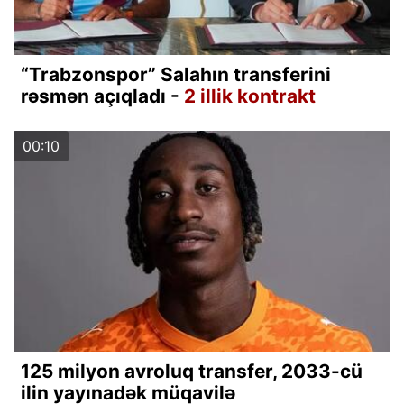
“Trabzonspor” Salahın transferini
rəsmən açıqladı -
2 illik kontrakt
00:10
125 milyon avroluq transfer, 2033-cü
ilin yayınadək müqavilə