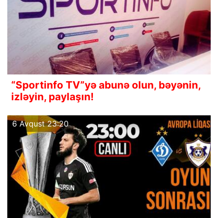
“Sportinfo TV”yə abunə olun, bəyənin,
izləyin, paylaşın!
6 Avqust 23:20