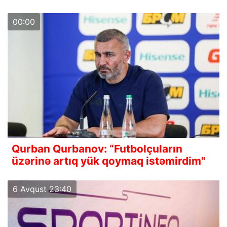
00:00
Qurban Qurbanov: “Futbolçuların
üzərinə artıq yük qoymaq istəmirdim"
6 Avqust 23:40