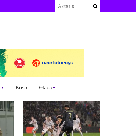
r
Köşə
Əlaqə