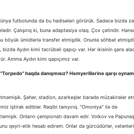
 dünya futbolunda da bu hadisələri görürük. Sadəcə bizdə zə
ədir. Çalışırıq ki, buna adaptasiya olaq. Çox çətindir. Hans
 böyük ümidlərlə transfer etmişdik. Onunla söhbət etmişdi
zdə Aydın kimi təcrübəli qapıçı var. Hər ikisinin şans ala
ür. Amma Aydın kimi qapıçımız var.
 "Torpedo" haqda danışmısız? Həmyerlilərinə qarşı oyna
etməmişik. Şəhər, stadion, azarkeşlər barədə müzakirələr et
 iştirak ediblər. Rəqibi tanıyırıq. "Omoniya" ilə də
 izləmişik. Onların çempionatı davam edir. Volkov və Papunaşv
u qeyri-etik hesab edirəm. Onlar da gürcüdürlər, vətənləri