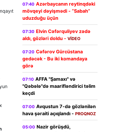
Azərbaycanın reytinqdəki
07:40
mqayıt
mövqeyi dəyişmədi - “Sabah”
uduzduğu üçün
Elvin Cəfərquliyev zədə
07:30
aldı, gözləri doldu -
VİDEO
Cəfərov Gürcüstana
07:20
gedəcək - Bu iki komandaya
görə
,
AFFA "Şamaxı" və
07:10
"Qəbələ"də maarifləndirici təlim
oyun
keçdi
x
Avqustun 7-də gözlənilən
07:00
hava şəraiti açıqlandı -
PROQNOZ
Nazir görüşdü,
05:00
n