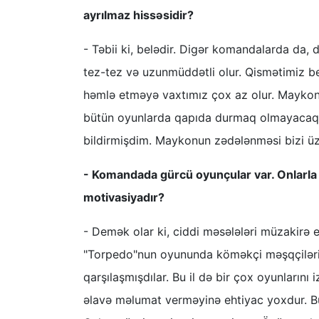
ayrılmaz hissəsidir?
- Təbii ki, belədir. Digər komandalarda da,
tez-tez və uzunmüddətli olur. Qismətimiz bel
həmlə etməyə vaxtımız çox az olur. Maykonu
bütün oyunlarda qapıda durmaq olmayacaq, bi
bildirmişdim. Maykonun zədələnməsi bizi üz
- Komandada gürcü oyunçular var. Onlarla
motivasiyadır?
- Demək olar ki, ciddi məsələləri müzakirə 
"Torpedo"nun oyununda köməkçi məşqçilərimiz
qarşılaşmışdılar. Bu il də bir çox oyunlarını
əlavə məlumat verməyinə ehtiyac yoxdur. Bun