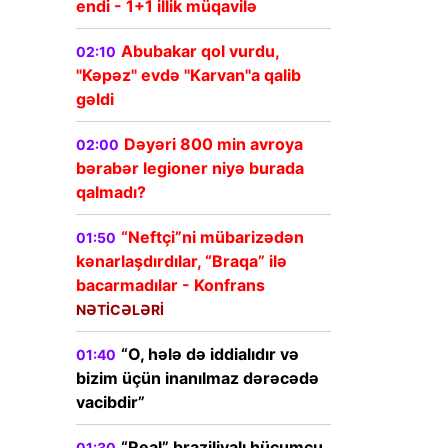
endi - 1+1 illik müqavilə
Abubakar qol vurdu,
02:10
"Kəpəz" evdə "Karvan"a qalib
gəldi
Dəyəri 800 min avroya
02:00
bərabər legioner niyə burada
qalmadı?
“Neftçi”ni mübarizədən
01:50
kənarlaşdırdılar, “Braqa” ilə
bacarmadılar - Konfrans
NƏTİCƏLƏRİ
“O, hələ də iddialıdır və
01:40
bizim üçün inanılmaz dərəcədə
vacibdir”
“Real” braziliyalı hücumçu
01:30