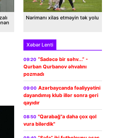
alı
Nərimanı xilas etməyin tək yolu
ənən
Xəbər Lenti
“Sadəcə bir səhv...” -
09:20
Qurban Qurbanov əhvalını
pozmadı
Azərbaycanda fəaliyyətini
09:00
dayandımış klub illər sonra geri
qayıdır
"Qarabağ"a daha çox qol
08:50
vura bilərdik"
“Şəfa” iki futbolçunu əsas
08:40