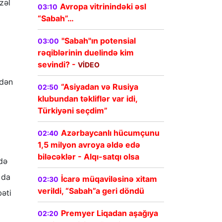
zəl
Avropa vitrinindəki əsl
03:10
“Sabah”…
"Sabah"ın potensial
03:00
rəqiblərinin duelində kim
sevindi? -
VİDEO
tdən
“Asiyadan və Rusiya
02:50
klubundan təkliflər var idi,
Türkiyəni seçdim”
Azərbaycanlı hücumçunu
02:40
1,5 milyon avroya əldə edə
biləcəklər - Alqı-satqı olsa
ədə
 da
İcarə müqaviləsinə xitam
02:30
verildi, “Sabah”a geri döndü
əti
Premyer Liqadan aşağıya
02:20