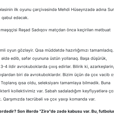
rhələsinin ilk oyunu çərçivəsində Mehdi Hüseynzadə adına Su
 qəbul edəcək.
baş məşqçisi Rəşad Sadıqov matçdan öncə keçirilən mətbuat
mli oyun gözləyir. Qısa müddətdə hazırlığımızı tamamladıq.
icə əldə edib, səfər oyununa üstün yollanaq. Başa düşürük,
-4 ildir avrokuboklarda çıxış edirlər. Bilirik ki, azarkeşlərin
yarışlardan biri də avrokuboklardır. Bizim üçün də çox vacib 
 Toplanış qısa oldu, seleksiyanı tamamlaya bilmədik. Buna
terli kollektivimiz var. Sabah sadaladığım keyfiyyətlərə ço
k. Qarşımızda təcrübəli və çox yaxşı komanda var.
rdədir? Son illərdə "Zirə"də zədə kabusu var. Bu, futbolu