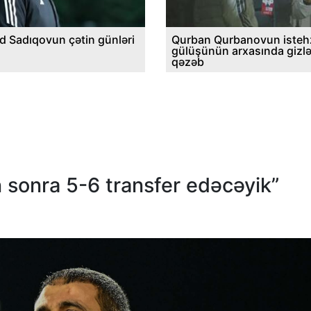
d Sadıqovun çətin günləri
Qurban Qurbanovun istehz
gülüşünün arxasında gizl
qəzəb
sonra 5-6 transfer edəcəyik”