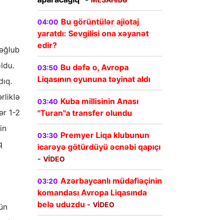
Bu görüntülər ajiotaj
04:00
yaratdı: Sevgilisi ona xəyanət
edir?
məğlub
ldu.
Bu dəfə o, Avropa
03:50
Liqasının oyununa təyinat aldı
dıq.
rliklə
Kuba millisinin Anası
03:40
ər 1-2
"Turan"a transfer olundu
in
Premyer Liqa klubunun
03:30
q
icarəyə götürdüyü əcnəbi qapıçı
-
VİDEO
Azərbaycanlı müdafiəçinin
03:20
komandası Avropa Liqasında
belə uduzdu -
VİDEO
ün