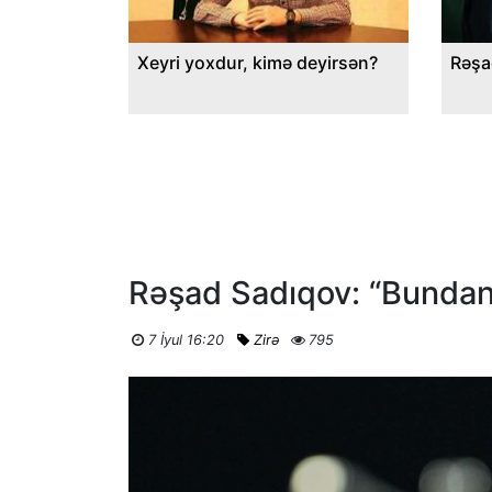
Xeyri yoxdur, kimə deyirsən?
Rəşa
Rəşad Sadıqov: “Bundan 
7 İyul 16:20
Zirə
795