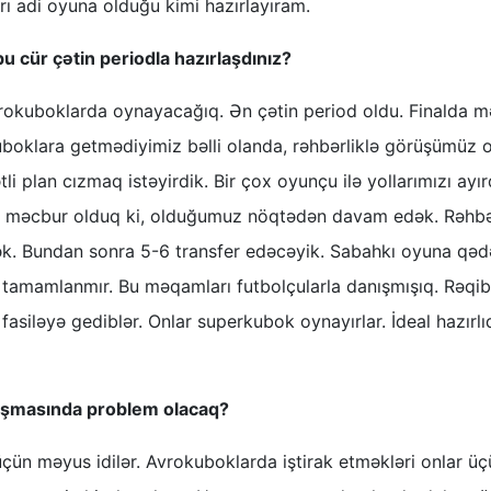
ı adi oyuna olduğu kimi hazırlayıram.
bu cür çətin periodla hazırlaşdınız?
avrokuboklarda oynayacağıq. Ən çətin period oldu. Finalda 
boklara getmədiyimiz bəlli olanda, rəhbərliklə görüşümüz o
plan cızmaq istəyirdik. Bir çox oyunçu ilə yollarımızı ayır
ra məcbur olduq ki, olduğumuz nöqtədən davam edək. Rəhbə
ək. Bundan sonra 5-6 transfer edəcəyik. Sabahkı oyuna qəd
yı tamamlanmır. Bu məqamları futbolçularla danışmışıq. Rəqib
fasiləyə gediblər. Onlar superkubok oynayırlar. İdeal hazırlı
naşmasında problem olacaq?
çün məyus idilər. Avrokuboklarda iştirak etməkləri onlar üç