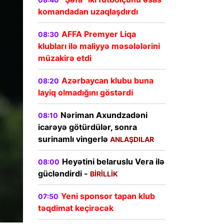
komandadan uzaqlaşdırdı
AFFA Premyer Liqa
08:30
klubları ilə maliyyə məsələlərini
müzakirə etdi
Azərbaycan klubu buna
08:20
layiq olmadığını göstərdi
Nəriman Axundzadəni
08:10
icarəyə götürdülər, sonra
surinamlı vingerlə
ANLAŞDILAR
Heyətini belaruslu Vera ilə
08:00
gücləndirdi -
BİRİLLİK
Yeni sponsor tapan klub
07:50
təqdimat keçirəcək