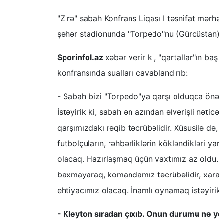
"Zirə" sabah Konfrans Liqası I təsnifat mə
şəhər stadionunda "Torpedo"nu (Gürcüstan)
Sporinfol.az
xəbər verir ki, "qartallar"ın 
konfransında sualları cavablandırıb:
- Sabah bizi "Torpedo"ya qarşı olduqca önə
İstəyirik ki, sabah ən azından əlverişli nət
qarşımızdakı rəqib təcrübəlidir. Xüsusilə də, 3
futbolçuların, rəhbərliklərin kökləndikləri 
olacaq. Hazırlaşmaq üçün vaxtımız az oldu.
baxmayaraq, komandamız təcrübəlidir, xarak
ehtiyacımız olacaq. İnamlı oynamaq istəyiri
- Kleyton sıradan çıxıb. Onun durumu nə ye