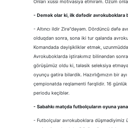
Onları xüssi motivasiya etmirəm. Özüm onlar
- Demək olar ki, ilk dəfədir avrokuboklara 
- Altıncı ildir Zirə"dəyəm. Dördüncü dəfə 
olduqdan sonra, sona iki tur qalanda avroku
Komandada dəyişikliklər etmək, uzunmüddətli 
Avrokuboklarda iştirakımız bilinəndən son
görüşümüz oldu ki, tələsik seleksiya etməy
oyunçu gətirə bilərdik. Hazırlığımızın bir a
çempionatda reqlamenti fərqlidir. 16 günlük 
periodu keçiblər.
- Sabahkı matçda futbolçuların oyuna ya
- Futbolçular avrokuboklara düşmədiyimiz ü