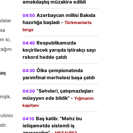
əməkdaşlıq müzakirə edildi
Azərbaycan millisi Bakıda
04:50
dələr
hazırlığa başladı -
Türkmənlərlə
ısa
birgə
m ki,
Respublikamızda
04:40
cağını
keçiriləcək yarışda iştirakçı sayı
rekord həddə çatdı
Ölkə çempionatında
04:30
maq
yarımfinal mərhələsi başa çatdı
“Səhvləri, çatışmazlıqları
04:20
mişik.
müəyyən edə bildik" -
Yığmanın
kapitanı
ilinin
Baş katib: “Məhz bu
04:10
dir.
istiqamətdə sistemli iş
aparacağıq” -
MESAHİBƏ