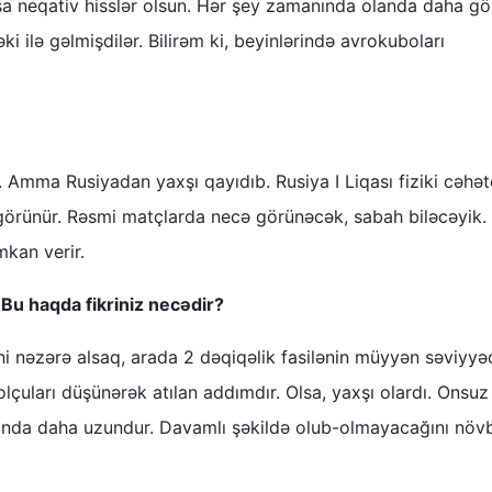
sa neqativ hisslər olsun. Hər şey zamanında olanda daha gö
əki ilə gəlmişdilər. Bilirəm ki, beyinlərində avrokuboları
 Amma Rusiyadan yaxşı qayıdıb. Rusiya I Liqası fiziki cəhə
görünür. Rəsmi matçlarda necə görünəcək, sabah biləcəyik.
kan verir.
. Bu haqda fikriniz necədir?
yini nəzərə alsaq, arada 2 dəqiqəlik fasilənin müyyən səviyy
lçuları düşünərək atılan addımdır. Olsa, yaxşı olardı. Onsuz
tında daha uzundur. Davamlı şəkildə olub-olmayacağını növb