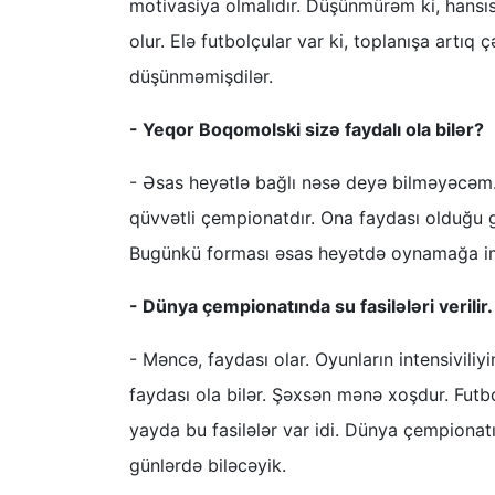
motivasiya olmalıdır. Düşünmürəm ki, hansı
olur. Elə futbolçular var ki, toplanışa artıq ç
düşünməmişdilər.
- Yeqor Boqomolski sizə faydalı ola bilər?
- Əsas heyətlə bağlı nəsə deyə bilməyəcəm.
qüvvətli çempionatdır. Ona faydası olduğu 
Bugünkü forması əsas heyətdə oynamağa im
- Dünya çempionatında su fasilələri verilir
- Məncə, faydası olar. Oyunların intensivili
faydası ola bilər. Şəxsən mənə xoşdur. Futbo
yayda bu fasilələr var idi. Dünya çempiona
günlərdə biləcəyik.