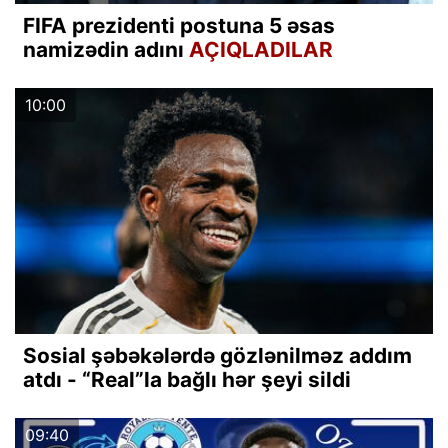
FIFA prezidenti postuna 5 əsas
namizədin adını
AÇIQLADILAR
10:00
Sosial şəbəkələrdə gözlənilməz addım
atdı - “Real”la bağlı hər şeyi sildi
09:40