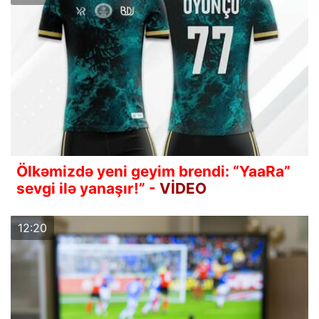
Ölkəmizdə yeni geyim brendi: “YaaRa”
sevgi ilə yanaşır!” -
VİDEO
12:20