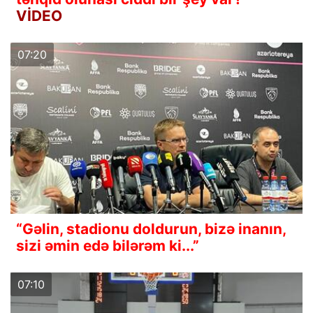
VİDEO
07:20
“Gəlin, stadionu doldurun, bizə inanın,
sizi əmin edə bilərəm ki...”
07:10