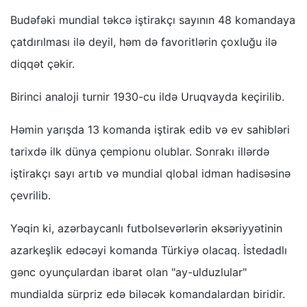
Budəfəki mundial təkcə iştirakçı sayının 48 komandaya
çatdırılması ilə deyil, həm də favoritlərin çoxluğu ilə
diqqət çəkir.
Birinci analoji turnir 1930-cu ildə Uruqvayda keçirilib.
Həmin yarışda 13 komanda iştirak edib və ev sahibləri
tarixdə ilk dünya çempionu olublar. Sonrakı illərdə
iştirakçı sayı artıb və mundial qlobal idman hadisəsinə
çevrilib.
Yəqin ki, azərbaycanlı futbolsevərlərin əksəriyyətinin
azarkeşlik edəcəyi komanda Türkiyə olacaq. İstedadlı
gənc oyunçulardan ibarət olan "ay-ulduzlular"
mundialda sürpriz edə biləcək komandalardan biridir.