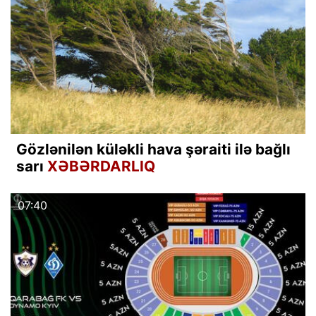
Gözlənilən küləkli hava şəraiti ilə bağlı
sarı
XƏBƏRDARLIQ
07:40