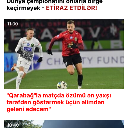
Dünya çempionatını onlarla birgə
keçirməyək -
ETİRAZ ETDİLƏR!
11:00
"Qarabağ"la matçda özümü ən yaxşı
tərəfdən göstərmək üçün əlimdən
gələni edəcəm"
10:40