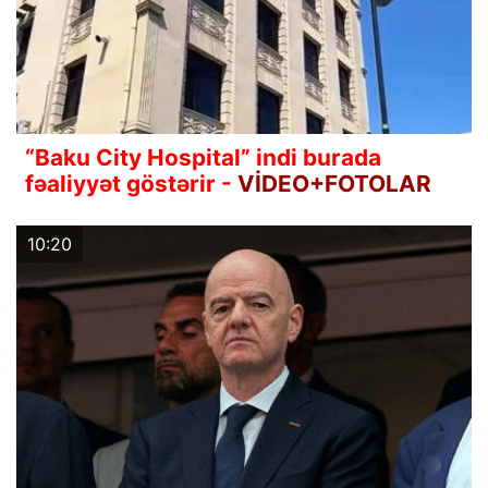
“Baku City Hospital” indi burada
fəaliyyət göstərir -
VİDEO+FOTOLAR
10:20