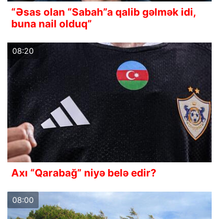
“Əsas olan “Sabah”a qalib gəlmək idi,
buna nail olduq”
08:20
Axı “Qarabağ” niyə belə edir?
08:00