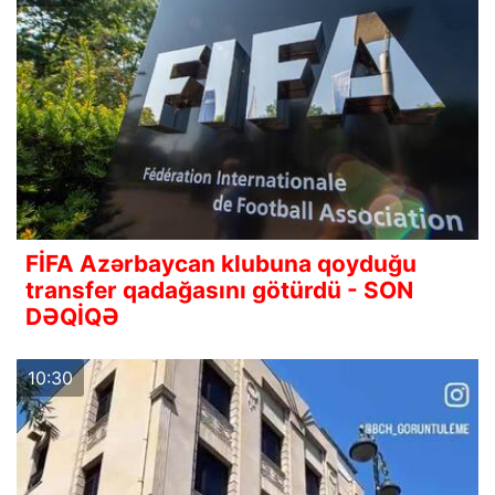
FİFA Azərbaycan klubuna qoyduğu
transfer qadağasını götürdü - SON
DƏQİQƏ
10:30