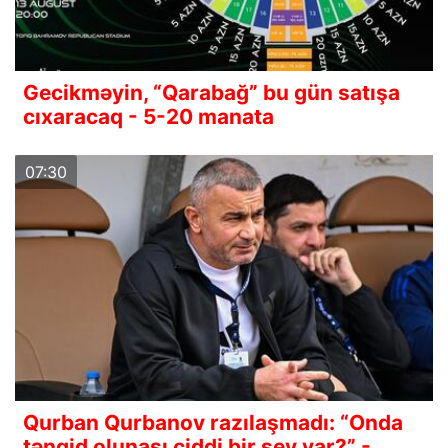
Gecikməyin, “Qarabağ” bu gün satışa
cıxaracaq - 5-20 manata
07:30
Qurban Qurbanov razılaşmadı: “Onda
tənqid olunası ciddi bir şey var?” -