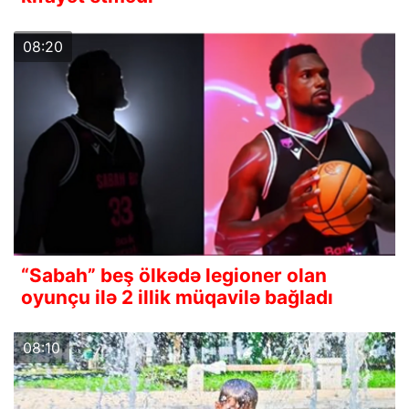
08:20
“Sabah” beş ölkədə legioner olan
oyunçu ilə 2 illik müqavilə bağladı
08:10