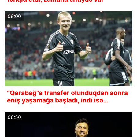
09:00
“Qarabağ"a transfer olunduqdan sonra
eniş yaşamağa başladı, indi isə…
08:50