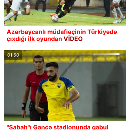
Azərbaycanlı müdafiəçinin Türkiyədə
çıxdığı ilk oyundan
VİDEO
01:50
"Sabah"ı Gəncə stadionunda qəbul