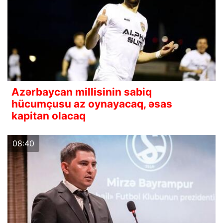
Azərbaycan millisinin sabiq
hücumçusu az oynayacaq, əsas
kapitan olacaq
08:40