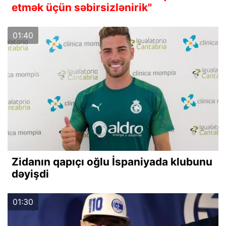
etmək üçün səbirsizlənirik"
01:40
Zidanın qapıçı oğlu İspaniyada klubunu
dəyişdi
01:30