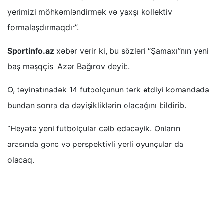
yerimizi möhkəmləndirmək və yaxşı kollektiv
formalaşdırmaqdır”.
Sportinfo.az
xəbər verir ki, bu sözləri “Şamaxı”nın yeni
baş məşqçisi Azər Bağırov deyib.
O, təyinatınadək 14 futbolçunun tərk etdiyi komandada
bundan sonra da dəyişikliklərin olacağını bildirib.
“Heyətə yeni futbolçular cəlb edəcəyik. Onların
arasında gənc və perspektivli yerli oyunçular da
olacaq.