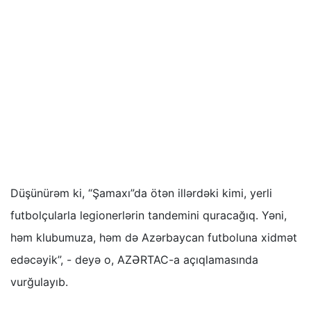
Düşünürəm ki, “Şamaxı”da ötən illərdəki kimi, yerli
futbolçularla legionerlərin tandemini quracağıq. Yəni,
həm klubumuza, həm də Azərbaycan futboluna xidmət
edəcəyik”, - deyə o, AZƏRTAC-a açıqlamasında
vurğulayıb.