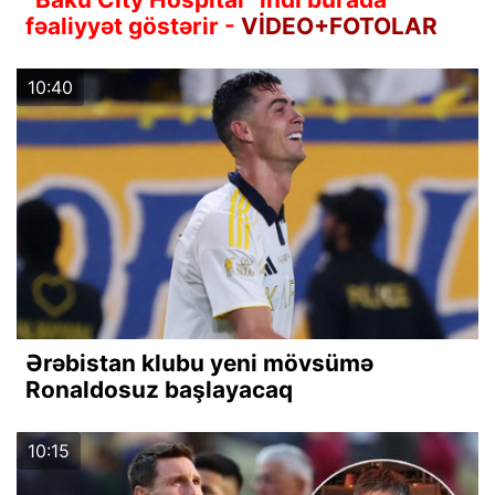
fəaliyyət göstərir -
VİDEO+FOTOLAR
10:40
Ərəbistan klubu yeni mövsümə
Ronaldosuz başlayacaq
10:15