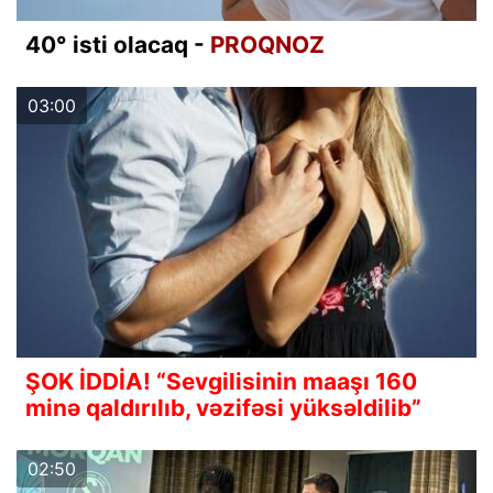
40° isti olacaq -
PROQNOZ
03:00
ŞOK İDDİA! “Sevgilisinin maaşı 160
minə qaldırılıb, vəzifəsi yüksəldilib”
02:50