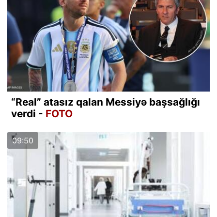
“Real” atasız qalan Messiyə başsağlığı
verdi -
FOTO
09:50