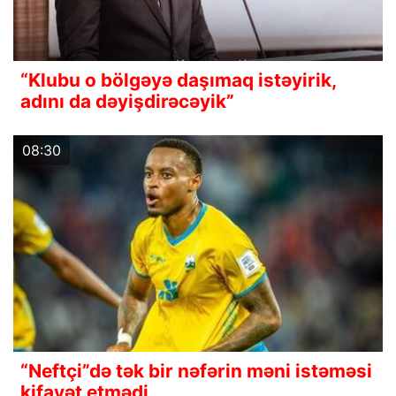
“Klubu o bölgəyə daşımaq istəyirik,
adını da dəyişdirəcəyik”
08:30
“Neftçi”də tək bir nəfərin məni istəməsi
kifayət etmədi