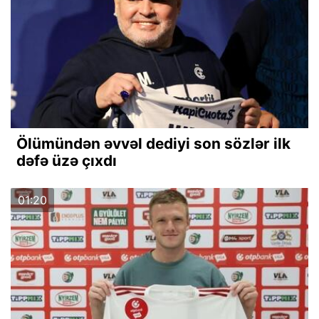
Ölümündən əvvəl dediyi son sözlər ilk
dəfə üzə çıxdı
01:20