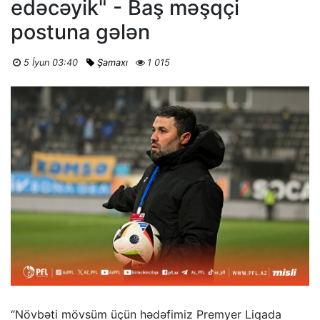
edəcəyik" - Baş məşqçi
postuna gələn
5 İyun 03:40
Şamaxı
1 015
“Növbəti mövsüm üçün hədəfimiz Premyer Liqada