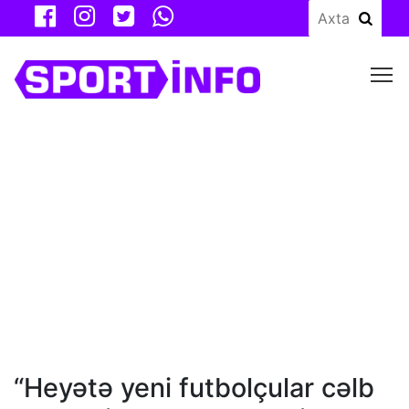
M
“Heyətə yeni futbolçular cəlb