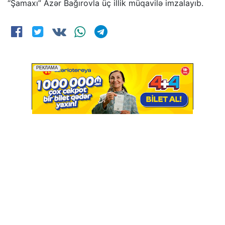
“Şamaxı” Azər Bağırovla üç illik müqavilə imzalayıb.