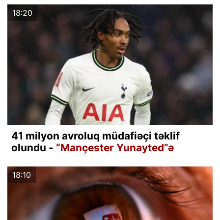
18:20
41 milyon avroluq müdafiəçi təklif
olundu -
“Mançester Yunayted”ə
18:10