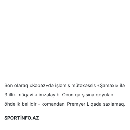
Son olaraq «Kəpəz»də işləmiş mütəxəssis «Şamaxı» ilə
3 illik müqavilə imzalayıb. Onun qarşısına qoyulan
öhdəlik bəllidir - komandanı Premyer Liqada saxlamaq.
SPORTİNFO.AZ