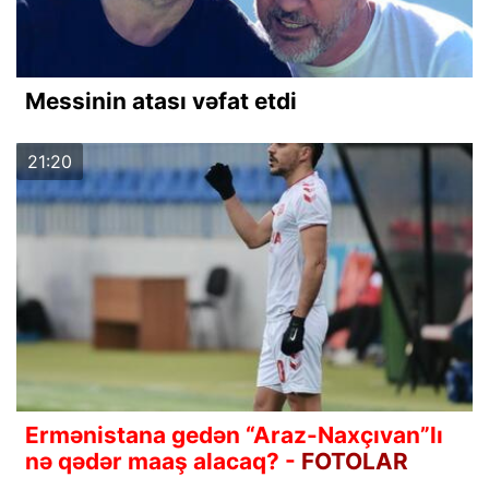
Messinin atası vəfat etdi
21:20
Ermənistana gedən “Araz-Naxçıvan”lı
nə qədər maaş alacaq? -
FOTOLAR