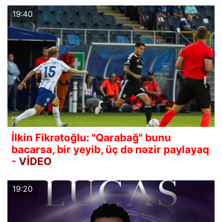
19:40
İlkin Fikrətoğlu: "Qarabağ" bunu
bacarsa, bir yeyib, üç də nəzir paylayaq
-
VİDEO
19:20