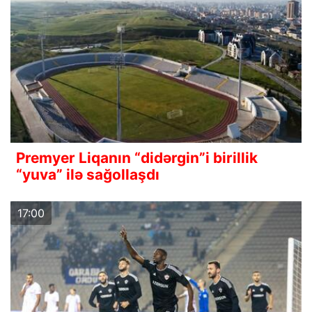
Premyer Liqanın “didərgin”i birillik
“yuva” ilə sağollaşdı
17:00