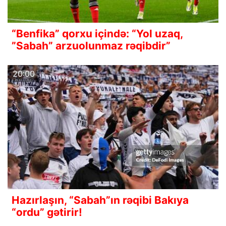
“Benfika” qorxu içində: “Yol uzaq,
”Sabah” arzuolunmaz rəqibdir”
20:00
Hazırlaşın, “Sabah”ın rəqibi Bakıya
“ordu” gətirir!