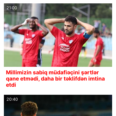
21:00
Millimizin sabiq müdafiəçini şərtlər
qane etmədi, daha bir təklifdən imtina
etdi
20:40