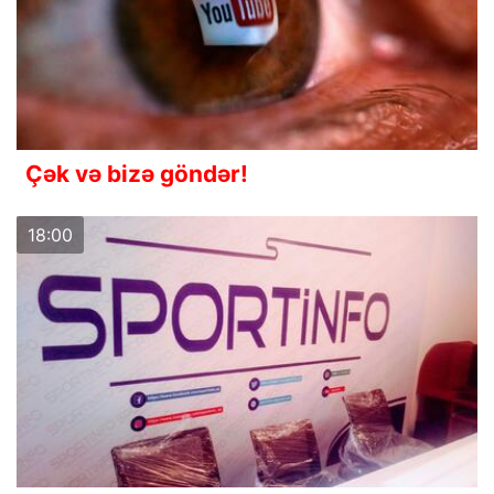
Çək və bizə göndər!
18:00