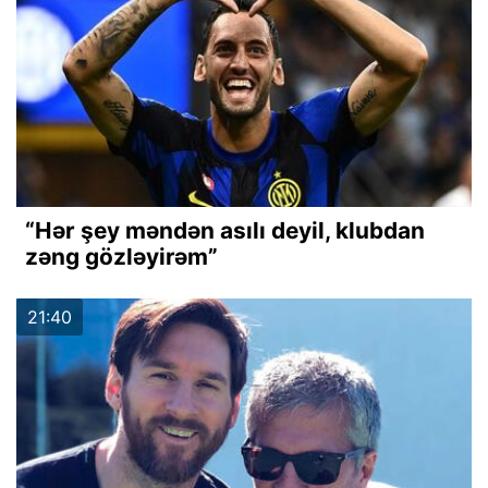
“Hər şey məndən asılı deyil, klubdan
zəng gözləyirəm”
21:40