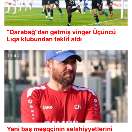
“Qarabağ”dan getmiş vinger Üçüncü
Liqa klubundan təklif aldı
16:40
Yeni baş məşqçinin səlahiyyətlərini