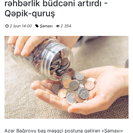
rəhbərlik büdcəni artırdı -
Qəpik-quruş
2 İyun 14:00
Şamaxı
2 354
Azər Bağırovu baş məşqçi postuna gətirən «Şamaxı»