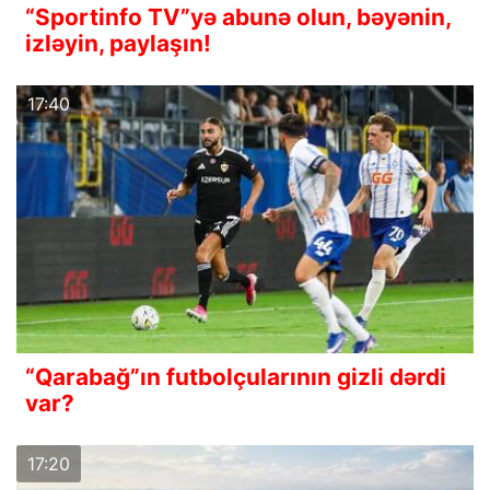
“Sportinfo TV”yə abunə olun, bəyənin,
izləyin, paylaşın!
17:40
“Qarabağ”ın futbolçularının gizli dərdi
var?
17:20