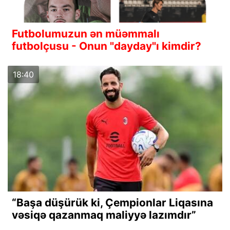
Futbolumuzun ən müəmmalı
futbolçusu - Onun "dayday"ı kimdir?
18:40
“Başa düşürük ki, Çempionlar Liqasına
vəsiqə qazanmaq maliyyə lazımdır”