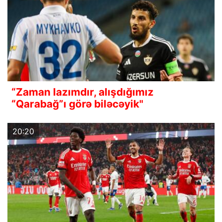
“Zaman lazımdır, alışdığımız
“Qarabağ”ı görə biləcəyik"
20:20