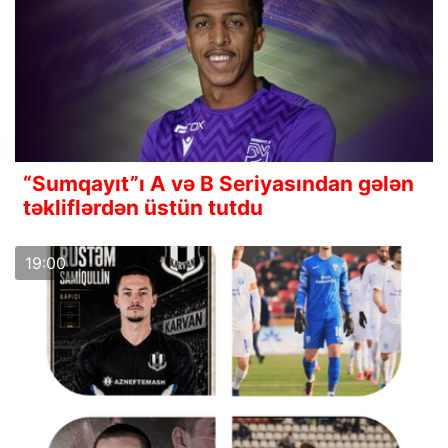
“Sumqayıt”ı A və B Seriyasından gələn
təkliflərdən üstün tutdu
19:00