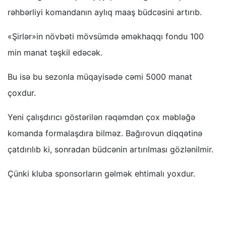
rəhbərliyi komandanın aylıq maaş büdcəsini artırıb.
«Şirlər»in növbəti mövsümdə əməkhaqqı fondu 100
min manat təşkil edəcək.
Bu isə bu sezonla müqayisədə cəmi 5000 manat
çoxdur.
Yeni çalışdırıcı göstərilən rəqəmdən çox məbləğə
komanda formalaşdıra bilməz. Bağırovun diqqətinə
çatdırılıb ki, sonradan büdcənin artırılması gözlənilmir.
Çünki kluba sponsorların gəlmək ehtimalı yoxdur.