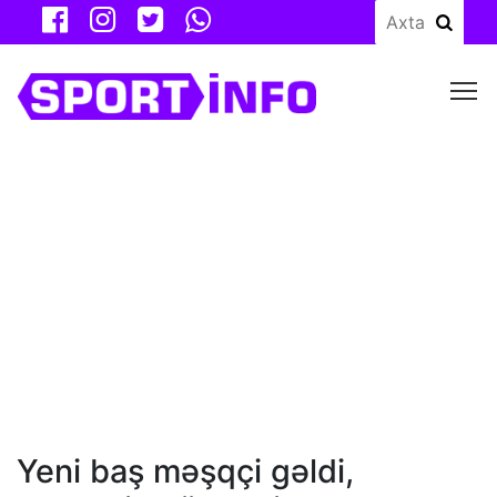
M
Yeni baş məşqçi gəldi,