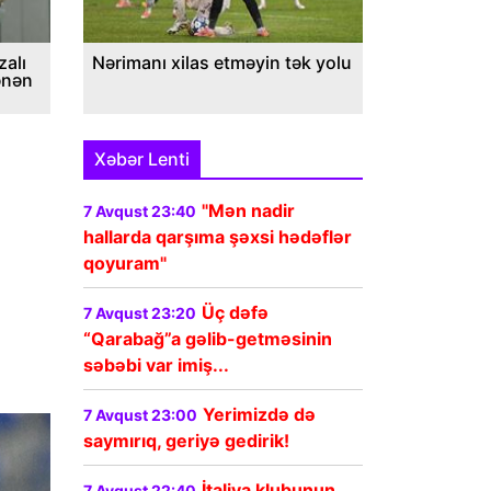
alı
Nərimanı xilas etməyin tək yolu
ənən
Xəbər Lenti
"Mən nadir
7 Avqust 23:40
hallarda qarşıma şəxsi hədəflər
qoyuram"
Üç dəfə
7 Avqust 23:20
“Qarabağ”a gəlib-getməsinin
səbəbi var imiş...
Yerimizdə də
7 Avqust 23:00
saymırıq, geriyə gedirik!
İtaliya klubunun
7 Avqust 22:40