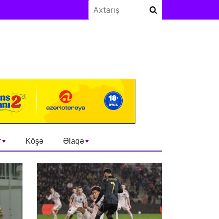
r
Köşə
Əlaqə