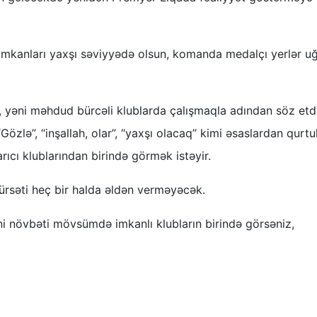
 və imkanları yaxşı səviyyədə olsun, komanda medalçı yerlər 
, yəni məhdud bürcəli klublarda çalışmaqla adından söz etd
Gözlə”, “inşallah, olar”, “yaxşı olacaq” kimi əsaslardan qurt
cı klublarından birində görmək istəyir.
fürsəti heç bir halda əldən verməyəcək.
ni növbəti mövsümdə imkanlı klubların birində görsəniz,