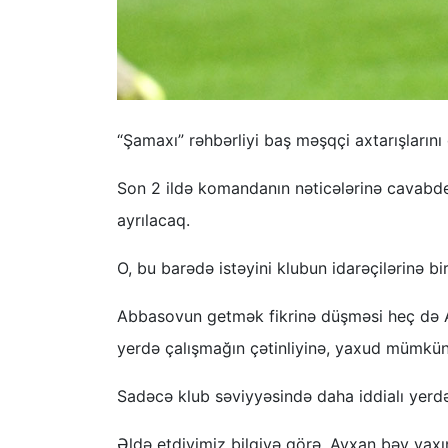
“Şamaxı” rəhbərliyi baş məşqçi axtarışlarını
Son 2 ildə komandanın nəticələrinə cavab
ayrılacaq.
O, bu barədə istəyini klubun idarəçilərinə b
Abbasovun getmək fikrinə düşməsi heç də Azə
yerdə çalışmağın çətinliyinə, yaxud mümkü
Sadəcə klub səviyyəsində daha iddialı yerdə
Əldə etdiyimiz bilgiyə görə, Ayxan bəy yax