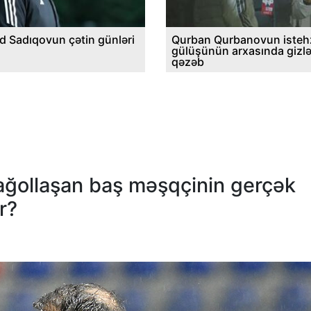
d Sadıqovun çətin günləri
Qurban Qurbanovun istehz
gülüşünün arxasında gizl
qəzəb
sağollaşan baş məşqçinin gerçək
r?