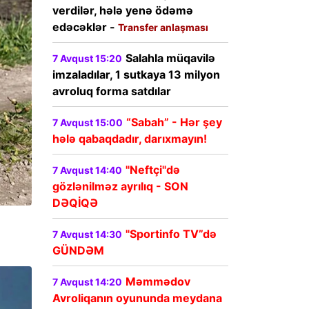
verdilər, hələ yenə ödəmə
edəcəklər -
Transfer anlaşması
Salahla müqavilə
7 Avqust 15:20
imzaladılar, 1 sutkaya 13 milyon
avroluq forma satdılar
“Sabah” - Hər şey
7 Avqust 15:00
hələ qabaqdadır, darıxmayın!
"Neftçi"də
7 Avqust 14:40
gözlənilməz ayrılıq - SON
DƏQİQƏ
"Sportinfo TV”də
7 Avqust 14:30
GÜNDƏM
Məmmədov
7 Avqust 14:20
Avroliqanın oyununda meydana