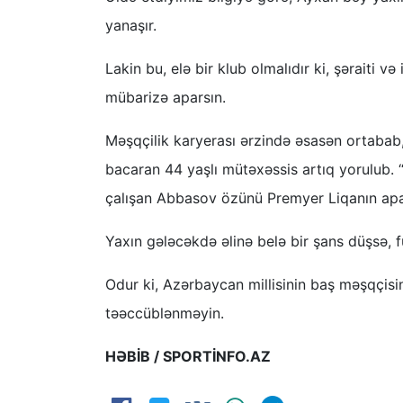
yanaşır.
Lakin bu, elə bir klub olmalıdır ki, şəraiti
mübarizə aparsın.
Məşqçilik karyerası ərzində əsasən ortabab
bacaran 44 yaşlı mütəxəssis artıq yorulub. “
çalışan Abbasov özünü Premyer Liqanın aparı
Yaxın gələcəkdə əlinə belə bir şans düşsə, 
Odur ki, Azərbaycan millisinin baş məşqçisi
təəccüblənməyin.
HƏBİB / SPORTİNFO.AZ