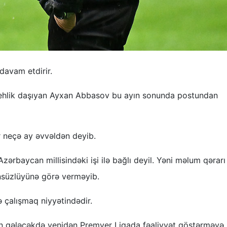
 davam etdirir.
dehlik daşıyan Ayxan Abbasov bu ayın sonunda postundan
ir neçə ay əvvəldən deyib.
rbaycan millisindəki işi ilə bağlı deyil. Yəni məlum qərarı 
nsüzlüyünə görə verməyib.
 çalışmaq niyyətindədir.
ın gələcəkdə yenidən Premyer Liqada fəaliyyət göstərməyə i