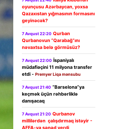
oyunçusu Azərbaycan, yoxsa
Qazaxıstan yığmasının formasını
geyinəcək?
Qurban
7 Avqust 22:20
Qurbanovun “Qarabağ”ını
nəvaxtsa belə görmüsüz?
İspaniyalı
7 Avqust 22:00
müdafiəçini 11 milyona transfer
etdi -
Premyer Liqa mənsubu
“Barselona”ya
7 Avqust 21:40
keçmək üçün rəhbərliklə
danışacaq
Qurbanov
7 Avqust 21:20
millilərdən çalışdırmaq istəyir -
AFFA-ya sənəd verdi