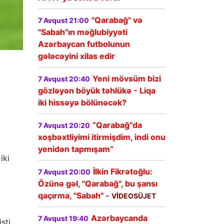
"Qarabağ" və
7 Avqust 21:00
"Sabah"ın məğlubiyyəti
Azərbaycan futbolunun
gələcəyini xilas edir
Yeni mövsüm bizi
7 Avqust 20:40
gözləyən böyük təhlükə - Liqa
iki hissəyə bölünəcək?
“Qarabağ”da
7 Avqust 20:20
xoşbəxtliyimi itirmişdim, indi onu
yenidən tapmışam”
iki
İlkin Fikrətoğlu:
7 Avqust 20:00
Özünə gəl, "Qarabağ", bu şansı
qaçırma, "Sabah" -
VİDEOSÜJET
Azərbaycanda
7 Avqust 19:40
sti