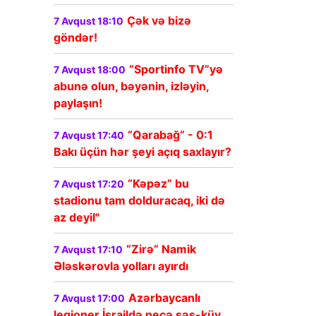
Çək və bizə
7 Avqust 18:10
göndər!
“Sportinfo TV”yə
7 Avqust 18:00
abunə olun, bəyənin, izləyin,
paylaşın!
“Qarabağ” - 0:1
7 Avqust 17:40
Bakı üçün hər şeyi açıq saxlayır?
“Kəpəz” bu
7 Avqust 17:20
stadionu tam dolduracaq, iki də
az deyil"
“Zirə” Namik
7 Avqust 17:10
Ələskərovla yolları ayırdı
Azərbaycanlı
7 Avqust 17:00
legioner İsraildə necə səs-küy