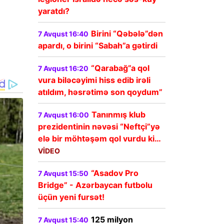
yaratdı?
Birini “Qəbələ”dən
7 Avqust 16:40
apardı, o birini “Sabah”a gətirdi
“Qarabağ”a qol
7 Avqust 16:20
vura biləcəyimi hiss edib irəli
atıldım, həsrətimə son qoydum”
Tanınmış klub
7 Avqust 16:00
prezidentinin nəvəsi “Neftçi”yə
elə bir möhtəşəm qol vurdu ki…
VİDEO
“Asadov Pro
7 Avqust 15:50
Bridge” - Azərbaycan futbolu
üçün yeni fursət!
125 milyon
7 Avqust 15:40