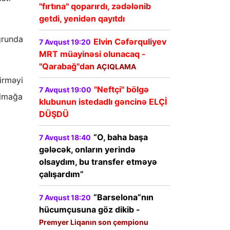
"fırtına" qoparırdı, zədələnib
getdi, yenidən qayıtdı
uğrunda
Elvin Cəfərquliyev
7 Avqust 19:20
MRT müayinəsi olunacaq -
"Qarabağ"dan
AÇIQLAMA
irməyi
"Neftçi" bölgə
7 Avqust 19:00
ulmağa
klubunun istedadlı gəncinə ELÇİ
DÜŞDÜ
“O, baha başa
7 Avqust 18:40
gələcək, onların yerində
olsaydım, bu transfer etməyə
çalışardım”
“Barselona”nın
7 Avqust 18:20
hücumçusuna göz dikib -
Premyer Liqanın son çempionu