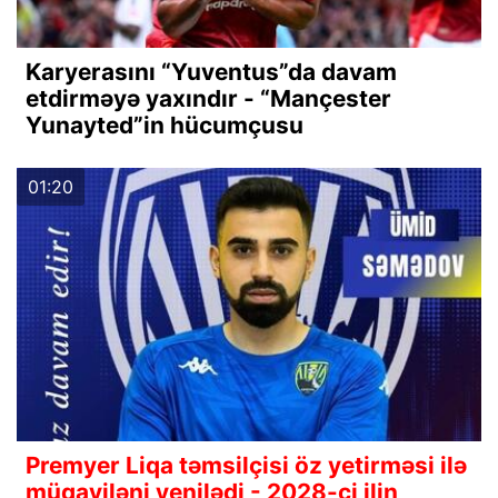
Karyerasını “Yuventus”da davam
etdirməyə yaxındır - “Mançester
Yunayted”in hücumçusu
01:20
Premyer Liqa təmsilçisi öz yetirməsi ilə
müqaviləni yenilədi - 2028-ci ilin