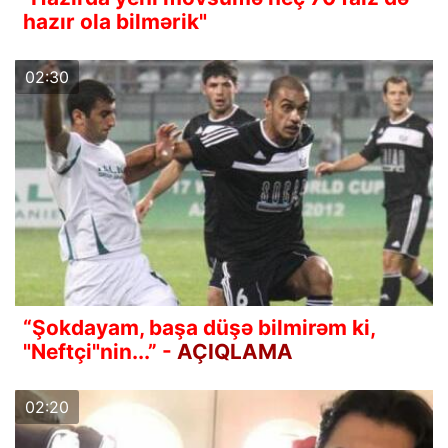
hazır ola bilmərik"
02:30
“Şokdayam, başa düşə bilmirəm ki,
"Neftçi"nin...” -
AÇIQLAMA
02:20