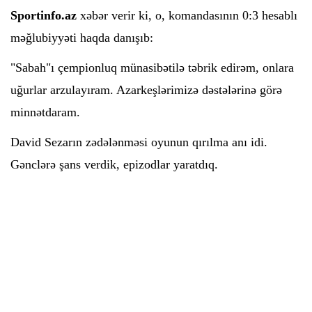
Sportinfo.az
xəbər verir ki, o, komandasının 0:3 hesablı
məğlubiyyəti haqda danışıb:
"Sabah"ı çempionluq münasibətilə təbrik edirəm, onlara
uğurlar arzulayıram. Azarkeşlərimizə dəstələrinə görə
minnətdaram.
David Sezarın zədələnməsi oyunun qırılma anı idi.
Gənclərə şans verdik, epizodlar yaratdıq.