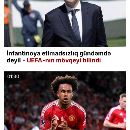
İnfantinoya etimadsızlıq gündəmdə
deyil -
UEFA-nın mövqeyi bilindi
01:30