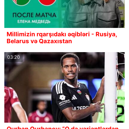
Millimizin rqarşıdakı əqibləri - Rusiya,
Belarus və Qazaxıstan
03:20
Qurban Qurbanov: “O da variantlardan