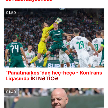
01:50
“Panatinaikos”dan heç-heçə - Konfrans
Liqasında
İKİ NƏTİCƏ
01:40