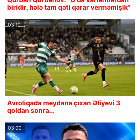
biridir, hələ tam qəti qərar verməmişik”
03:10
Avroliqada meydana çıxan Əliyevi 3
qoldan sonra...
03:00