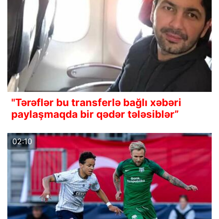
"Tərəflər bu transferlə bağlı xəbəri
paylaşmaqda bir qədər tələsiblər”
02:10