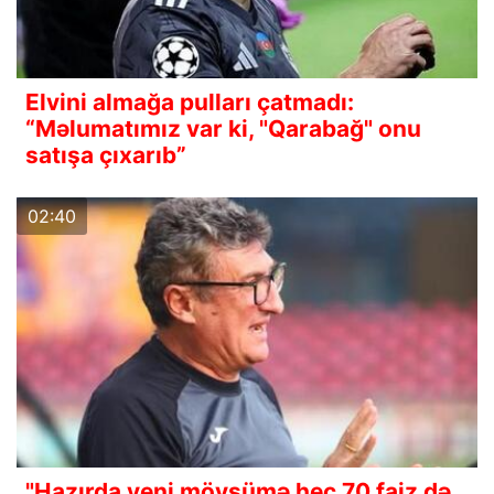
Elvini almağa pulları çatmadı:
“Məlumatımız var ki, "Qarabağ" onu
satışa çıxarıb”
02:40
"Hazırda yeni mövsümə heç 70 faiz də