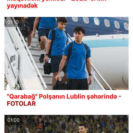
yayınadək
01:10
"Qarabağ" Polşanın Lublin şəhərində -
FOTOLAR
01:00