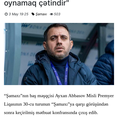
oynamaq çətindir"
3 May 19:25
Şamaxı
503
“Şamaxı”nın baş məşqçisi Ayxan Abbasov Misli Premyer
Liqasının 30-cu turunun “Şamaxı”ya qarşı görüşündən
sonra keçirilmiş mətbuat konfransında çıxış edib.