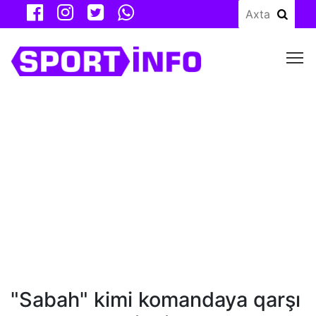
M
"Sabah" kimi komandaya qarşı