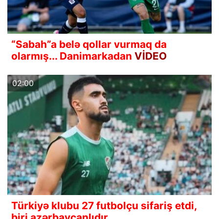
“Sabah”a belə qollar vurmaq da
olarmış... Danimarkadan
VİDEO
02:00
Türkiyə klubu 27 futbolçu sifariş etdi,
biri azərbaycanlıdır