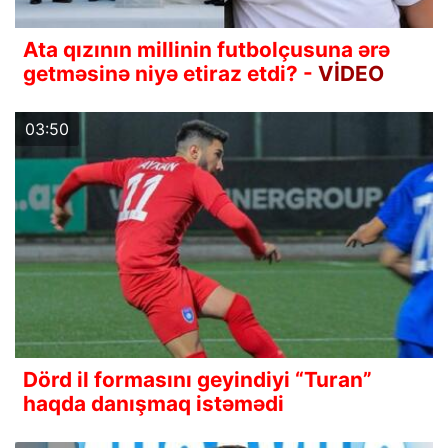
Ata qızının millinin futbolçusuna ərə
getməsinə niyə etiraz etdi? -
VİDEO
03:50
Dörd il formasını geyindiyi “Turan”
haqda danışmaq istəmədi