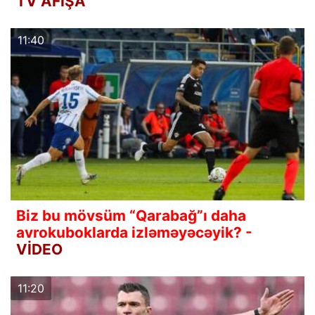
TV AFİŞA
11:40
Biz bu mövsüm “Qarabağ”ı daha
avrokuboklarda izləməyəcəyik? -
VİDEO
11:20