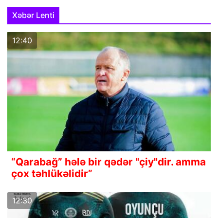
Xəbər Lenti
12:40
“Qarabağ” hələ bir qədər "çiy"dir. amma
çox təhlükəlidir”
12:30