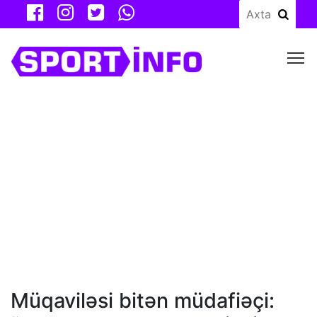
M
Müqaviləsi bitən müdafiəçi: