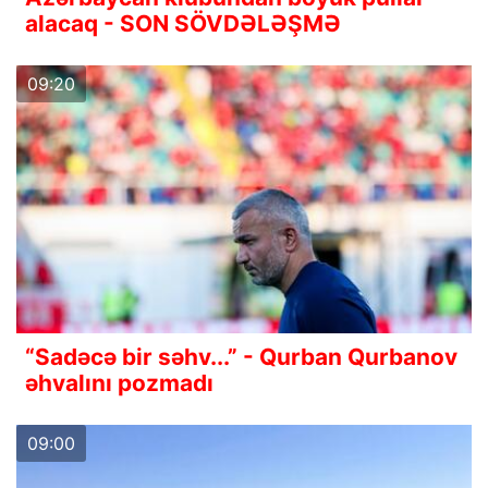
alacaq - SON SÖVDƏLƏŞMƏ
09:20
“Sadəcə bir səhv...” - Qurban Qurbanov
əhvalını pozmadı
09:00