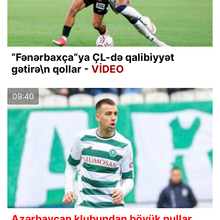
“Fənərbaxça”ya ÇL-də qalibiyyət
gətirə\n qollar -
VİDEO
09:40
Azərbaycan klubundan böyük pullar