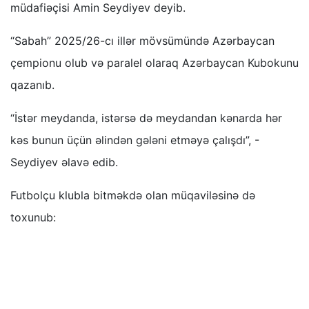
müdafiəçisi Amin Seydiyev deyib.
“Sabah” 2025/26-cı illər mövsümündə Azərbaycan
çempionu olub və paralel olaraq Azərbaycan Kubokunu
qazanıb.
“İstər meydanda, istərsə də meydandan kənarda hər
kəs bunun üçün əlindən gələni etməyə çalışdı”, -
Seydiyev əlavə edib.
Futbolçu klubla bitməkdə olan müqaviləsinə də
toxunub: