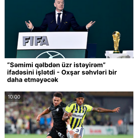
“Səmimi qəlbdən üzr istəyirəm”
ifadəsini işlətdi - Oxşar səhvləri bir
daha etməyəcək
10:00