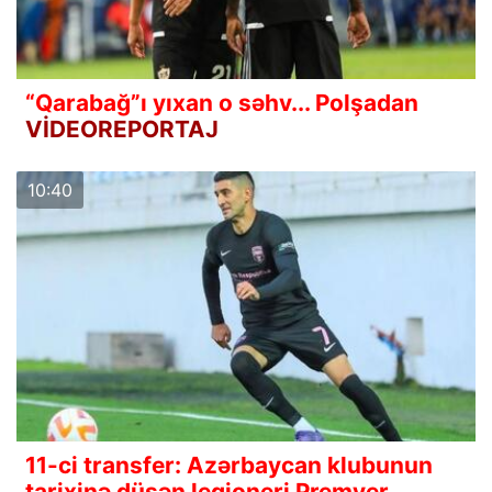
“Qarabağ”ı yıxan o səhv... Polşadan
VİDEOREPORTAJ
10:40
11-ci transfer: Azərbaycan klubunun
tarixinə düşən legioneri Premyer