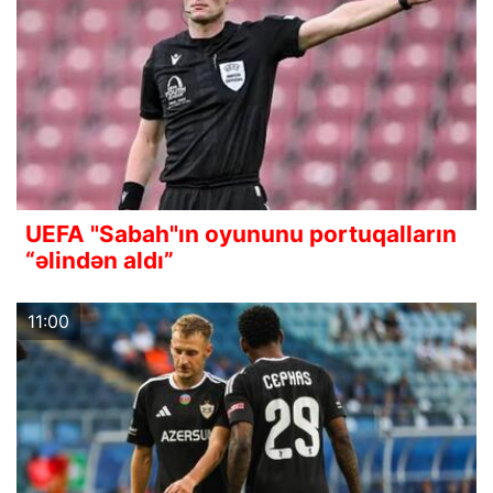
UEFA "Sabah"ın oyununu portuqalların
“əlindən aldı”
11:00