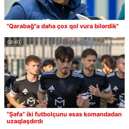
"Qarabağ"a daha çox qol vura bilərdik"
08:40
“Şəfa” iki futbolçunu əsas komandadan
uzaqlaşdırdı