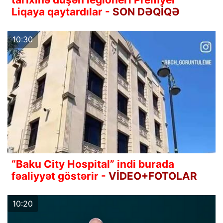
Liqaya qaytardılar -
SON DƏQİQƏ
10:30
“Baku City Hospital” indi burada
fəaliyyət göstərir -
VİDEO+FOTOLAR
10:20