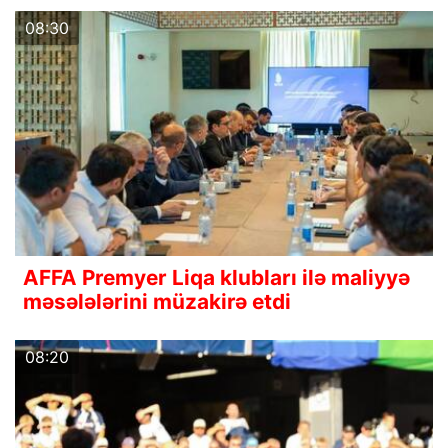
08:30
AFFA Premyer Liqa klubları ilə maliyyə
məsələlərini müzakirə etdi
08:20