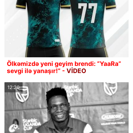
Ölkəmizdə yeni geyim brendi: “YaaRa”
sevgi ilə yanaşır!” -
VİDEO
12:20