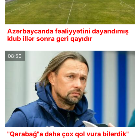
Azərbaycanda fəaliyyətini dayandımış
klub illər sonra geri qayıdır
08:50
"Qarabağ"a daha çox qol vura bilərdik"