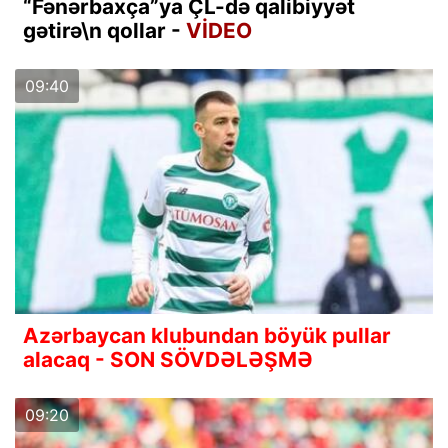
“Fənərbaxça”ya ÇL-də qalibiyyət
gətirə\n qollar -
VİDEO
09:40
Azərbaycan klubundan böyük pullar
alacaq - SON SÖVDƏLƏŞMƏ
09:20