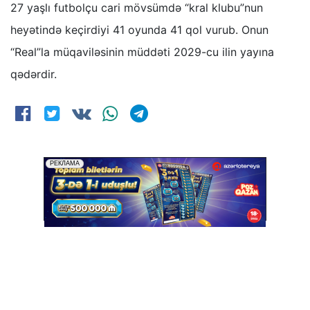
27 yaşlı futbolçu cari mövsümdə “kral klubu”nun
heyətində keçirdiyi 41 oyunda 41 qol vurub. Onun
“Real”la müqaviləsinin müddəti 2029-cu ilin yayına
qədərdir.