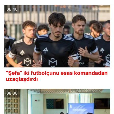
08:40
“Şəfa” iki futbolçunu əsas komandadan
uzaqlaşdırdı
08:30