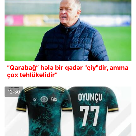
“Qarabağ” hələ bir qədər "çiy"dir, amma
çox təhlükəlidir”
12:30