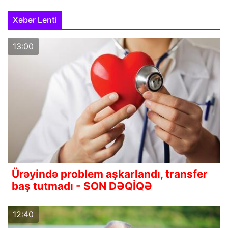
Xəbər Lenti
13:00
Ürəyində problem aşkarlandı, transfer
baş tutmadı - SON DƏQİQƏ
12:40