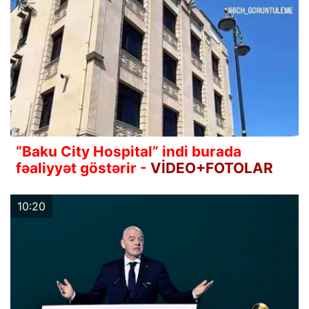
“Baku City Hospital” indi burada
fəaliyyət göstərir -
VİDEO+FOTOLAR
10:20