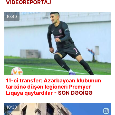
VİDEOREPORTAJ
10:40
11-ci transfer: Azərbaycan klubunun
tarixinə düşən legioneri Premyer
Liqaya qaytardılar -
SON DƏQİQƏ
10:30