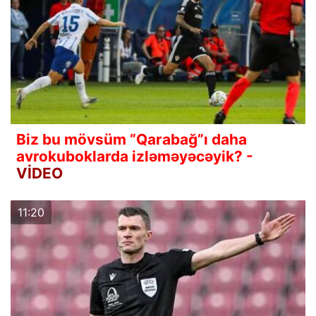
Biz bu mövsüm “Qarabağ”ı daha
avrokuboklarda izləməyəcəyik? -
VİDEO
11:20