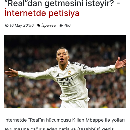
“Real”dan getməsini istəyir? -
İnternetdə petisiya
10 May 20:50
İspaniya
460
İnternetdə “Real”ın hücumçusu Kilian Mbappe ilə yolları
ayrılmasına çağırış edən petisiya (təşəbbüs) geniş