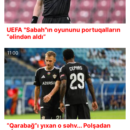
UEFA "Sabah"ın oyununu portuqalların
“əlindən aldı”
11:00
“Qarabağ”ı yıxan o səhv... Polşadan