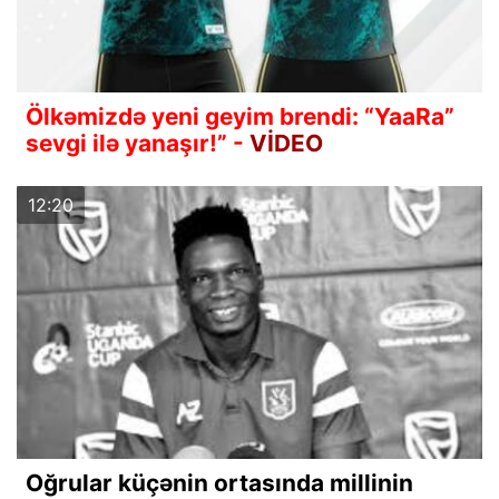
Ölkəmizdə yeni geyim brendi: “YaaRa”
sevgi ilə yanaşır!” -
VİDEO
12:20
Oğrular küçənin ortasında millinin