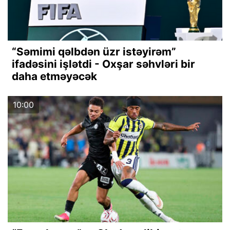
“Səmimi qəlbdən üzr istəyirəm”
ifadəsini işlətdi - Oxşar səhvləri bir
daha etməyəcək
10:00