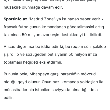
müzakirə olunmağa davam edir.
Sportinfo.az
“Madrid Zone”-yə istinadən xəbər verir ki,
fransalı futbolçunun komandadan göndərilməsini artıq
təxminən 50 milyon azarkeşin dəstəklədiyi bildirilirdi.
Ancaq digər mənbə iddia edir ki, bu rəqəm süni şəkildə
şişirdilib və sözügedən petisiyanın 50 milyon imza
toplaması həqiqəti əks etdirmir.
Bununla belə, Mbappeyə qarşı narazılığın mövcud
olduğu qeyd olunur. Onun bəzi komanda yoldaşları ilə
münasibətlərinin istənilən səviyyədə olmadığı iddia
edilir.