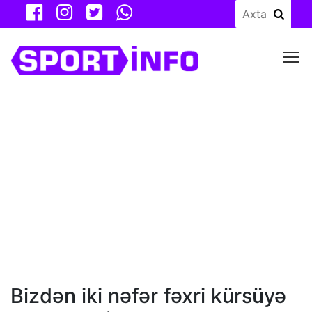
M
Bizdən iki nəfər fəxri kürsüyə