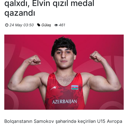
qalxdı, Elvin qızıl medal
qazandı
24 May 03:50
Güləş
461
Bolqarıstanın Samokov şəhərində keçirilən U15 Avropa