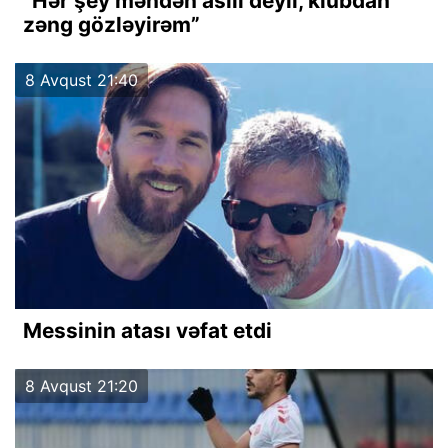
“Hər şey məndən asılı deyil, klubdan
zəng gözləyirəm”
8 Avqust 21:40
Messinin atası vəfat etdi
8 Avqust 21:20