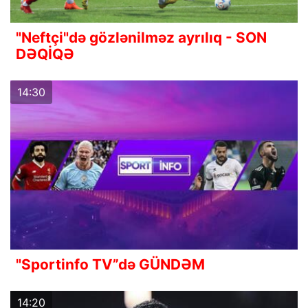
"Neftçi"də gözlənilməz ayrılıq - SON
DƏQİQƏ
14:30
"Sportinfo TV”də GÜNDƏM
14:20