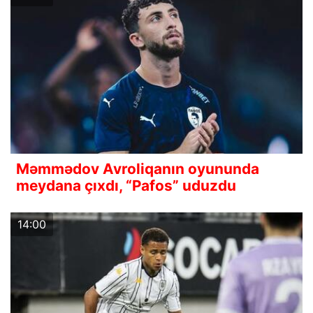
Məmmədov Avroliqanın oyununda
meydana çıxdı, “Pafos” uduzdu
14:00