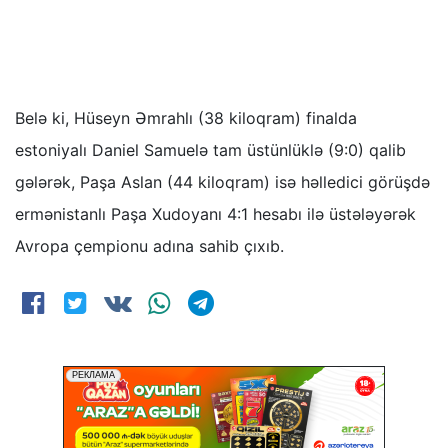
Belə ki, Hüseyn Əmrahlı (38 kiloqram) finalda
estoniyalı Daniel Samuelə tam üstünlüklə (9:0) qalib
gələrək, Paşa Aslan (44 kiloqram) isə həlledici görüşdə
ermənistanlı Paşa Xudoyanı 4:1 hesabı ilə üstələyərək
Avropa çempionu adına sahib çıxıb.