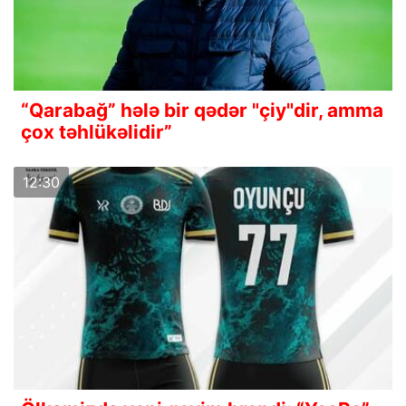
“Qarabağ” hələ bir qədər "çiy"dir, amma
çox təhlükəlidir”
12:30