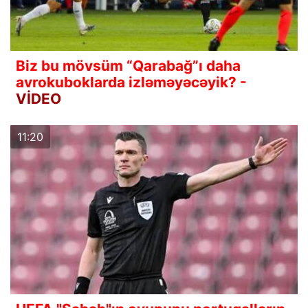
Biz bu mövsüm “Qarabağ”ı daha
avrokuboklarda izləməyəcəyik? -
VİDEO
11:20