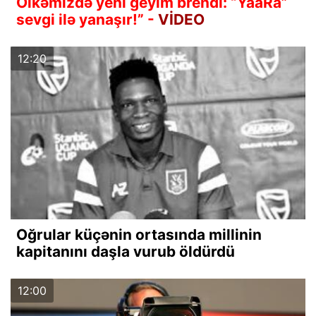
Ölkəmizdə yeni geyim brendi: “YaaRa”
sevgi ilə yanaşır!” -
VİDEO
12:20
Oğrular küçənin ortasında millinin
kapitanını daşla vurub öldürdü
12:00