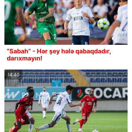
“Sabah” - Hər şey hələ qabaqdadır,
darıxmayın!
14:40