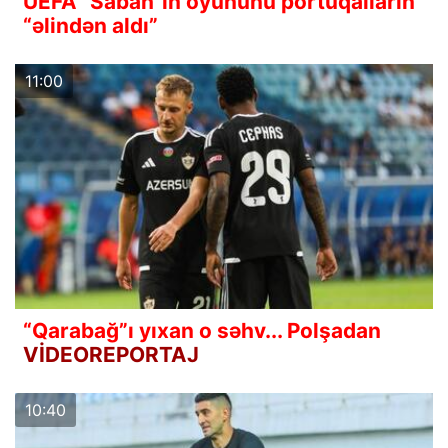
UEFA "Sabah"ın oyununu portuqalların
“əlindən aldı”
11:00
“Qarabağ”ı yıxan o səhv... Polşadan
VİDEOREPORTAJ
10:40