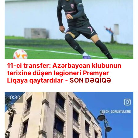
11-ci transfer: Azərbaycan klubunun
tarixinə düşən legioneri Premyer
Liqaya qaytardılar -
SON DƏQİQƏ
10:30