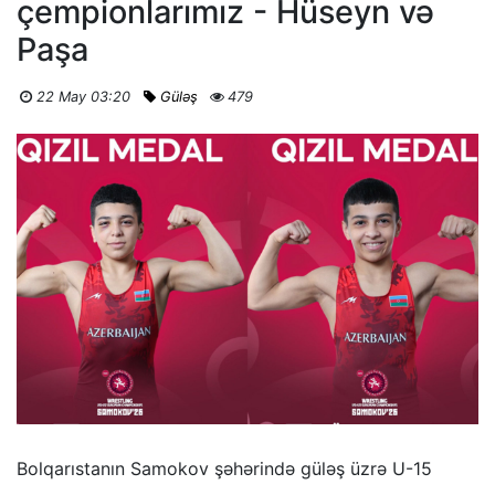
çempionlarımız - Hüseyn və
Paşa
22 May 03:20
Güləş
479
Bolqarıstanın Samokov şəhərində güləş üzrə U-15