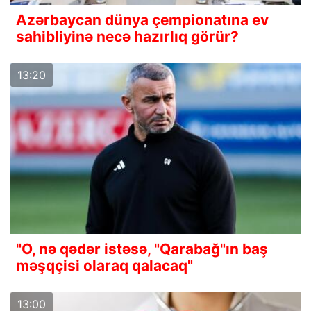
Azərbaycan dünya çempionatına ev
sahibliyinə necə hazırlıq görür?
13:20
"O, nə qədər istəsə, "Qarabağ"ın baş
məşqçisi olaraq qalacaq"
13:00