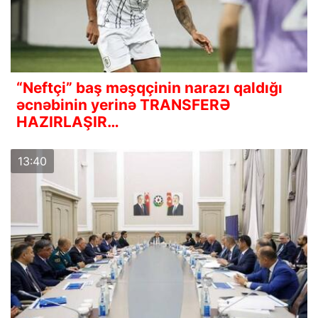
“Neftçi” baş məşqçinin narazı qaldığı
əcnəbinin yerinə TRANSFERƏ
HAZIRLAŞIR…
13:40