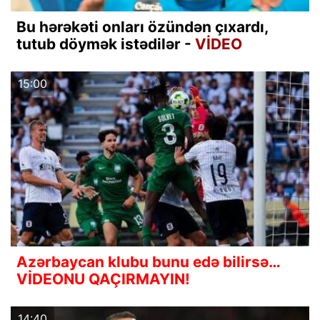
Bu hərəkəti onları özündən çıxardı,
tutub döymək istədilər -
VİDEO
15:00
Azərbaycan klubu bunu edə bilirsə…
VİDEONU QAÇIRMAYIN!
14:40