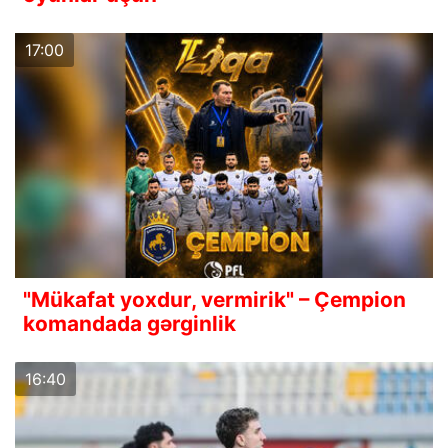
17:00
"Mükafat yoxdur, vermirik" – Çempion
komandada gərginlik
16:40