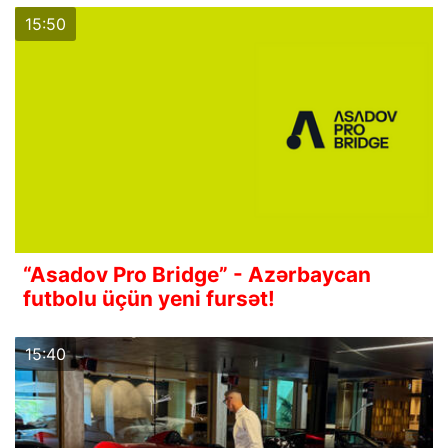
15:50
“Asadov Pro Bridge” - Azərbaycan
futbolu üçün yeni fursət!
15:40