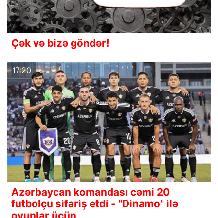
Çək və bizə göndər!
17:20
Azərbaycan komandası cəmi 20
futbolçu sifariş etdi - "Dinamo" ilə
oyunlar üçün