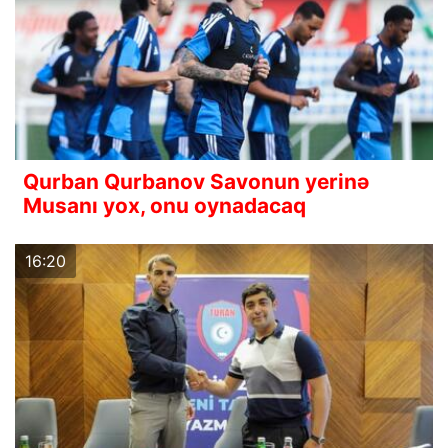
Qurban Qurbanov Savonun yerinə
Musanı yox, onu oynadacaq
16:20