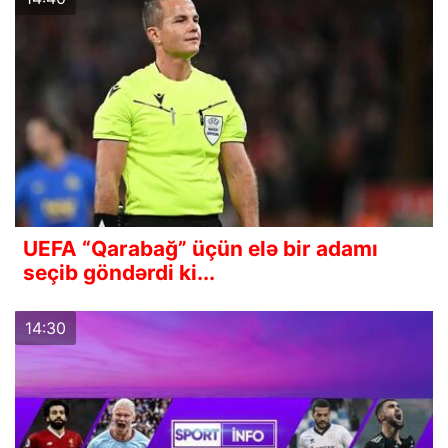
UEFA “Qarabağ” üçün elə bir adamı
seçib göndərdi ki...
14:30