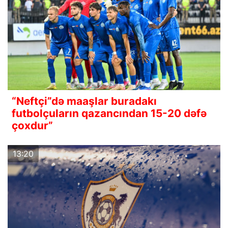
“Neftçi”də maaşlar buradakı
futbolçuların qazancından 15-20 dəfə
çoxdur”
13:20