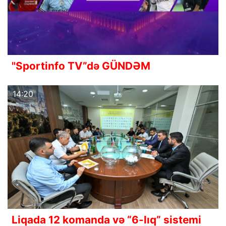
"Sportinfo TV”də GÜNDƏM
14:20
Liqada 12 komanda və “6-lıq” sistemi