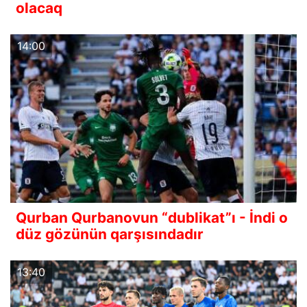
olacaq
14:00
Qurban Qurbanovun “dublikat”ı - İndi o
düz gözünün qarşısındadır
13:40