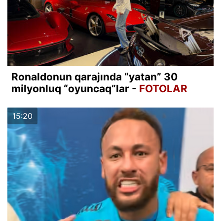
Ronaldonun qarajında “yatan” 30
milyonluq “oyuncaq”lar -
FOTOLAR
15:20