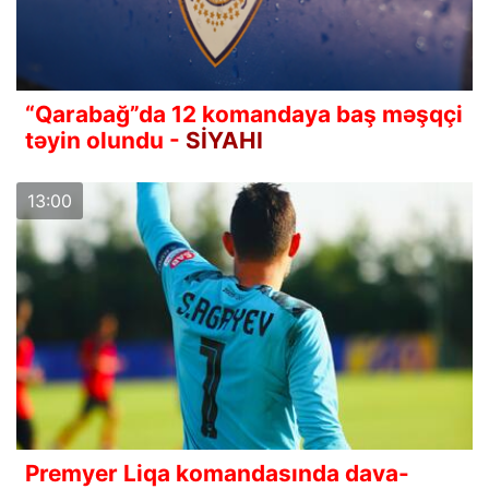
“Qarabağ”da 12 komandaya baş məşqçi
təyin olundu -
SİYAHI
13:00
Premyer Liqa komandasında dava-