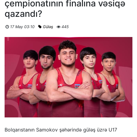
çempionatının finalına vəsiqə
qazandı?
17 May 03:10
Güləş
445
Bolqarıstanın Samokov şəhərində güləş üzrə U17