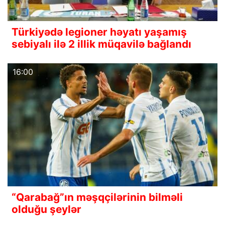
Türkiyədə legioner həyatı yaşamış
sebiyalı ilə 2 illik müqavilə bağlandı
16:00
“Qarabağ”ın məşqçilərinin bilməli
olduğu şeylər