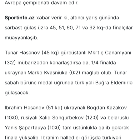
Avropa çempionatı davam edir.
Sportinfo.az
xəbər verir ki, altıncı yarış günündə
sərbəst güləş üzrə 45, 51, 60, 71 və 92 kq-da finalçılar
müəyyənləşib.
Tunar Həsənov (45 kq) gürcüstanlı Mkrtiç Canamyanı
(3:2) mübarizədən kənarlaşdırsa da, 1/4 finalda
ukraynalı Marko Kvasniuka (0:2) məğlub olub. Tunar
sabah bürünc medal uğrunda türkiyəli Buğra Eldemirlə
güləşəcək.
İbrahim Həsənov (51 kq) ukraynalı Boqdan Kazakov
(10:0), rusiyalı Xalid Sonqurbekov (12:0) və belaruslu
Yanis Şapartauya (10:0) tam üstünlüklə qalib gələrək
finala yüksəlib. İbrahim həlledici görüşdə türkiyəli