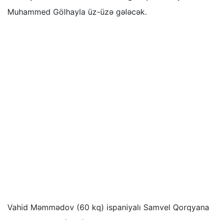
Muhammed Gölhayla üz-üzə gələcək.
Vahid Məmmədov (60 kq) ispaniyalı Samvel Qorqyana