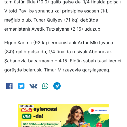
tam üstünlüklə (10:0) qalib gəlsə də, 1/4 finalda polşalı
Vitold Pavlikə sonuncu xal prinsipinə əsasən (1:1)
məğlub olub. Tunar Quliyev (71 kq) debütdə
ermənistanlı Avetik Tutxalyana (2:15) uduzub.
Elgün Kərimli (92 kq) ermənistanlı Artur Mkrtçyana
(8:0) qalib gəlsə də, 1/4 finalda rusiyalı Abdurazak
Şabanovla bacarmayıb – 4:15. Elgün sabah təsəlliverici
görüşdə belaruslu Timur Mirzəyevlə qarşılaşacaq.