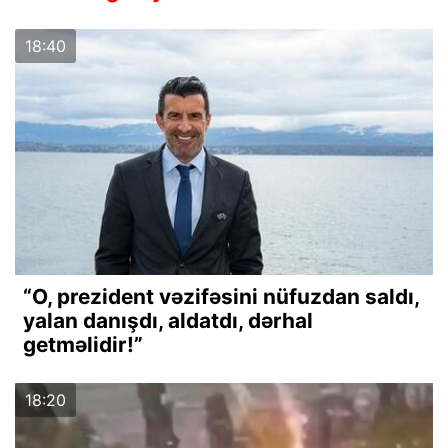
18:40
“O, prezident vəzifəsini nüfuzdan saldı,
yalan danışdı, aldatdı, dərhal
getməlidir!”
18:20