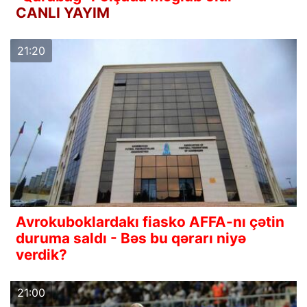
CANLI YAYIM
21:20
Avrokuboklardakı fiasko AFFA-nı çətin
duruma saldı - Bəs bu qərarı niyə
verdik?
21:00