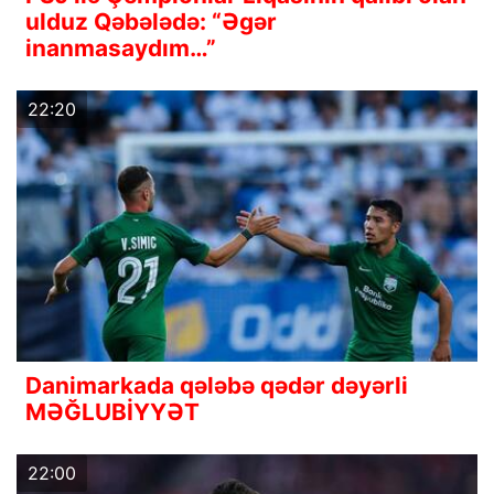
ulduz Qəbələdə: “Əgər
inanmasaydım…”
22:20
Danimarkada qələbə qədər dəyərli
MƏĞLUBİYYƏT
22:00