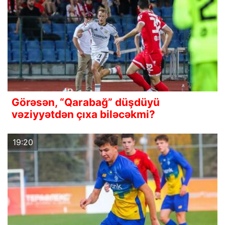
Görəsən, “Qarabağ” düşdüyü
vəziyyətdən çıxa biləcəkmi?
19:20