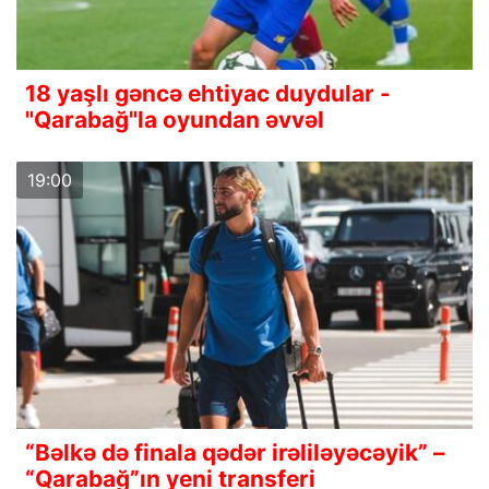
18 yaşlı gəncə ehtiyac duydular -
"Qarabağ"la oyundan əvvəl
19:00
“Bəlkə də finala qədər irəliləyəcəyik” –
“Qarabağ”ın yeni transferi