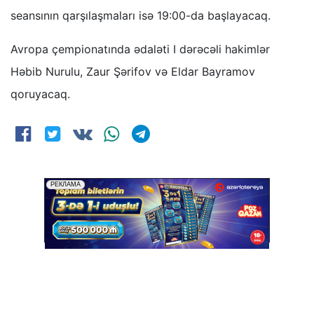
seansının qarşılaşmaları isə 19:00-da başlayacaq.
Avropa çempionatında ədaləti I dərəcəli hakimlər
Həbib Nurulu, Zaur Şərifov və Eldar Bayramov
qoruyacaq.