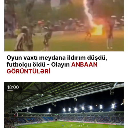
Oyun vaxtı meydana ildırım düşdü,
futbolçu öldü - Olayın
ANBAAN
GÖRÜNTÜLƏRİ
18:00