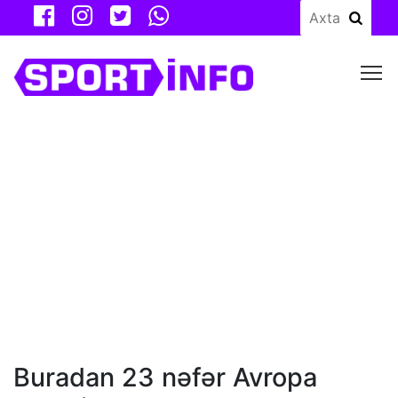
M
Buradan 23 nəfər Avropa