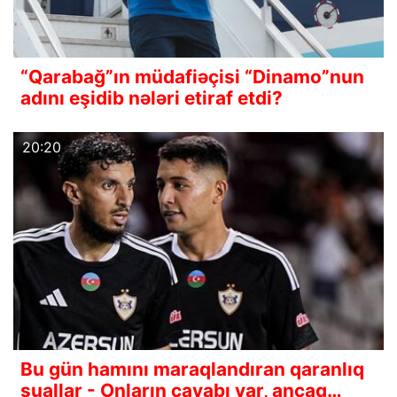
“Qarabağ”ın müdafiəçisi “Dinamo”nun
adını eşidib nələri etiraf etdi?
20:20
Bu gün hamını maraqlandıran qaranlıq
suallar - Onların cavabı var, ancaq…