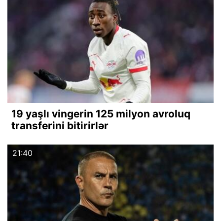
19 yaşlı vingerin 125 milyon avroluq
transferini bitirirlər
21:40