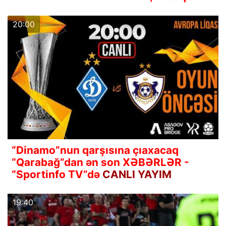
20:00
“Dinamo”nun qarşısına çıaxacaq
“Qarabağ”dan ən son XƏBƏRLƏR -
“Sportinfo TV”də
CANLI YAYIM
19:40