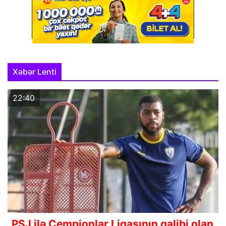
Xəbər Lenti
22:40
PSJ ilə Çempionlar Liqasının qalibi olan