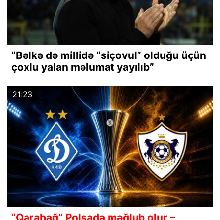
“Bəlkə də millidə “siçovul” olduğu üçün
çoxlu yalan məlumat yayılıb”
21:23
“Qarabağ” Polşada məğlub olur –