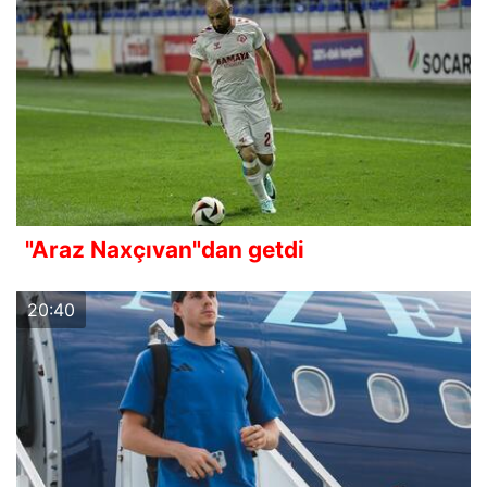
"Araz Naxçıvan"dan getdi
20:40