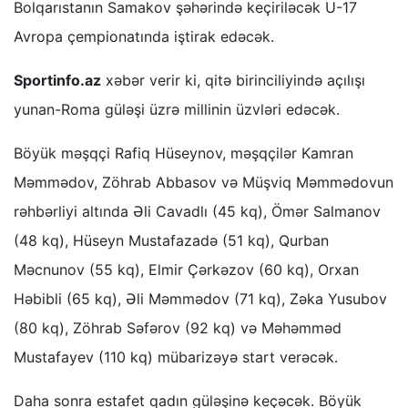
Bolqarıstanın Samakov şəhərində keçiriləcək U-17
Avropa çempionatında iştirak edəcək.
Sportinfo.az
xəbər verir ki, qitə birinciliyində açılışı
yunan-Roma güləşi üzrə millinin üzvləri edəcək.
Böyük məşqçi Rafiq Hüseynov, məşqçilər Kamran
Məmmədov, Zöhrab Abbasov və Müşviq Məmmədovun
rəhbərliyi altında Əli Cavadlı (45 kq), Ömər Salmanov
(48 kq), Hüseyn Mustafazadə (51 kq), Qurban
Məcnunov (55 kq), Elmir Çərkəzov (60 kq), Orxan
Həbibli (65 kq), Əli Məmmədov (71 kq), Zəka Yusubov
(80 kq), Zöhrab Səfərov (92 kq) və Məhəmməd
Mustafayev (110 kq) mübarizəyə start verəcək.
Daha sonra estafet qadın güləşinə keçəcək. Böyük