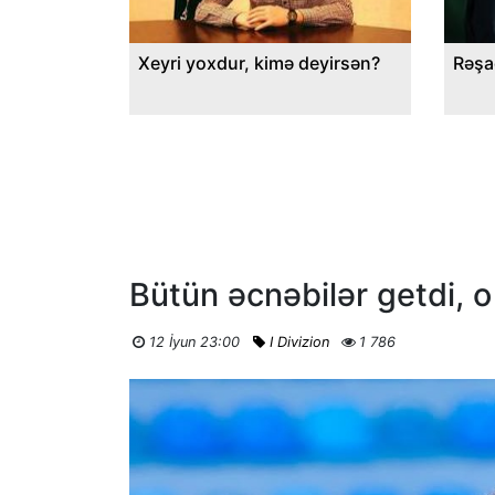
Xeyri yoxdur, kimə deyirsən?
Rəşa
Bütün əcnəbilər getdi, o
12 İyun 23:00
I Divizion
1 786