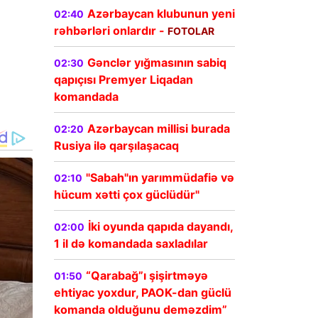
Azərbaycan klubunun yeni
02:40
rəhbərləri onlardır -
FOTOLAR
Gənclər yığmasının sabiq
02:30
qapıçısı Premyer Liqadan
komandada
Azərbaycan millisi burada
02:20
Rusiya ilə qarşılaşacaq
"Sabah"ın yarımmüdafiə və
02:10
hücum xətti çox güclüdür"
İki oyunda qapıda dayandı,
02:00
1 il də komandada saxladılar
“Qarabağ”ı şişirtməyə
01:50
ehtiyac yoxdur, PAOK-dan güclü
komanda olduğunu deməzdim”