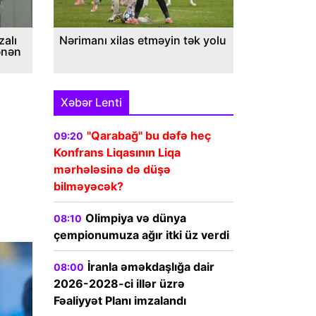
alı
Nərimanı xilas etməyin tək yolu
ənən
Xəbər Lenti
"Qarabağ" bu dəfə heç
09:20
Konfrans Liqasının Liqa
mərhələsinə də düşə
bilməyəcək?
Olimpiya və dünya
08:10
çempionumuza ağır itki üz verdi
İranla əməkdaşlığa dair
08:00
2026-2028-ci illər üzrə
Fəaliyyət Planı imzalandı