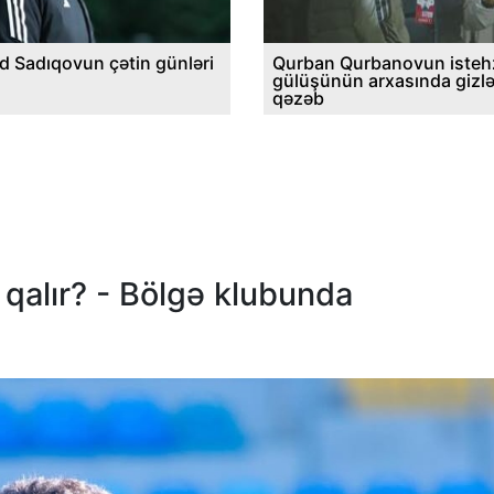
d Sadıqovun çətin günləri
Qurban Qurbanovun istehz
gülüşünün arxasında gizl
qəzəb
 qalır? - Bölgə klubunda