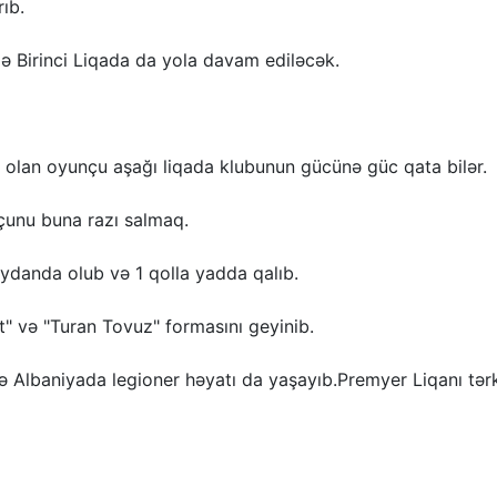
rıb.
ə Birinci Liqada da yola davam ediləcək.
i olan oyunçu aşağı liqada klubunun gücünə güc qata bilər.
olçunu buna razı salmaq.
anda olub və 1 qolla yadda qalıb.
" və "Turan Tovuz" formasını geyinib.
ə Albaniyada legioner həyatı da yaşayıb.Premyer Liqanı tər