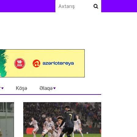
r
Köşə
Əlaqə