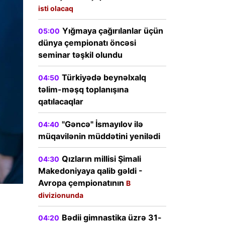
isti olacaq
Yığmaya çağırılanlar üçün
05:00
dünya çempionatı öncəsi
seminar təşkil olundu
Türkiyədə beynəlxalq
04:50
təlim-məşq toplanışına
qatılacaqlar
"Gəncə" İsmayılov ilə
04:40
müqavilənin müddətini yenilədi
Qızların millisi Şimali
04:30
Makedoniyaya qalib gəldi -
Avropa çempionatının
B
divizionunda
Bədii gimnastika üzrə 31-
04:20