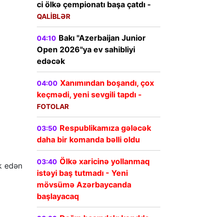
ci ölkə çempionatı başa çatdı -
QALİBLƏR
Bakı "Azerbaijan Junior
04:10
Open 2026"ya ev sahibliyi
edəcək
Xanımından boşandı, çox
04:00
keçmədi, yeni sevgili tapdı -
FOTOLAR
Respublikamıza gələcək
03:50
daha bir komanda bəlli oldu
Ölkə xaricinə yollanmaq
03:40
k edən
istəyi baş tutmadı - Yeni
mövsümə Azərbaycanda
başlayacaq