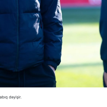
bıq dəyişir.