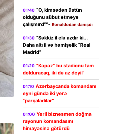
“O, kimsədən üstün
01:40
olduğunu sübut etməyə
çalışmırd””-
Ronaldodan danışdı
“Səkkiz il elə azdır ki...
01:30
Daha altı il və həmişəlik “Real
Madrid”
“Kəpəz” bu stadionu tam
01:20
dolduracaq, iki də az deyil"
Azərbaycanda komandanı
01:10
eyni gündə iki yerə
“parçaladılar”
Yerli biznesmen doğma
01:00
rayonun komandasını
himayəsinə götürdü