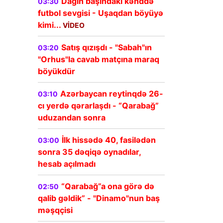
Dağın başındakı kənddə
03:30
futbol sevgisi - Uşaqdan böyüyə
kimi...
VİDEO
Satış qızışdı - "Sabah"ın
03:20
"Orhus"la cavab matçına maraq
böyükdür
Azərbaycan reytinqdə 26-
03:10
cı yerdə qərarlaşdı - “Qarabağ”
uduzandan sonra
İlk hissədə 40, fasilədən
03:00
sonra 35 dəqiqə oynadılar,
hesab açılmadı
“Qarabağ”a ona görə də
02:50
qalib gəldik” - "Dinamo"nun baş
məşqçisi