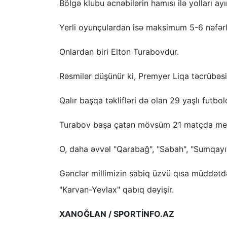
Bölgə klubu əcnəbilərin hamısı ilə yolları ayı
Yerli oyunçulardan isə maksimum 5-6 nəfərl
Onlardan biri Elton Turabovdur.
Rəsmilər düşünür ki, Premyer Liqa təcrübəs
Qalır başqa təklifləri də olan 29 yaşlı futb
Turabov başa çatan mövsüm 21 matçda meyd
O, daha əvvəl "Qarabağ", "Sabah", "Sumqayıt
Gənclər millimizin sabiq üzvü qısa müddətd
"Karvan-Yevlax" qabıq dəyişir.
XANOĞLAN / SPORTİNFO.AZ