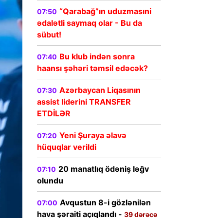
“Qarabağ”ın uduzmasıni
07:50
ədalətli saymaq olar - Bu da
sübut!
Bu klub indən sonra
07:40
haansı şəhəri təmsil edəcək?
Azərbaycan Liqasının
07:30
assist liderini TRANSFER
ETDİLƏR
Yeni Şuraya əlavə
07:20
hüquqlar verildi
20 manatlıq ödəniş ləğv
07:10
olundu
Avqustun 8-i gözlənilən
07:00
hava şəraiti açıqlandı -
39 dərəcə