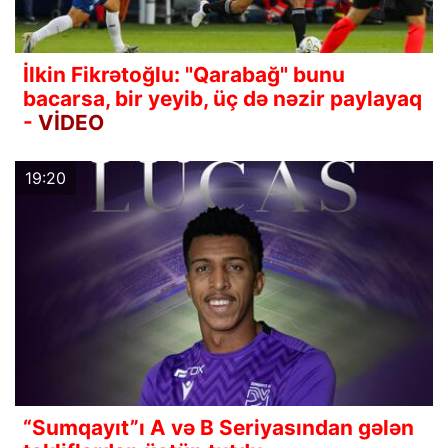
İlkin Fikrətoğlu: "Qarabağ" bunu
bacarsa, bir yeyib, üç də nəzir paylayaq
-
VİDEO
19:20
“Sumqayıt”ı A və B Seriyasından gələn