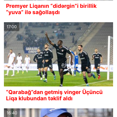
Premyer Liqanın “didərgin”i birillik
“yuva” ilə sağollaşdı
17:00
“Qarabağ”dan getmiş vinger Üçüncü
Liqa klubundan təklif aldı
16:40