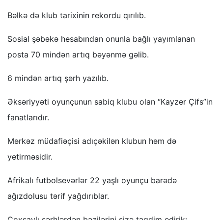
Bəlkə də klub tarixinin rekordu qırılıb.
Sosial şəbəkə hesabından onunla bağlı yayımlanan
posta 70 mindən artıq bəyənmə gəlib.
6 mindən artıq şərh yazılıb.
Əksəriyyəti oyunçunun sabiq klubu olan “Kayzer Çifs”in
fanatlarıdır.
Mərkəz müdafiəçisi adıçəkilən klubun həm də
yetirməsidir.
Afrikalı futbolsevərlər 22 yaşlı oyunçu barədə
ağızdolusu tərif yağdırıblar.
Çoxsaylı şərhlərdən bəzilərini sizə təqdim edirik: