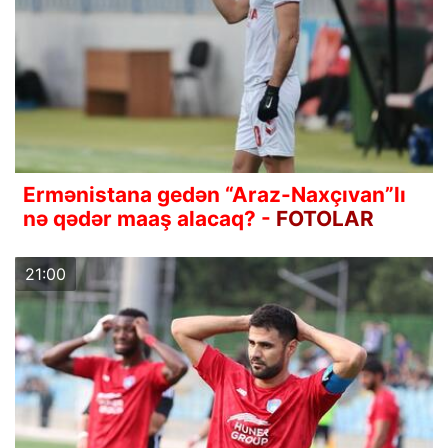
Ermənistana gedən “Araz-Naxçıvan”lı
nə qədər maaş alacaq? -
FOTOLAR
21:00