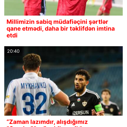
Millimizin sabiq müdafiəçini şərtlər
qane etmədi, daha bir təklifdən imtina
etdi
20:40
“Zaman lazımdır, alışdığımız