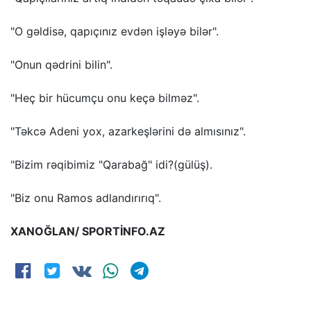
"O gəldisə, qapıçınız evdən işləyə bilər".
"Onun qədrini bilin".
"Heç bir hücumçu onu keçə bilməz".
"Təkcə Adeni yox, azarkeşlərini də almısınız".
"Bizim rəqibimiz "Qarabağ" idi?(gülüş).
"Biz onu Ramos adlandırırıq".
XANOĞLAN/ SPORTİNFO.AZ