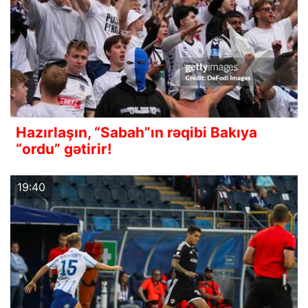
Hazırlaşın, “Sabah”ın rəqibi Bakıya
“ordu” gətirir!
19:40