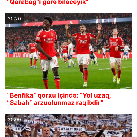
“Qarabağ”ı görə biləcəyik"
20:20
“Benfika” qorxu içində: “Yol uzaq,
”Sabah” arzuolunmaz rəqibdir”
20:00