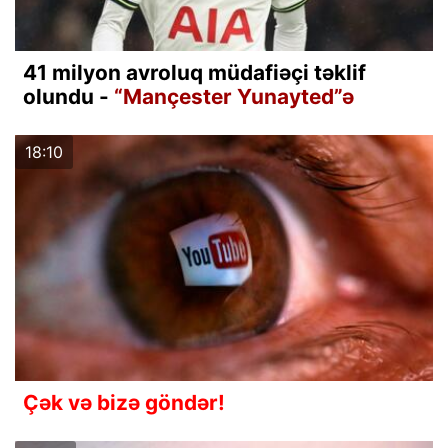
41 milyon avroluq müdafiəçi təklif
olundu -
“Mançester Yunayted”ə
18:10
Çək və bizə göndər!