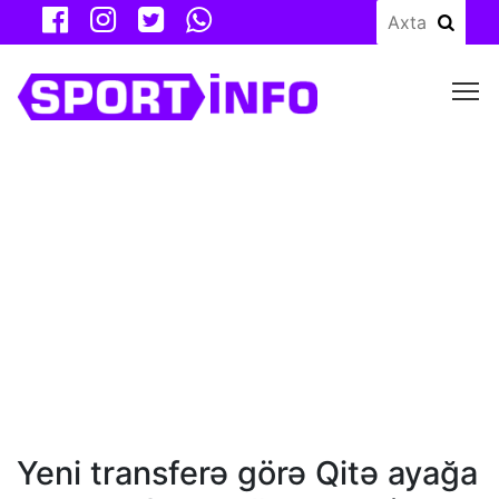
M
Yeni transferə görə Qitə ayağa