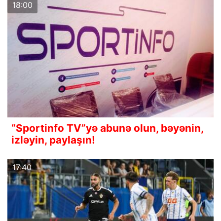
18:00
“Sportinfo TV”yə abunə olun, bəyənin,
izləyin, paylaşın!
17:40