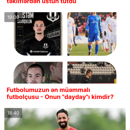
təkliflərdən üstün tutdu
19:00
Futbolumuzun ən müəmmalı
futbolçusu - Onun "dayday"ı kimdir?
18:40