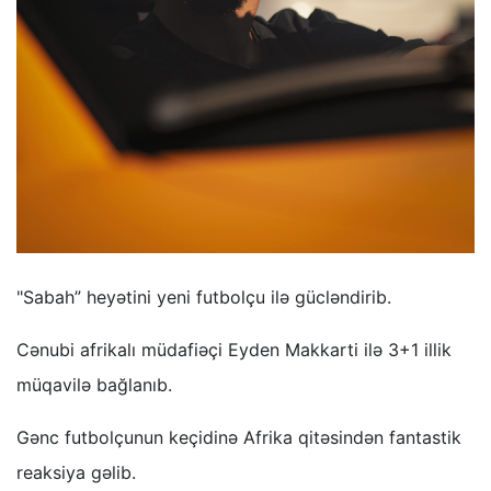
"Sabah” heyətini yeni futbolçu ilə gücləndirib.
Cənubi afrikalı müdafiəçi Eyden Makkarti ilə 3+1 illik
müqavilə bağlanıb.
Gənc futbolçunun keçidinə Afrika qitəsindən fantastik
reaksiya gəlib.