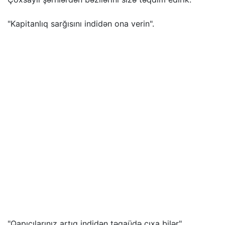
"Kapitanlıq sarğısını indidən ona verin".
"Qapıçılarınız artıq indidən təqaüdə çıxa bilər".