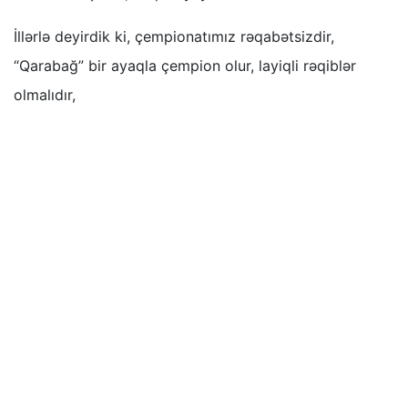
İllərlə deyirdik ki, çempionatımız rəqabətsizdir,
“Qarabağ” bir ayaqla çempion olur, layiqli rəqiblər
olmalıdır,