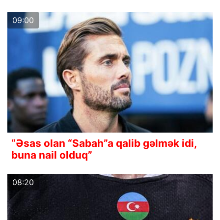
09:00
“Əsas olan “Sabah”a qalib gəlmək idi,
buna nail olduq”
08:20