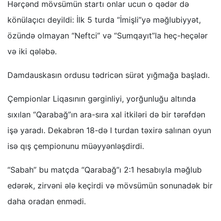
Hərçənd mövsümün startı onlar ucun o qədər də
könülaçıcı deyildi: İlk 5 turda “İmişli”yə məğlubiyyət,
özündə olmayan “Neftci” və “Sumqayıt”la heç-heçələr
və iki qələbə.
Damdauskasın ordusu tədricən sürət yığmağa başladı.
Çempionlar Liqasının gərginliyi, yorğunluğu altında
sıxılan “Qarabağ”ın ara-sıra xal itkiləri də bir tərəfdən
işə yaradı. Dekabrən 18-də I turdan təxirə salınan oyun
isə qış çempionunu müəyyənləşdirdi.
“Sabah” bu matçda “Qarabağ”ı 2:1 hesabıyla məğlub
edərək, zirvəni ələ keçirdi və mövsümün sonunadək bir
daha oradan enmədi.