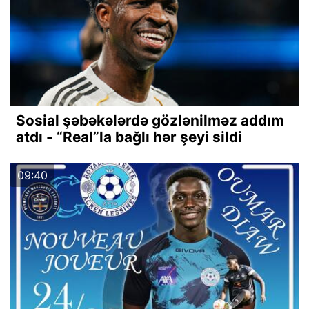
Sosial şəbəkələrdə gözlənilməz addım
atdı - “Real”la bağlı hər şeyi sildi
09:40