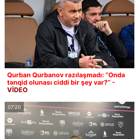
Qurban Qurbanov razılaşmadı: “Onda
tənqid olunası ciddi bir şey var?” -
VİDEO
07:20