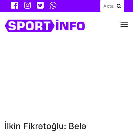
M
İlkin Fikrətoğlu: Belə