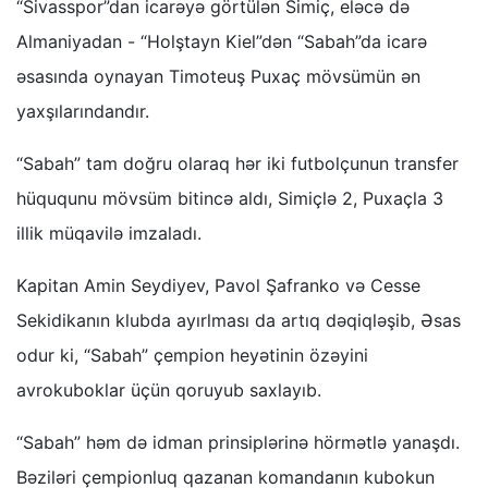
“Sivasspor”dan icarəyə görtülən Simiç, eləcə də
Almaniyadan - “Holştayn Kiel”dən “Sabah”da icarə
əsasında oynayan Timoteuş Puxaç mövsümün ən
yaxşılarındandır.
“Sabah” tam doğru olaraq hər iki futbolçunun transfer
hüququnu mövsüm bitincə aldı, Simiçlə 2, Puxaçla 3
illik müqavilə imzaladı.
Kapitan Amin Seydiyev, Pavol Şafranko və Cesse
Sekidikanın klubda ayırlması da artıq dəqiqləşib, Əsas
odur ki, “Sabah” çempion heyətinin özəyini
avrokuboklar üçün qoruyub saxlayıb.
“Sabah” həm də idman prinsiplərinə hörmətlə yanaşdı.
Bəziləri çempionluq qazanan komandanın kubokun