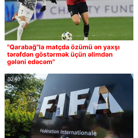
"Qarabağ"la matçda özümü ən yaxşı
tərəfdən göstərmək üçün əlimdən
gələni edəcəm"
10:40