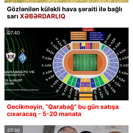
Gözlənilən küləkli hava şəraiti ilə bağlı
sarı
XƏBƏRDARLIQ
07:40
Gecikməyin, “Qarabağ” bu gün satışa
cıxaracaq - 5-20 manata
07:30