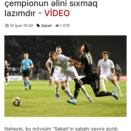
çempionun əlini sıxmaq
lazımdır -
VİDEO
10 İyun 15:00
Sabah
1 076
Nəhayət, bu mövsüm “Sabah”ın sabahı xeyirə açıldı.