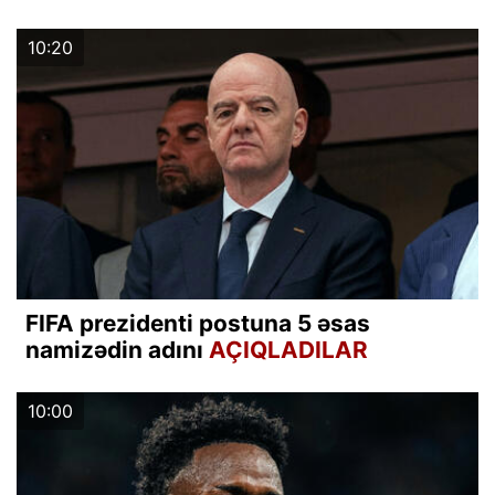
10:20
FIFA prezidenti postuna 5 əsas
namizədin adını
AÇIQLADILAR
10:00