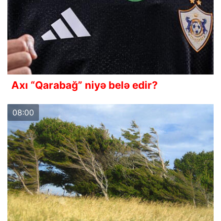
Axı “Qarabağ” niyə belə edir?
08:00