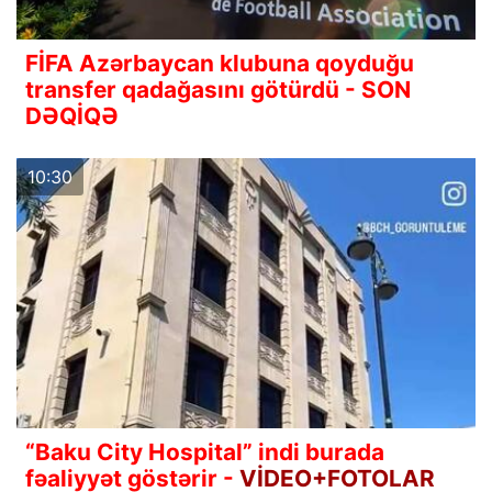
FİFA Azərbaycan klubuna qoyduğu
transfer qadağasını götürdü - SON
DƏQİQƏ
10:30
“Baku City Hospital” indi burada
fəaliyyət göstərir -
VİDEO+FOTOLAR