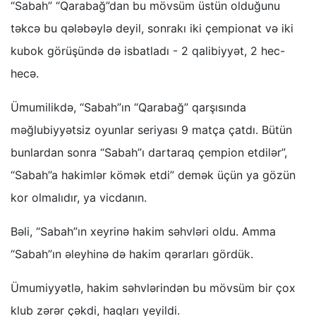
“Sabah” “Qarabağ”dan bu mövsüm üstün olduğunu
təkcə bu qələbəylə deyil, sonrakı iki çempionat və iki
kubok görüşündə də isbatladı - 2 qalibiyyət, 2 hec-
hecə.
Ümumilikdə, “Sabah”ın “Qarabağ” qarşısında
məğlubiyyətsiz oyunlar seriyası 9 matça çatdı. Bütün
bunlardan sonra “Sabah”ı dartaraq çempion etdilər”,
“Sabah”a hakimlər kömək etdi” demək üçün ya gözün
kor olmalıdır, ya vicdanın.
Bəli, “Sabah”ın xeyrinə hakim səhvləri oldu. Amma
“Sabah”ın əleyhinə də hakim qərarları gördük.
Ümumiyyətlə, hakim səhvlərindən bu mövsüm bir çox
klub zərər çəkdi, haqları yeyildi.