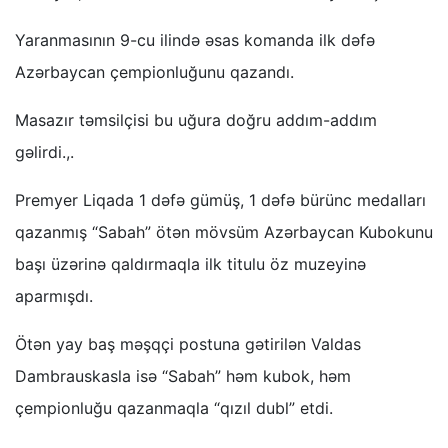
Yaranmasının 9-cu ilində əsas komanda ilk dəfə
Azərbaycan çempionluğunu qazandı.
Masazır təmsilçisi bu uğura doğru addım-addım
gəlirdi.,.
Premyer Liqada 1 dəfə gümüş, 1 dəfə bürünc medalları
qazanmış “Sabah” ötən mövsüm Azərbaycan Kubokunu
başı üzərinə qaldırmaqla ilk titulu öz muzeyinə
aparmışdı.
Ötən yay baş məşqçi postuna gətirilən Valdas
Dambrauskasla isə “Sabah” həm kubok, həm
çempionluğu qazanmaqla “qızıl dubl” etdi.