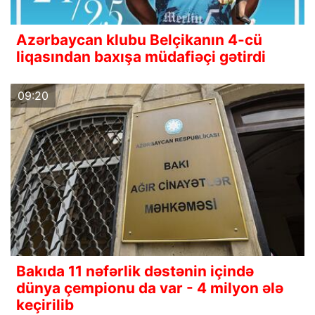
Azərbaycan klubu Belçikanın 4-cü
liqasından baxışa müdafiəçi gətirdi
09:20
Bakıda 11 nəfərlik dəstənin içində
dünya çempionu da var - 4 milyon ələ
keçirilib