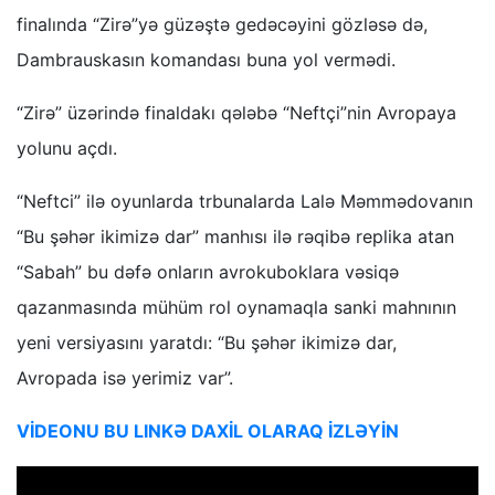
finalında “Zirə”yə güzəştə gedəcəyini gözləsə də,
Dambrauskasın komandası buna yol vermədi.
“Zirə” üzərində finaldakı qələbə “Neftçi”nin Avropaya
yolunu açdı.
“Neftci” ilə oyunlarda trbunalarda Lalə Məmmədovanın
“Bu şəhər ikimizə dar” manhısı ilə rəqibə replika atan
“Sabah” bu dəfə onların avrokuboklara vəsiqə
qazanmasında mühüm rol oynamaqla sanki mahnının
yeni versiyasını yaratdı: “Bu şəhər ikimizə dar,
Avropada isə yerimiz var”.
VİDEONU BU LINKƏ DAXİL OLARAQ İZLƏYİN