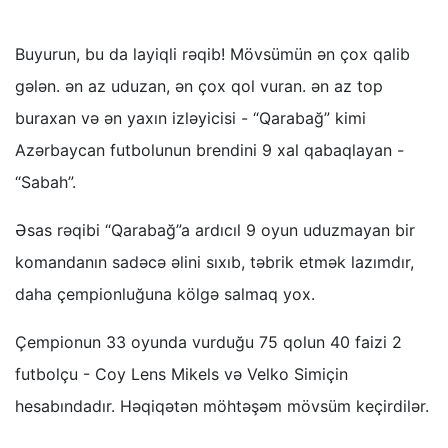
Buyurun, bu da layiqli rəqib! Mövsümün ən çox qalib
gələn. ən az uduzan, ən çox qol vuran. ən az top
buraxan və ən yaxın izləyicisi - “Qarabağ” kimi
Azərbaycan futbolunun brendini 9 xal qabaqlayan -
“Sabah”.
Əsas rəqibi “Qarabağ”a ardıcıl 9 oyun uduzmayan bir
komandanın sadəcə əlini sıxıb, təbrik etmək lazımdır,
daha çempionluğuna kölgə salmaq yox.
Çempionun 33 oyunda vurduğu 75 qolun 40 faizi 2
futbolçu - Coy Lens Mikels və Velko Simiçin
hesabındadır. Həqiqətən möhtəşəm mövsüm keçirdilər.