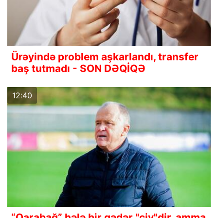
Ürəyində problem aşkarlandı, transfer
baş tutmadı - SON DƏQİQƏ
12:40
“Qarabağ” hələ bir qədər "çiy"dir, amma