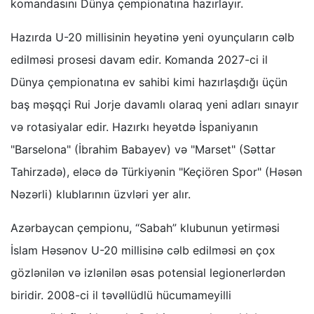
komandasını Dünya çempionatına hazırlayır.
Hazırda U-20 millisinin heyətinə yeni oyunçuların cəlb
edilməsi prosesi davam edir. Komanda 2027-ci il
Dünya çempionatına ev sahibi kimi hazırlaşdığı üçün
baş məşqçi Rui Jorje davamlı olaraq yeni adları sınayır
və rotasiyalar edir. Hazırkı heyətdə İspaniyanın
"Barselona" (İbrahim Babayev) və "Marset" (Səttar
Tahirzadə), eləcə də Türkiyənin "Keçiören Spor" (Həsən
Nəzərli) klublarının üzvləri yer alır.
Azərbaycan çempionu, “Sabah” klubunun yetirməsi
İslam Həsənov U-20 millisinə cəlb edilməsi ən çox
gözlənilən və izlənilən əsas potensial legionerlərdən
biridir. 2008-ci il təvəllüdlü hücumameyilli