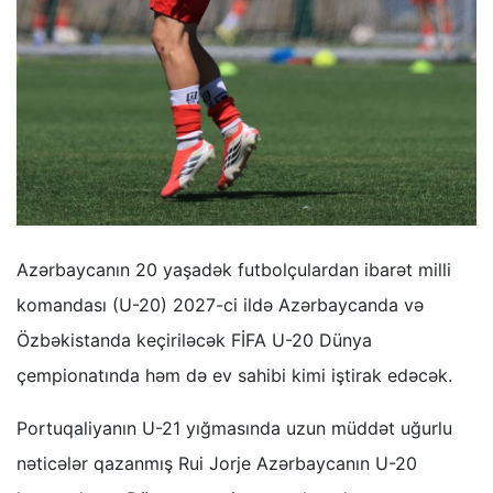
Azərbaycanın 20 yaşadək futbolçulardan ibarət milli
komandası (U-20) 2027-ci ildə Azərbaycanda və
Özbəkistanda keçiriləcək FİFA U-20 Dünya
çempionatında həm də ev sahibi kimi iştirak edəcək.
Portuqaliyanın U-21 yığmasında uzun müddət uğurlu
nəticələr qazanmış Rui Jorje Azərbaycanın U-20