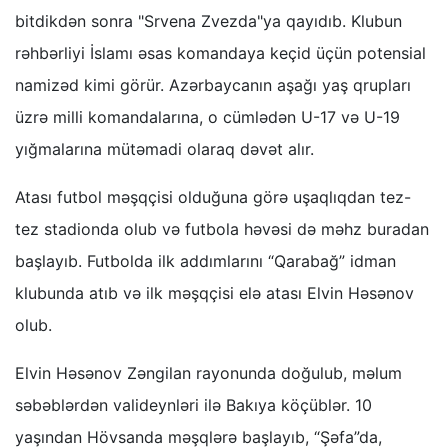
bitdikdən sonra "Srvena Zvezda"ya qayıdıb. Klubun
rəhbərliyi İslamı əsas komandaya keçid üçün potensial
namizəd kimi görür. Azərbaycanın aşağı yaş qrupları
üzrə milli komandalarına, o cümlədən U-17 və U-19
yığmalarına mütəmadi olaraq dəvət alır.
Atası futbol məşqçisi olduğuna görə uşaqlıqdan tez-
tez stadionda olub və futbola həvəsi də məhz buradan
başlayıb. Futbolda ilk addımlarını “Qarabağ” idman
klubunda atıb və ilk məşqçisi elə atası Elvin Həsənov
olub.
Elvin Həsənov Zəngilan rayonunda doğulub, məlum
səbəblərdən valideynləri ilə Bakıya köçüblər. 10
yaşından Hövsanda məşqlərə başlayıb, “Şəfa”da,