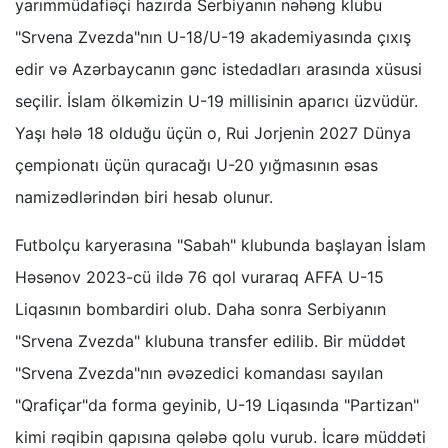
yarımmüdafiəçi hazırda Serbiyanın nəhəng klubu
"Srvena Zvezda"nın U-18/U-19 akademiyasında çıxış
edir və Azərbaycanın gənc istedadları arasında xüsusi
seçilir. İslam ölkəmizin U-19 millisinin aparıcı üzvüdür.
Yaşı hələ 18 olduğu üçün o, Rui Jorjenin 2027 Dünya
çempionatı üçün quracağı U-20 yığmasının əsas
namizədlərindən biri hesab olunur.
Futbolçu karyerasına "Sabah" klubunda başlayan İslam
Həsənov 2023-cü ildə 76 qol vuraraq AFFA U-15
Liqasının bombardiri olub. Daha sonra Serbiyanın
"Srvena Zvezda" klubuna transfer edilib. Bir müddət
"Srvena Zvezda"nın əvəzedici komandası sayılan
"Qrafiçar"da forma geyinib, U-19 Liqasında "Partizan"
kimi rəqibin qapısına qələbə qolu vurub. İcarə müddəti