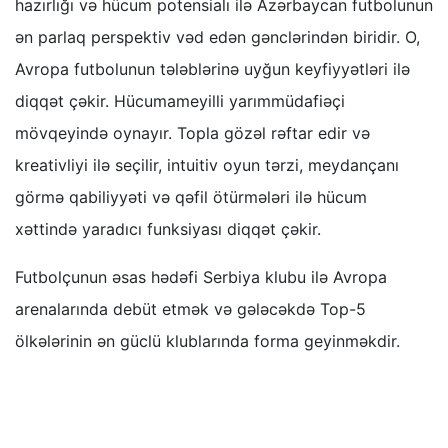
hazırlığı və hücum potensialı ilə Azərbaycan futbolunun
ən parlaq perspektiv vəd edən gənclərindən biridir. O,
Avropa futbolunun tələblərinə uyğun keyfiyyətləri ilə
diqqət çəkir. Hücumameyilli yarımmüdafiəçi
mövqeyində oynayır. Topla gözəl rəftar edir və
kreativliyi ilə seçilir, intuitiv oyun tərzi, meydançanı
görmə qabiliyyəti və qəfil ötürmələri ilə hücum
xəttində yaradıcı funksiyası diqqət çəkir.
Futbolçunun əsas hədəfi Serbiya klubu ilə Avropa
arenalarında debüt etmək və gələcəkdə Top-5
ölkələrinin ən güclü klublarında forma geyinməkdir.