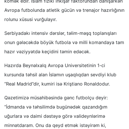
kömək edir. İslam fiziki inkişaf faktorundan danışarkən
Avropa futbolunda atletik gücün və trenajor hazırlığının
rolunu xüsusi vurğulayır.
Serbiyadakı intensiv dərslər, təlim-məşq toplanışları
onun gələcəkdə böyük futbola və milli komandaya tam
hazır vəziyyətdə keçidini təmin edəcək.
Hazırda Beynəlxalq Avropa Universitetinin 1-ci
kursunda təhsil alan İslamın uşaqlıqdan sevdiyi klub
“Real Madrid”dir, kumiri isə Kriştiano Ronaldodur.
Qəzetimizə müsahibəsində gənc futbolçu deyir:
“İdmanda və təhsilimdə bugünədək qazandığım
uğurlara və daimi dəstəyə görə valideynlərimə
minnətdaram. Onu da qeyd etmək istəyirəm ki,