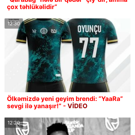
çox təhlükəlidir”
12:30
Ölkəmizdə yeni geyim brendi: “YaaRa”
sevgi ilə yanaşır!” -
VİDEO
12:20