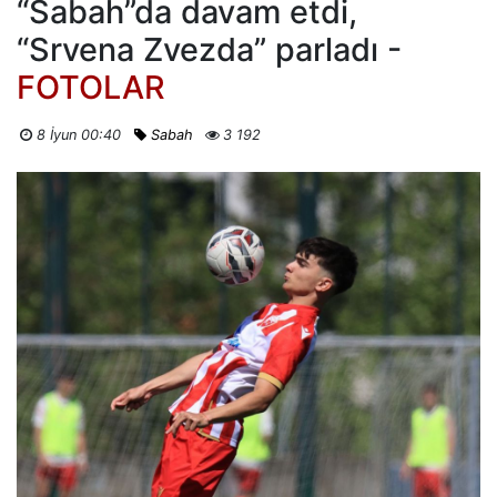
“Sabah”da davam etdi,
“Srvena Zvezda” parladı -
FOTOLAR
8 İyun 00:40
Sabah
3 192