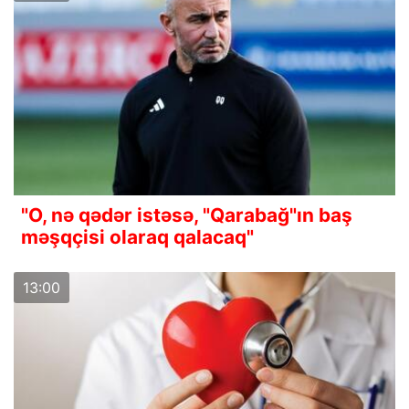
"O, nə qədər istəsə, "Qarabağ"ın baş
məşqçisi olaraq qalacaq"
13:00