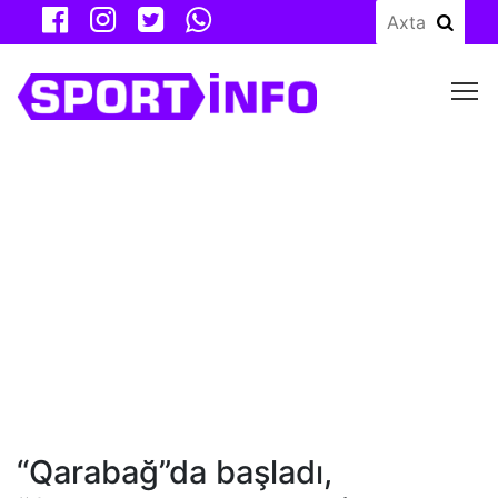
M
“Qarabağ”da başladı,