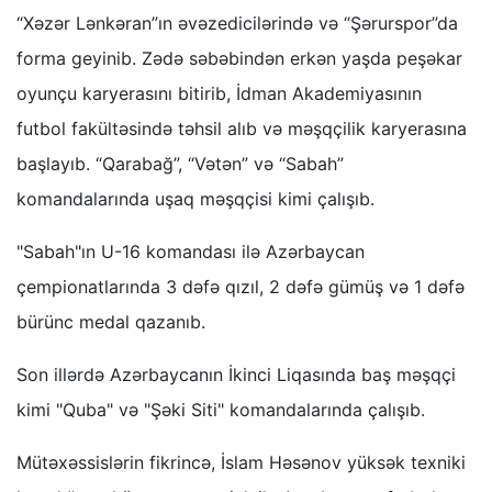
“Xəzər Lənkəran”ın əvəzedicilərində və “Şərurspor”da
forma geyinib. Zədə səbəbindən erkən yaşda peşəkar
oyunçu karyerasını bitirib, İdman Akademiyasının
futbol fakültəsində təhsil alıb və məşqçilik karyerasına
başlayıb. “Qarabağ”, “Vətən” və “Sabah”
komandalarında uşaq məşqçisi kimi çalışıb.
"Sabah"ın U-16 komandası ilə Azərbaycan
çempionatlarında 3 dəfə qızıl, 2 dəfə gümüş və 1 dəfə
bürünc medal qazanıb.
Son illərdə Azərbaycanın İkinci Liqasında baş məşqçi
kimi "Quba" və "Şəki Siti" komandalarında çalışıb.
Mütəxəssislərin fikrincə, İslam Həsənov yüksək texniki