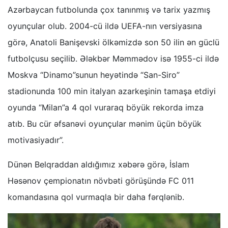
Azərbaycan futbolunda çox tanınmış və tarix yazmış
oyunçular olub. 2004-cü ildə UEFA-nın versiyasına
görə, Anatoli Banişevski ölkəmizdə son 50 ilin ən güclü
futbolçusu seçilib. Ələkbər Məmmədov isə 1955-ci ildə
Moskva “Dinamo”sunun heyətində “San-Siro”
stadionunda 100 min italyan azarkeşinin tamaşa etdiyi
oyunda “Milan”a 4 qol vuraraq böyük rekorda imza
atıb. Bu cür əfsanəvi oyunçular mənim üçün böyük
motivasiyadır”.
Dünən Belqraddan aldığımız xəbərə görə, İslam
Həsənov çempionatın növbəti görüşündə FC 011
komandasına qol vurmaqla bir daha fərqlənib.