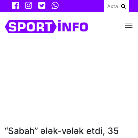
M
“Sabah” ələk-vələk etdi, 35