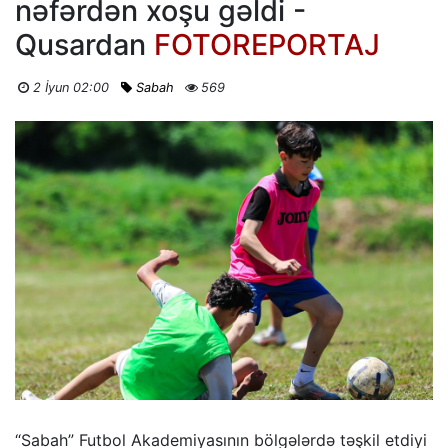
nəfərdən xoşu gəldi -
Qusardan
FOTOREPORTAJ
2 İyun 02:00
Sabah
569
“Sabah” Futbol Akademiyasının bölgələrdə təşkil etdiyi