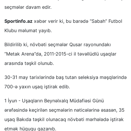
seçmələr davam edir.
Sportinfo.az
xəbər verir ki, bu barədə “Sabah” Futbol
Klubu məlumat yayıb.
Bildirilib ki, növbəti seçmələr Qusar rayonundakı
“Metak Arena”da, 2011-2015-ci il təvəllüdlü uşaqlar
arasında təşkil olunub.
30-31 may tarixlərində baş tutan seleksiya məşqlərində
700-ə yaxın uşaq iştirak edib.
1 İyun - Uşaqların Beynəlxalq Müdafiəsi Günü
ərəfəsində keçirilən seçmələrin nəticələrinə əsasən, 35
uşaq Bakıda təşkil olunacaq növbəti mərhələdə iştirak
etmək hüququ qazanıb.