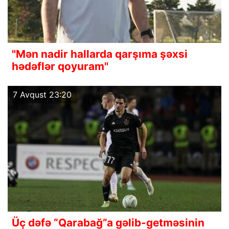
"Mən nadir hallarda qarşıma şəxsi
hədəflər qoyuram"
7 Avqust 23:20
Üç dəfə “Qarabağ”a gəlib-getməsinin