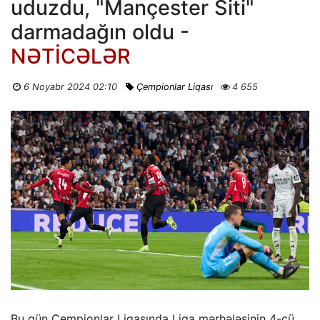
uduzdu, "Mançester Siti"
darmadağın oldu -
NƏTİCƏLƏR
6 Noyabr 2024 02:10
Çempionlar Liqası
4 655
Bu gün Çempionlar Liqasında Liqa mərhələsinin 4-cü