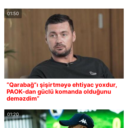
01:50
“Qarabağ”ı şişirtməyə ehtiyac yoxdur,
PAOK-dan güclü komanda olduğunu
deməzdim”
01:20