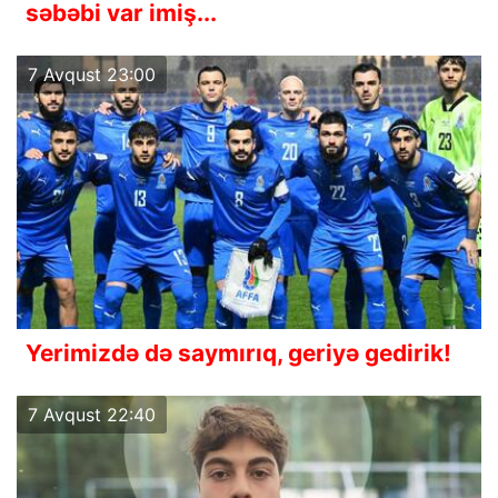
səbəbi var imiş...
7 Avqust 23:00
Yerimizdə də saymırıq, geriyə gedirik!
7 Avqust 22:40