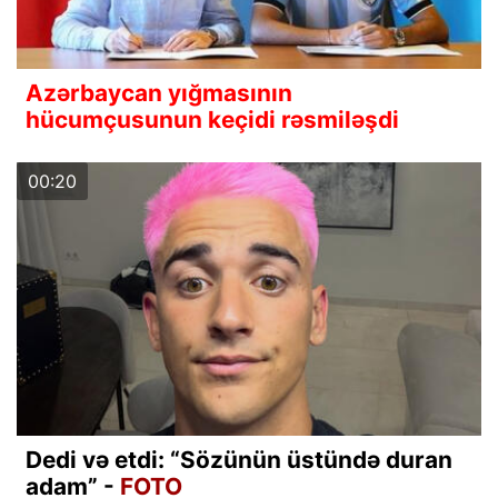
Azərbaycan yığmasının
hücumçusunun keçidi rəsmiləşdi
00:20
Dedi və etdi: “Sözünün üstündə duran
adam” -
FOTO