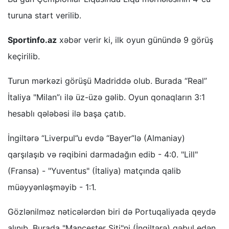
turuna start verilib.
Sportinfo.az
xəbər verir ki, ilk oyun günündə 9 görüş
keçirilib.
Turun mərkəzi görüşü Madriddə olub. Burada “Real”
İtaliya "Milan”ı ilə üz-üzə gəlib. Oyun qonaqların 3:1
hesablı qələbəsi ilə başa çatıb.
İngiltərə “Liverpul”u evdə “Bayer”lə (Almaniay)
qarşılaşıb və rəqibini darmadağın edib - 4:0. "Lill"
(Fransa) - "Yuventus" (İtaliya) matçında qalib
müəyyənləşməyib - 1:1.
Gözlənilməz nəticələrdən biri də Portuqaliyada qeydə
alınıb. Burada "Mançester Siti"ni (İngiltərə) qəbul edən