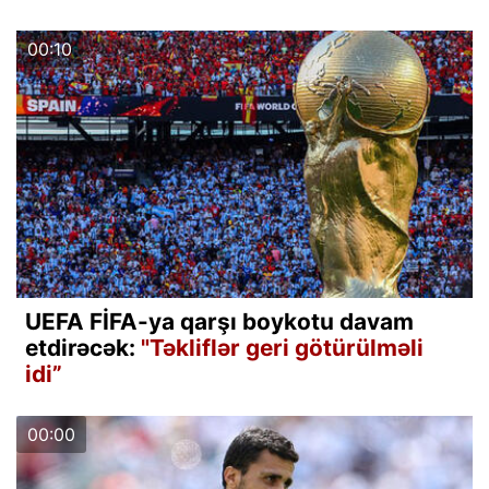
00:10
UEFA FİFA-ya qarşı boykotu davam
etdirəcək:
"Təkliflər geri götürülməli
idi”
00:00