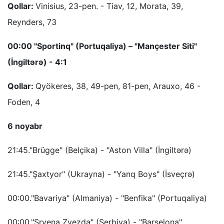
Qollar:
Vinisius, 23-pen. - Tiav, 12, Morata, 39,
Reynders, 73
00:00 "Sportinq" (Portuqaliya) – "Mançester Siti"
(İngiltərə) - 4:1
Qollar:
Qyökeres, 38, 49-pen, 81-pen, Arauxo, 46 -
Foden, 4
6 noyabr
21:45."Brügge" (Belçika) - "Aston Villa" (İngiltərə)
21:45."Şaxtyor" (Ukrayna) - "Yanq Boys" (İsveçrə)
00:00."Bavariya" (Almaniya) - "Benfika" (Portuqaliya)
00:00."Srvena Zvezda" (Serbiya) - "Barselona"