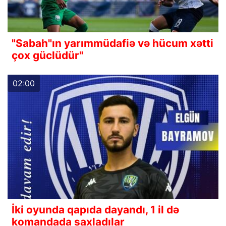
"Sabah"ın yarımmüdafiə və hücum xətti
çox güclüdür"
02:00
İki oyunda qapıda dayandı, 1 il də
komandada saxladılar