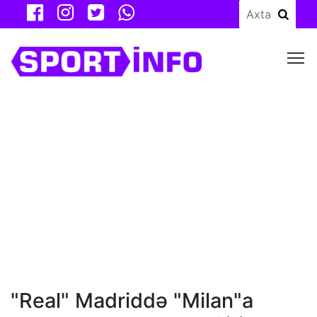
M
"Real" Madriddə "Milan"a