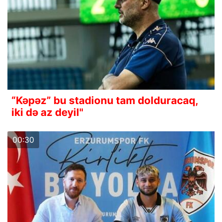
“Kəpəz” bu stadionu tam dolduracaq,
iki də az deyil"
00:30