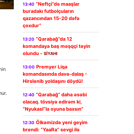
“Neftçi”də maaşlar
13:40
buradakı futbolçuların
qazancından 15-20 dəfə
çoxdur”
“Qarabağ”da 12
13:20
komandaya baş məşqçi təyin
olundu -
SİYAHI
Premyer Liqa
13:00
nin
komandasında dava-dalaş -
Hirslənib yoldaşını döydü!
nur.
“Qarabağ” daha əsəbi
12:40
olacaq. tövsiyə edirəm ki,
“Nyukasl”la oyuna baxsın"
Ölkəmizdə yeni geyim
12:30
brendi: “YaaRa” sevgi ilə