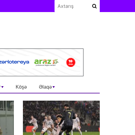
r
Köşə
Əlaqə