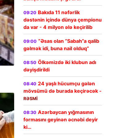
Bakıda 11 nəfərlik
09:20
dəstənin içində dünya çempionu
da var - 4 milyon ələ keçirilib
“Əsas olan “Sabah”a qalib
09:00
gəlmək idi, buna nail olduq”
Ölkəmizdə iki klubun adı
08:50
dəyişdirildi
24 yaşlı hücumçu gələn
08:40
mövsümü də burada keçirəcək -
RƏSMİ
Azərbaycan yığmasının
08:30
formasını geyinən əcnəbi deyir
ki…