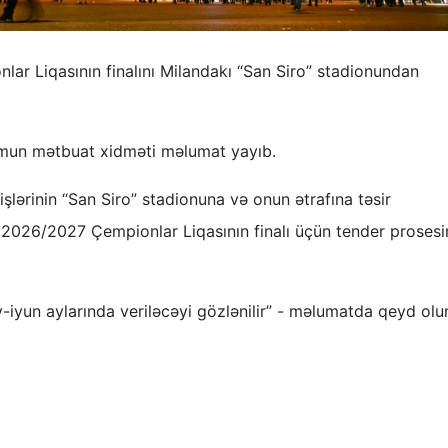
r Liqasının finalını Milandakı “San Siro” stadionundan
umun mətbuat xidməti məlumat yayıb.
lərinin “San Siro” stadionuna və onun ətrafına təsir
2026/2027 Çempionlar Liqasının finalı üçün tender prosesi
y-iyun aylarında veriləcəyi gözlənilir” - məlumatda qeyd olu