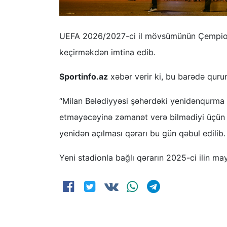
UEFA 2026/2027-ci il mövsümünün Çempionla
keçirməkdən imtina edib.
Sportinfo.az
xəbər verir ki, bu barədə qur
“Milan Bələdiyyəsi şəhərdəki yenidənqurma iş
etməyəcəyinə zəmanət verə bilmədiyi üçün 
yenidən açılması qərarı bu gün qəbul edilib.
Yeni stadionla bağlı qərarın 2025-ci ilin ma