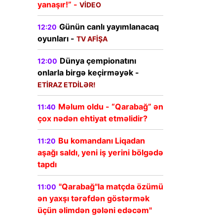
yanaşır!” -
VİDEO
Günün canlı yayımlanacaq
12:20
oyunları -
TV AFİŞA
Dünya çempionatını
12:00
onlarla birgə keçirməyək -
ETİRAZ ETDİLƏR!
Məlum oldu - “Qarabağ” ən
11:40
çox nədən ehtiyat etməlidir?
Bu komandanı Liqadan
11:20
aşağı saldı, yeni iş yerini bölgədə
tapdı
"Qarabağ"la matçda özümü
11:00
ən yaxşı tərəfdən göstərmək
üçün əlimdən gələni edəcəm"