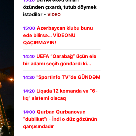
özündən çıxardı, tutub döymək
istədilər -
VİDEO
Azərbaycan klubu bunu
15:00
edə bilirsə… VİDEONU
QAÇIRMAYIN!
UEFA “Qarabağ” üçün elə
14:40
bir adamı seçib göndərdi ki...
"Sportinfo TV”də GÜNDƏM
14:30
Liqada 12 komanda və “6-
14:20
lıq” sistemi olacaq
Qurban Qurbanovun
14:00
“dublikat”ı - İndi o düz gözünün
qarşısındadır