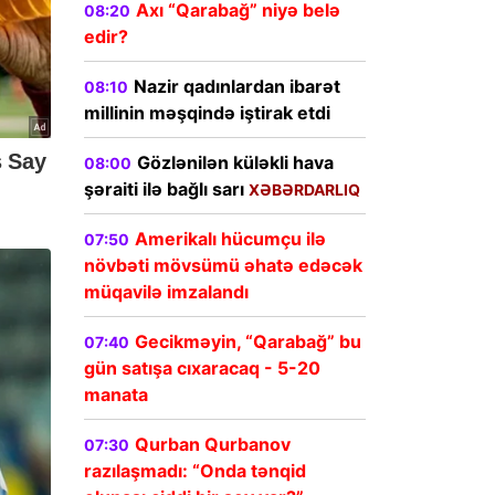
Axı “Qarabağ” niyə belə
08:20
edir?
Nazir qadınlardan ibarət
08:10
millinin məşqində iştirak etdi
Gözlənilən küləkli hava
08:00
şəraiti ilə bağlı sarı
XƏBƏRDARLIQ
Amerikalı hücumçu ilə
07:50
növbəti mövsümü əhatə edəcək
müqavilə imzalandı
Gecikməyin, “Qarabağ” bu
07:40
gün satışa cıxaracaq - 5-20
manata
Qurban Qurbanov
07:30
razılaşmadı: “Onda tənqid