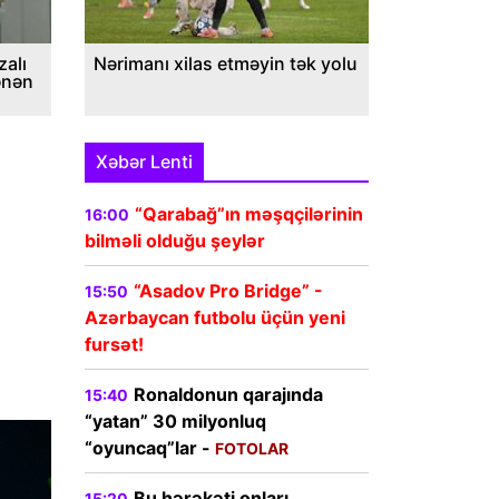
alı
Nərimanı xilas etməyin tək yolu
ənən
Xəbər Lenti
“Qarabağ”ın məşqçilərinin
16:00
bilməli olduğu şeylər
“Asadov Pro Bridge” -
15:50
Azərbaycan futbolu üçün yeni
fursət!
Ronaldonun qarajında
15:40
“yatan” 30 milyonluq
“oyuncaq”lar -
FOTOLAR
Bu hərəkəti onları
15:20