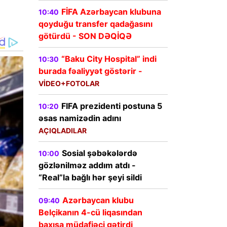
FİFA Azərbaycan klubuna
10:40
qoyduğu transfer qadağasını
götürdü - SON DƏQİQƏ
“Baku City Hospital” indi
10:30
burada fəaliyyət göstərir -
VİDEO+FOTOLAR
FIFA prezidenti postuna 5
10:20
əsas namizədin adını
AÇIQLADILAR
Sosial şəbəkələrdə
10:00
gözlənilməz addım atdı -
“Real”la bağlı hər şeyi sildi
Azərbaycan klubu
09:40
Belçikanın 4-cü liqasından
baxışa müdafiəçi gətirdi