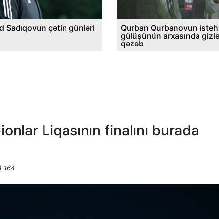
d Sadıqovun çətin günləri
Qurban Qurbanovun istehz
gülüşünün arxasında gizl
qəzəb
onlar Liqasının finalını burada
4 164