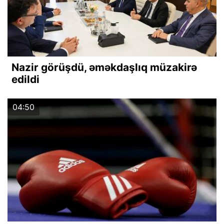
Nazir görüşdü, əməkdaşlıq müzakirə
edildi
04:50