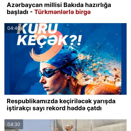
Azərbaycan millisi Bakıda hazırlığa
başladı -
Türkmənlərlə birgə
04:40
Respublikamızda keçiriləcək yarışda
iştirakçı sayı rekord həddə çatdı
04:30