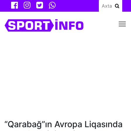
M
“Qarabağ”ın Avropa Liqasında