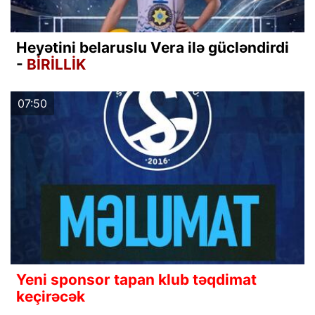
Heyətini belaruslu Vera ilə gücləndirdi
-
BİRİLLİK
07:50
Yeni sponsor tapan klub təqdimat
keçirəcək