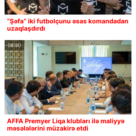
“Şəfa” iki futbolçunu əsas komandadan
uzaqlaşdırdı
08:30
AFFA Premyer Liqa klubları ilə maliyyə
məsələlərini müzakirə etdi