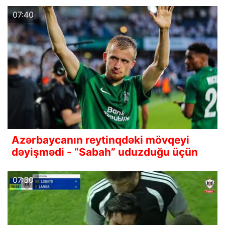
07:40
Azərbaycanın reytinqdəki mövqeyi
dəyişmədi - “Sabah” uduzduğu üçün
07:30