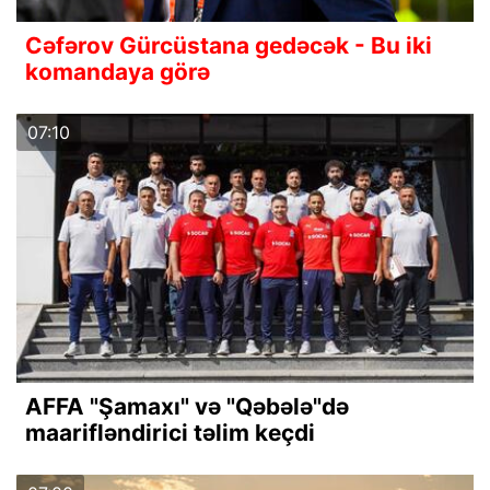
Cəfərov Gürcüstana gedəcək - Bu iki
komandaya görə
07:10
AFFA "Şamaxı" və "Qəbələ"də
maarifləndirici təlim keçdi