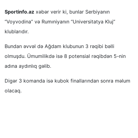
Sportinfo.az
xəbər verir ki, bunlar Serbiyanın
“Voyvodina” və Rumıniyanın “Universitatya Kluj”
klublarıdır.
Bundan əvvəl də Ağdam klubunun 3 rəqibi bəlli
olmuşdu. Ümumilikdə isə 8 potensial rəqibdən 5-nin
adına aydınlıq gəlib.
Digər 3 komanda isə kubok finallarından sonra məlum
olacaq.