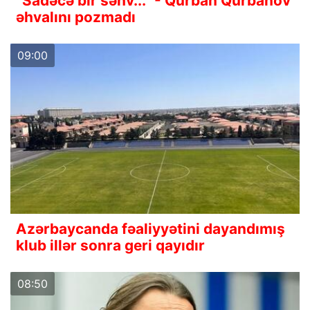
“Sadəcə bir səhv...” - Qurban Qurbanov
əhvalını pozmadı
09:00
Azərbaycanda fəaliyyətini dayandımış
klub illər sonra geri qayıdır
08:50