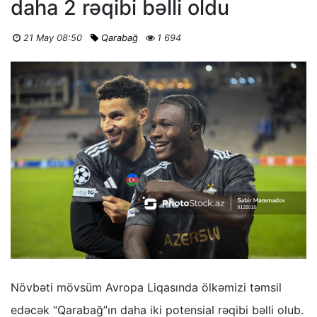
daha 2 rəqibi bəlli oldu
21 May 08:50
Qarabağ
1 694
Növbəti mövsüm Avropa Liqasında ölkəmizi təmsil
edəcək “Qarabağ”ın daha iki potensial rəqibi bəlli olub.