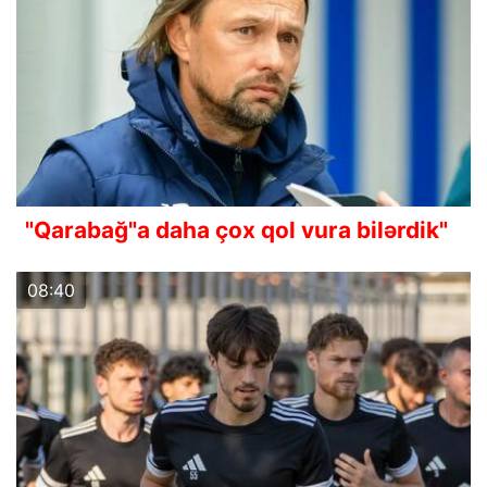
"Qarabağ"a daha çox qol vura bilərdik"
08:40