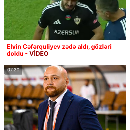
Elvin Cəfərquliyev zədə aldı, gözləri
doldu -
VİDEO
07:20