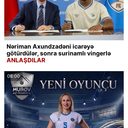
Nəriman Axundzadəni icarəyə
götürdülər, sonra surinamlı vingerlə
ANLAŞDILAR
08:00