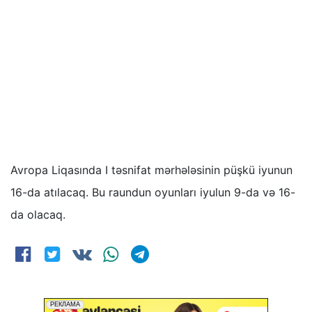
Avropa Liqasında I təsnifat mərhələsinin püşkü iyunun
16-da atılacaq. Bu raundun oyunları iyulun 9-da və 16-
da olacaq.