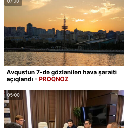
07:00
Avqustun 7-də gözlənilən hava şəraiti
açıqlandı -
PROQNOZ
05:00