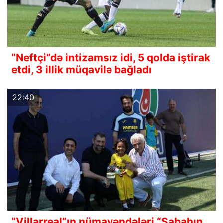
“Neftçi”də intizamsız idi, 5 qolda iştirak
etdi, 3 illik müqavilə bağladı
22:40
“Villarreal”ın nümayəndələri “Sabahın