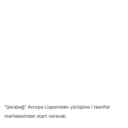
“Qarabağ” Avropa Liqasındakı yürüşünə I təsnifat
mərhələsindən start verəcək.