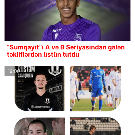
“Sumqayıt”ı A və B Seriyasından gələn
təkliflərdən üstün tutdu
19:00