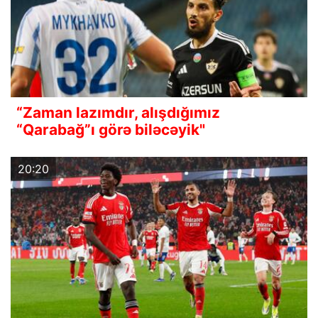
“Zaman lazımdır, alışdığımız
“Qarabağ”ı görə biləcəyik"
20:20