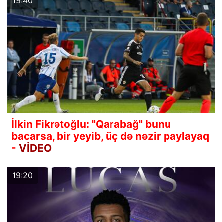
19:40
İlkin Fikrətoğlu: "Qarabağ" bunu
bacarsa, bir yeyib, üç də nəzir paylayaq
-
VİDEO
19:20