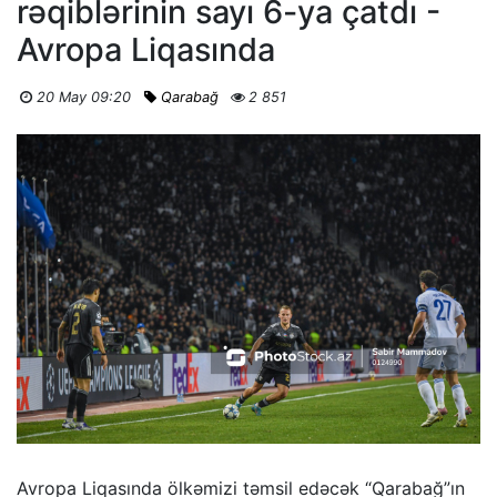
rəqiblərinin sayı 6-ya çatdı -
Avropa Liqasında
20 May 09:20
Qarabağ
2 851
Avropa Liqasında ölkəmizi təmsil edəcək “Qarabağ”ın