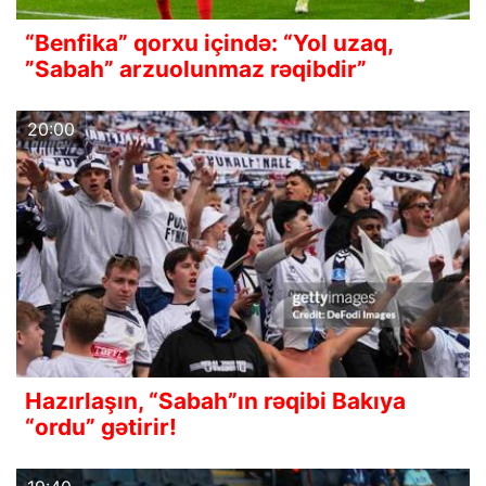
“Benfika” qorxu içində: “Yol uzaq,
”Sabah” arzuolunmaz rəqibdir”
20:00
Hazırlaşın, “Sabah”ın rəqibi Bakıya
“ordu” gətirir!