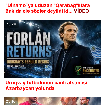
“Dinamo”ya uduzan "Qarabağ"lılara
Bakıda elə sözlər deyildi ki...
VİDEO
23:20
Uruqvay futbolunun canlı əfsanəsi
Azərbaycan yolunda
23:10