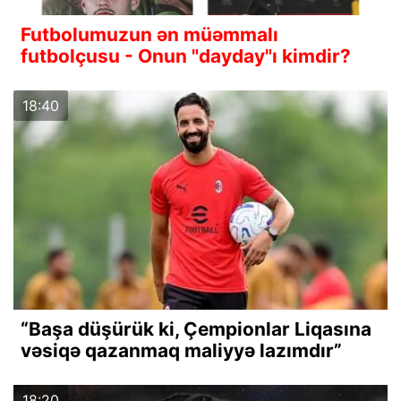
Futbolumuzun ən müəmmalı
futbolçusu - Onun "dayday"ı kimdir?
18:40
“Başa düşürük ki, Çempionlar Liqasına
vəsiqə qazanmaq maliyyə lazımdır”
18:20