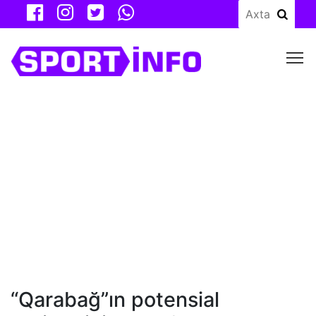
M
“Qarabağ”ın potensial