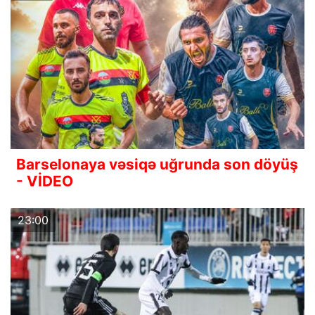
Barselonaya vəsiqə uğrunda son döyüş
- VİDEO
23:00