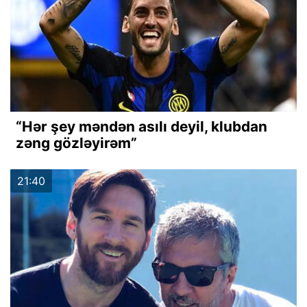
“Hər şey məndən asılı deyil, klubdan
zəng gözləyirəm”
21:40