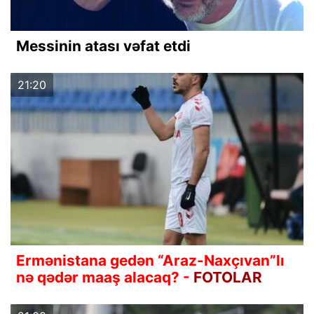
Messinin atası vəfat etdi
21:20
Ermənistana gedən “Araz-Naxçıvan”lı
nə qədər maaş alacaq? -
FOTOLAR