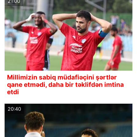
21:00
Millimizin sabiq müdafiəçini şərtlər
qane etmədi, daha bir təklifdən imtina
etdi
20:40