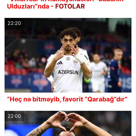
Ulduzları”nda -
FOTOLAR
22:20
“Heç nə bitməyib, favorit “Qarabağ”dır”
22:00