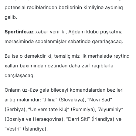
potensial rəqiblərindən bəzilərinin kimliyinə aydınlıq
gəlib.
Sportinfo.az
xəbər verir ki, Ağdam klubu püşkatma
mərasimində səpələnmişlər səbətində qərarlaşacaq.
Bu isə o deməkdir ki, təmsilçimiz ilk mərhələdə reytinq
xalları baxımından özündən daha zəif rəqiblərlə
qarşılaşacaq.
Onların üz-üzə gələ biləcəyi komandalardan bəziləri
artıq məlumdur: “Jilina” (Slovakiya), “Novi Sad”
(Serbiya), “Universitate Kluj” (Rumıniya), “Alyuminiy”
(Bosniya və Herseqovina), “Derri Siti” (İrlandiya) və
“Vestri” (İslandiya).