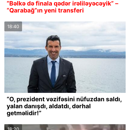
“Bəlkə də finala qədər irəliləyəcəyik” –
“Qarabağ”ın yeni transferi
18:40
“O, prezident vəzifəsini nüfuzdan saldı,
yalan danışdı, aldatdı, dərhal
getməlidir!”
18:20