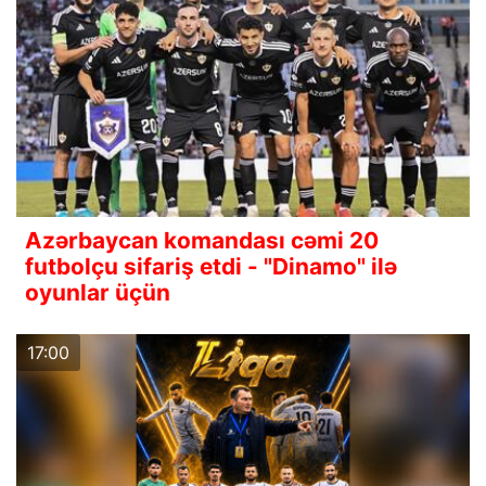
Azərbaycan komandası cəmi 20
futbolçu sifariş etdi - "Dinamo" ilə
oyunlar üçün
17:00