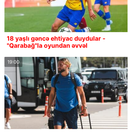
18 yaşlı gəncə ehtiyac duydular -
"Qarabağ"la oyundan əvvəl
19:00