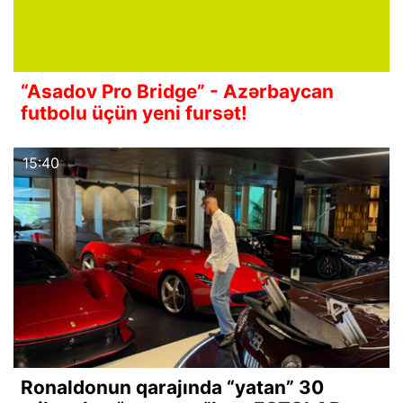
“Asadov Pro Bridge” - Azərbaycan
futbolu üçün yeni fursət!
15:40
Ronaldonun qarajında “yatan” 30