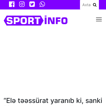
M
“Elə təəssürat yaranıb ki, sanki