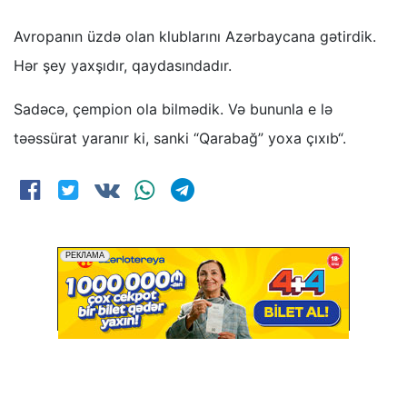
Avropanın üzdə olan klublarını Azərbaycana gətirdik.
Hər şey yaxşıdır, qaydasındadır.
Sadəcə, çempion ola bilmədik. Və bununla e lə
təəssürat yaranır ki, sanki “Qarabağ” yoxa çıxıb“.