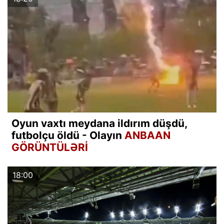
Oyun vaxtı meydana ildırım düşdü,
futbolçu öldü - Olayın
ANBAAN
GÖRÜNTÜLƏRİ
18:00