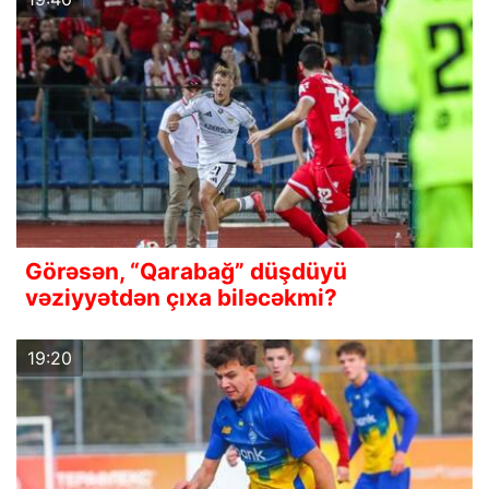
Görəsən, “Qarabağ” düşdüyü
vəziyyətdən çıxa biləcəkmi?
19:20