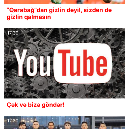
“Qarabağ”dan gizlin deyil, sizdən də
gizlin qalmasın
17:30
Çək və bizə göndər!
17:20