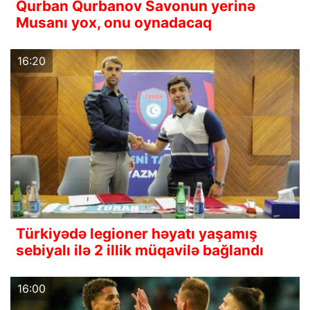
Qurban Qurbanov Savonun yerinə
Musanı yox, onu oynadacaq
16:20
Türkiyədə legioner həyatı yaşamış
sebiyalı ilə 2 illik müqavilə bağlandı
16:00