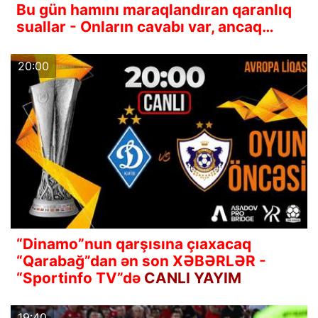
Bu gün hamını maraqlandıran qaranlıq
suallar - Onların cavabı var, ancaq…
20:00
“Dinamo”nun qarşısına çıaxacaq
“Qarabağ”dan ən son XƏBƏRLƏR -
“Sportinfo TV”də
CANLI YAYIM
19:40