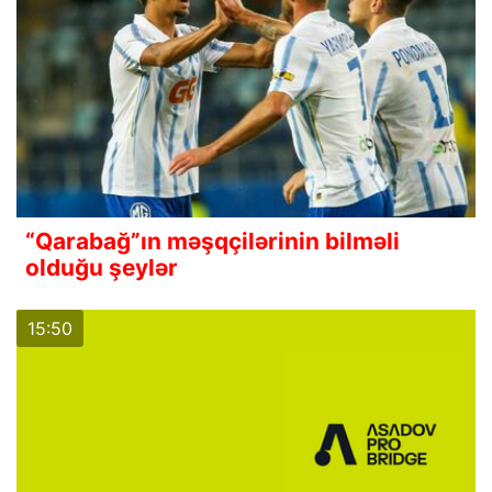
“Qarabağ”ın məşqçilərinin bilməli
olduğu şeylər
15:50