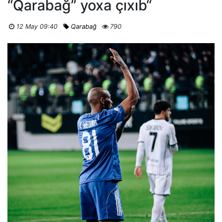
“Qarabağ” yoxa çıxıb“
12 May 09:40
Qarabağ
790