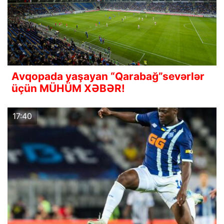
Avqopada yaşayan “Qarabağ”sevərlər
üçün MÜHÜM XƏBƏR!
17:40