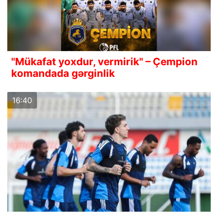
"Mükafat yoxdur, vermirik" – Çempion
komandada gərginlik
16:40