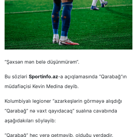
“Şəxsən mən belə düşünmürəm“.
Bu sözləri
Sportinfo.az
-a açıqlamasında “Qarabağ“ın
müdafiəçisi Kevin Medina deyib.
Kolumbiyalı legioner “azarkeşlərin görməyə alışdığı
“Qarabağ” nə vaxt qayıdacaq“ sualına cavabında
aşağıdakıları söyləyib:
“Qarabağ” heç yerə getməyib, olduğu yerdədir.