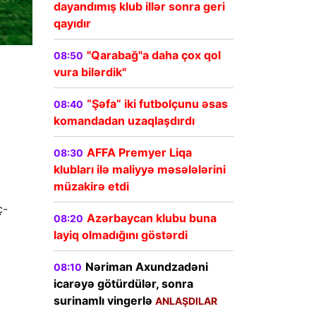
dayandımış klub illər sonra geri
qayıdır
"Qarabağ"a daha çox qol
08:50
vura bilərdik"
“Şəfa” iki futbolçunu əsas
08:40
komandadan uzaqlaşdırdı
AFFA Premyer Liqa
08:30
klubları ilə maliyyə məsələlərini
müzakirə etdi
ç-
Azərbaycan klubu buna
08:20
layiq olmadığını göstərdi
Nəriman Axundzadəni
08:10
icarəyə götürdülər, sonra
surinamlı vingerlə
ANLAŞDILAR