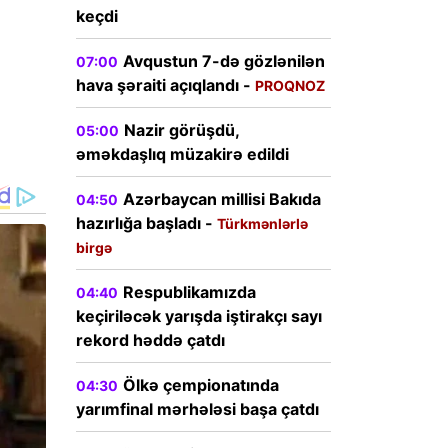
keçdi
Avqustun 7-də gözlənilən
07:00
hava şəraiti açıqlandı -
PROQNOZ
Nazir görüşdü,
05:00
əməkdaşlıq müzakirə edildi
Azərbaycan millisi Bakıda
04:50
hazırlığa başladı -
Türkmənlərlə
birgə
Respublikamızda
04:40
keçiriləcək yarışda iştirakçı sayı
rekord həddə çatdı
Ölkə çempionatında
04:30
yarımfinal mərhələsi başa çatdı