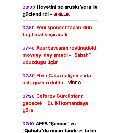
Heyətini belaruslu Vera ilə
08:00
gücləndirdi -
BİRİLLİK
Yeni sponsor tapan klub
07:50
təqdimat keçirəcək
Azərbaycanın reytinqdəki
07:40
mövqeyi dəyişmədi - “Sabah”
uduzduğu üçün
Elvin Cəfərquliyev zədə
07:30
aldı, gözləri doldu -
VİDEO
Cəfərov Gürcüstana
07:20
gedəcək - Bu iki komandaya
görə
AFFA "Şamaxı" və
07:10
"Qəbələ"də maarifləndirici təlim