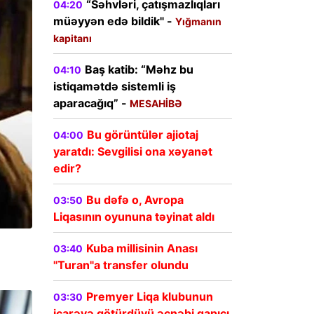
“Səhvləri, çatışmazlıqları
04:20
müəyyən edə bildik" -
Yığmanın
kapitanı
Baş katib: “Məhz bu
04:10
istiqamətdə sistemli iş
aparacağıq” -
MESAHİBƏ
Bu görüntülər ajiotaj
04:00
yaratdı: Sevgilisi ona xəyanət
edir?
Bu dəfə o, Avropa
03:50
Liqasının oyununa təyinat aldı
Kuba millisinin Anası
03:40
"Turan"a transfer olundu
Premyer Liqa klubunun
03:30
icarəyə götürdüyü əcnəbi qapıçı