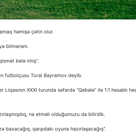
amaq həmişə çətin olur.
yə bilmərəm.
qismət belə imiş”.
ın futbolçusu Toral Bayramov deyib.
Liqasının XXXI turunda səfərdə “Qəbələ” ilə 1:1 hesablı he
ırlaşmışdıq, nə etməli olduğumuzu da bilirdik.
ə baxacağıq, qarşıdakı oyuna hazırlaşacağıq”.