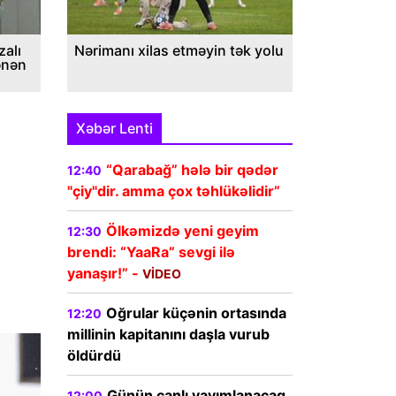
alı
Nərimanı xilas etməyin tək yolu
ənən
Xəbər Lenti
“Qarabağ” hələ bir qədər
12:40
"çiy"dir. amma çox təhlükəlidir”
Ölkəmizdə yeni geyim
12:30
brendi: “YaaRa” sevgi ilə
yanaşır!” -
VİDEO
Oğrular küçənin ortasında
12:20
millinin kapitanını daşla vurub
öldürdü
Günün canlı yayımlanacaq
12:00