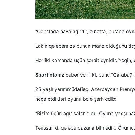
“Qəbələdə hava ağırdır, əlbəttə, burada oyn
Lakin qələbəmizə bunun mane olduğunu de
Hər iki komanda üçün şərait eynidir. Yəqin, 
Sportinfo.az
xəbər verir ki, bunu “Qarabağ”
25 yaşlı yarımmüdafiəçi Azərbaycan Premyer 
heçə etdikləri oyunu belə şərh edib:
“Bizim üçün ağır səfər oldu. Oyuna yaxşı haz
Təəssüf ki, qələbə qazana bilmədik. Önümüz