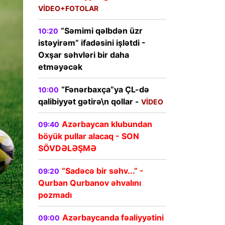
VİDEO+FOTOLAR
“Səmimi qəlbdən üzr
10:20
istəyirəm” ifadəsini işlətdi -
Oxşar səhvləri bir daha
etməyəcək
“Fənərbaxça”ya ÇL-də
10:00
qalibiyyət gətirə\n qollar -
VİDEO
Azərbaycan klubundan
09:40
böyük pullar alacaq - SON
SÖVDƏLƏŞMƏ
“Sadəcə bir səhv...” -
09:20
Qurban Qurbanov əhvalını
pozmadı
Azərbaycanda fəaliyyətini
09:00