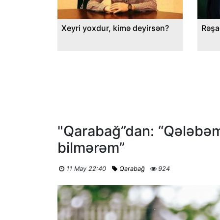
Xeyri yoxdur, kimə deyirsən?
Rəşa
"Qarabağ”dan: “Qələbə
bilmərəm”
11 May 22:40
Qarabağ
924