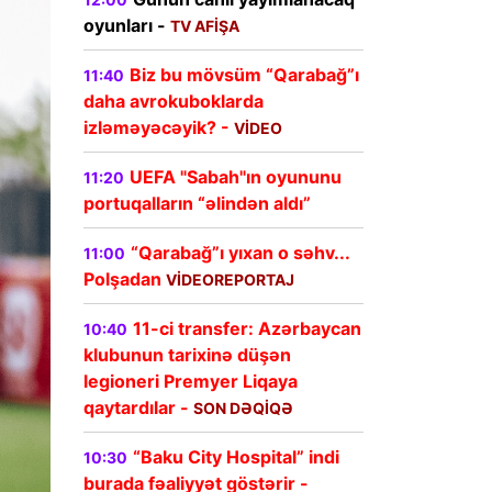
oyunları -
TV AFİŞA
Biz bu mövsüm “Qarabağ”ı
11:40
daha avrokuboklarda
izləməyəcəyik? -
VİDEO
UEFA "Sabah"ın oyununu
11:20
portuqalların “əlindən aldı”
“Qarabağ”ı yıxan o səhv...
11:00
Polşadan
VİDEOREPORTAJ
11-ci transfer: Azərbaycan
10:40
klubunun tarixinə düşən
legioneri Premyer Liqaya
qaytardılar -
SON DƏQİQƏ
“Baku City Hospital” indi
10:30
burada fəaliyyət göstərir -