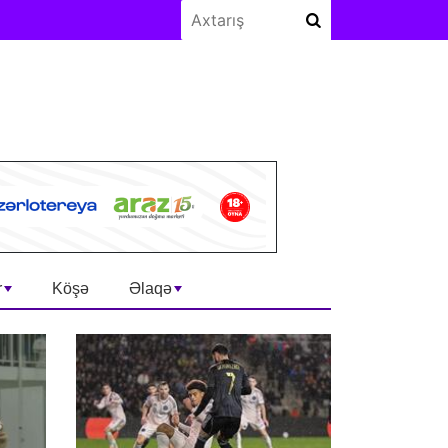
r
Köşə
Əlaqə