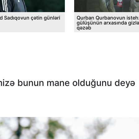
d Sadıqovun çətin günləri
Qurban Qurbanovun istehz
gülüşünün arxasında gizl
qəzəb
mizə bunun mane olduğunu deyə