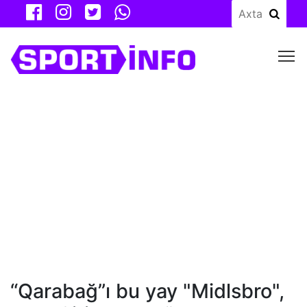
M
“Qarabağ”ı bu yay "Midlsbro",