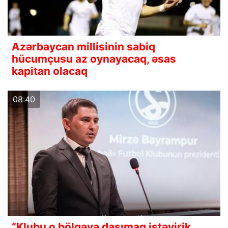
Azərbaycan millisinin sabiq
hücumçusu az oynayacaq, əsas
kapitan olacaq
08:40
“Klubu o bölgəyə daşımaq istəyirik,