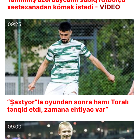
xəstəxanadan kömək istədi -
VİDEO
09:25
“Şaxtyor”la oyundan sonra hamı Toralı
tənqid etdi, zamana ehtiyac var”
09:00