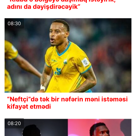
adını da dəyişdirəcəyik”
08:30
“Neftçi”də tək bir nəfərin məni istəməsi
kifayət etmədi
08:20