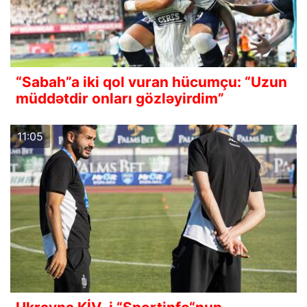
“Sabah”a iki qol vuran hücumçu: “Uzun
müddətdir onları gözləyirdim”
11:05