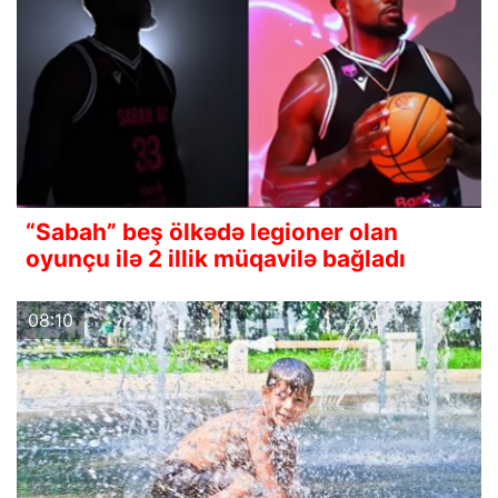
“Sabah” beş ölkədə legioner olan
oyunçu ilə 2 illik müqavilə bağladı
08:10