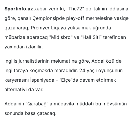
Sportinfo.az
xəbər verir ki, "The72" portalının iddiasına
görə, qanalı Çempionşipdə pley-off mərhələsinə vəsiqə
qazanaraq, Premyer Liqaya yüksəlmək uğrunda
mübarizə aparacaq "Midlsbro" və "Hall Siti” tərəfindən
yaxından izlənilir.
İngilis jurnalistlərinin məlumatına görə, Addai özü də
İngiltərəyə köçməkdə maraqlıdır. 24 yaşlı oyunçunun
karyerasını İspaniyada - "Elçe"də davam etdirmək
alternativi də var.
Addainin “Qarabağ”la müqavilə müddəti bu mövsümün
sonunda başa çatacaq.