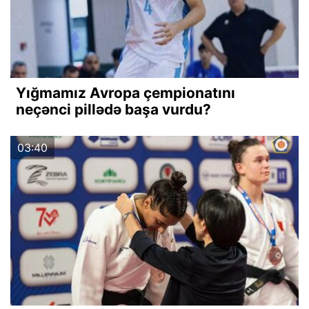
Yığmamız Avropa çempionatını
neçənci pillədə başa vurdu?
03:40