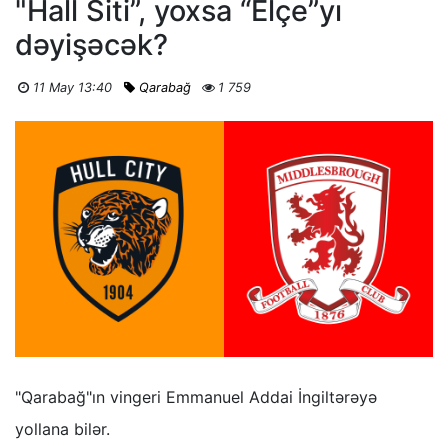
"Hall Siti”, yoxsa “Elçe”yı
dəyişəcək?
11 May 13:40
Qarabağ
1 759
"Qarabağ"ın vingeri Emmanuel Addai İngiltərəyə
yollana bilər.