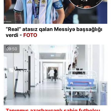
“Real” atasız qalan Messiyə başsağlığı
verdi -
FOTO
09:50
Tanınmış azərbaycanlı sabiq futbolçu