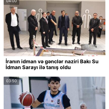
04:00
İranın idman və gənclər naziri Bakı Su
İdman Sarayı ilə tanış oldu
03:50