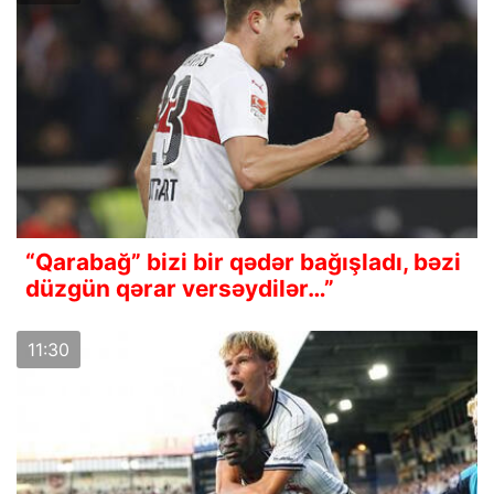
“Qarabağ” bizi bir qədər bağışladı, bəzi
düzgün qərar versəydilər…”
11:30