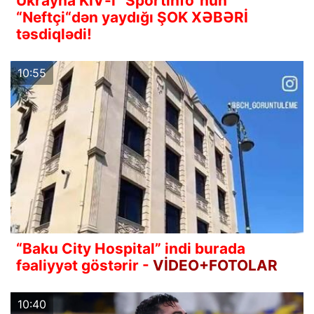
Ukrayna KİV-i “Sportinfo“nun
“Neftçi“dən yaydığı ŞOK XƏBƏRİ
təsdiqlədi!
10:55
“Baku City Hospital” indi burada
fəaliyyət göstərir -
VİDEO+FOTOLAR
10:40