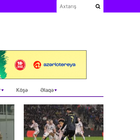
r
Köşə
Əlaqə