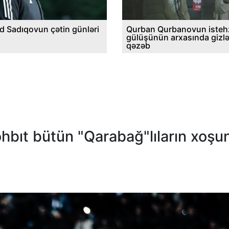
d Sadıqovun çətin günləri
Qurban Qurbanovun istehz
gülüşünün arxasında gizl
qəzəb
hbıt bütün "Qarabağ"lıların xoşu