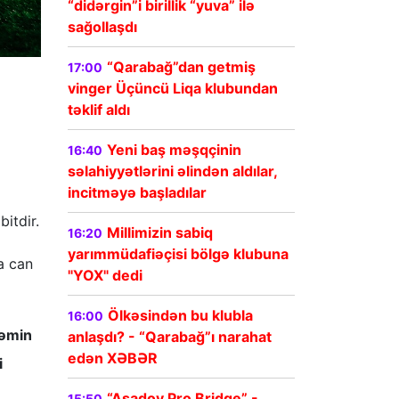
“didərgin”i birillik “yuva” ilə
sağollaşdı
“Qarabağ”dan getmiş
17:00
vinger Üçüncü Liqa klubundan
təklif aldı
Yeni baş məşqçinin
16:40
səlahiyyətlərini əlindən aldılar,
incitməyə başladılar
bitdir.
Millimizin sabiq
16:20
yarımmüdafiəçisi bölgə klubuna
a can
"YOX" dedi
Ölkəsindən bu klubla
16:00
təmin
anlaşdı? - “Qarabağ”ı narahat
edən XƏBƏR
i
“Asadov Pro Bridge” -
15:50