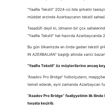
"YaaRa Tekstil” 2024-cü ildə şirkətin təsisç
müddət ərzində Azərbaycanın tekstil sahəsi
Təsadüfi deyil ki, idmanın bir çox sahələr
“YaaRa Tekstil” hal-hazırda Azərbaycanda 25
Bu gün ölkəmizdə ən öndə gedən tekstil şir
IN AZERBAIJAN” başlığı altında xarici bazar
"YaaRa Tekstil” öz müştərilərinə ancaq keyf
“Asadov Pro Bridge” futbolçuların, məşqçilər
təmsil edərək, eyni zamanda Azərbaycan fut
“Asadov Pro Bridge” fəaliyyətinin ilk ilin
həyata keçirib.