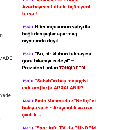
Azərbaycan futbolu üçün yeni
fursət!
Hücumçusunun satışı ilə
15:40
bağlı danışıqlar aparmaq
ən
niyyətində deyil
“Bu, bir klubun təkbaşına
15:20
 “MADE
görə biləcəyi iş deyil” –
Prezident onları
TƏNQİD ETDİ
“Sabah“ın baş məşqçisi
15:00
indi kim(lər)ə ARXALANIR?
yyədə
Emin Mahmudov “Neftçi”ni
14:40
bəlaya salıb - Araşdırıldı və üzə
çıxdı ki…
er
"Sportinfo TV”də GÜNDƏM
14:30