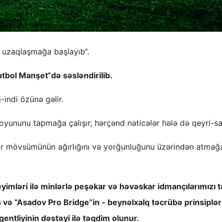
 uzaqlaşmağa başlayıb“.
utbol Manşet“də səsləndirilib.
i-indi özünə gəlir.
z oyununu tapmağa çalışır, hərçənd nəticələr hələ də qeyri-sa
ar mövsümünün ağırlığını və yorğunluğunu üzərindən atmağ
 geyimləri ilə minlərlə peşəkar və həvəskar idmançılarımızı 
n və “Asadov Pro Bridge”in - beynəlxalq təcrübə prinsiplər
gentliyinin dəstəyi ilə təqdim olunur.