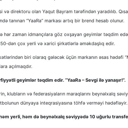
isi və direktoru olan Yaqut Bayram tərəfindən yaradılıb. Qısa
ndə tanınan “YaaRa” markası artıq bir brend hesab olunur.
ində hər zaman idmançılara göz oxşayan geyimlər təqdim ed
0-dən çox yerli və xarici şirkətlərlə əməkdaşlıq edir.
kətlərindən biri olaraq gələcək üçün markanın əsas hədəfi
lara açılmaqdır.
iyyətli geyimlər təqdim edir. “YaaRa – Sevgi ilə yanaşır!”.
in, klubların və federasiyaların maraqlarını beynəlxalq səvi
bolunun dünyaya inteqrasiyasına töhfə verməyi hədəfləyir.
də həm yerli, həm də beynəlxalq səviyyədə 10 uğurlu transf