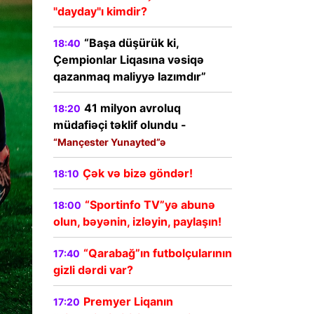
"dayday"ı kimdir?
“Başa düşürük ki,
18:40
Çempionlar Liqasına vəsiqə
qazanmaq maliyyə lazımdır”
41 milyon avroluq
18:20
müdafiəçi təklif olundu -
“Mançester Yunayted”ə
Çək və bizə göndər!
18:10
“Sportinfo TV”yə abunə
18:00
olun, bəyənin, izləyin, paylaşın!
“Qarabağ”ın futbolçularının
17:40
gizli dərdi var?
Premyer Liqanın
17:20