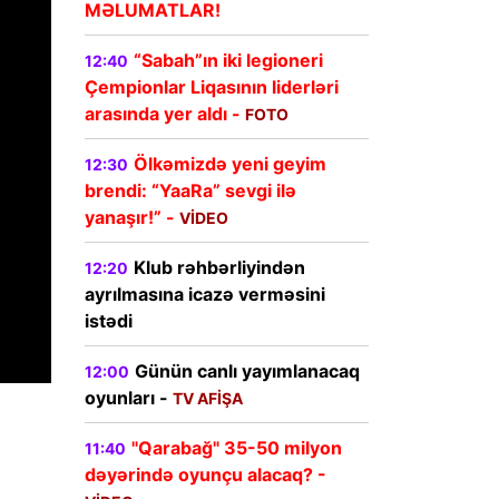
MƏLUMATLAR!
“Sabah”ın iki legioneri
12:40
Çempionlar Liqasının liderləri
arasında yer aldı -
FOTO
Ölkəmizdə yeni geyim
12:30
brendi: “YaaRa” sevgi ilə
yanaşır!” -
VİDEO
Klub rəhbərliyindən
12:20
ayrılmasına icazə verməsini
istədi
Günün canlı yayımlanacaq
12:00
oyunları -
TV AFİŞA
"Qarabağ" 35-50 milyon
11:40
dəyərində oyunçu alacaq? -