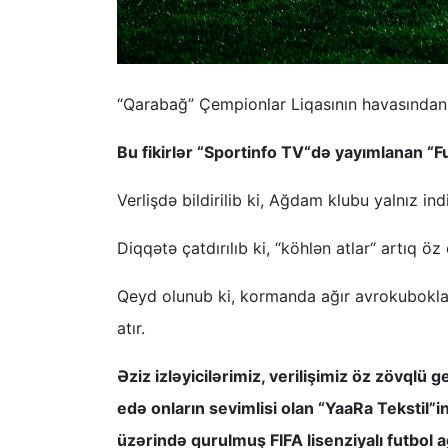
“Qarabağ” Çempionlar Liqasının havasından
Bu fikirlər “Sportinfo TV“də yayımlanan “F
Verlişdə bildirilib ki, Ağdam klubu yalnız ind
Diqqətə çatdırılıb ki, “köhlən atlar“ artıq ö
Qeyd olunub ki, kormanda ağır avrokubokl
atır.
Əziz izləyicilərimiz, verilişimiz öz zövqlü
edə onların sevimlisi olan “YaaRa Tekstil”i
üzərində qurulmuş FIFA lisenziyalı futbol a