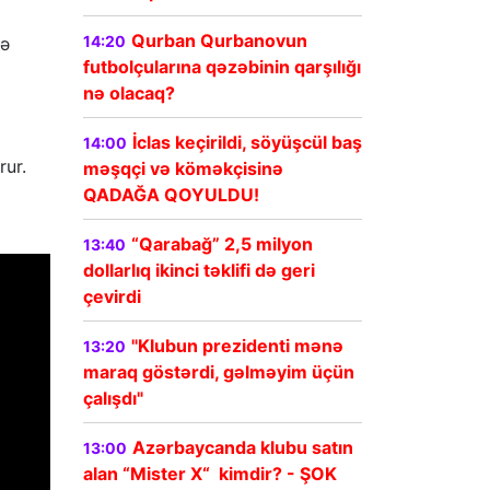
Qurban Qurbanovun
14:20
və
futbolçularına qəzəbinin qarşılığı
nə olacaq?
İclas keçirildi, söyüşcül baş
14:00
rur.
məşqçi və köməkçisinə
QADAĞA QOYULDU!
“Qarabağ” 2,5 milyon
13:40
dollarlıq ikinci təklifi də geri
çevirdi
"Klubun prezidenti mənə
13:20
maraq göstərdi, gəlməyim üçün
çalışdı"
Azərbaycanda klubu satın
13:00
alan “Mister X“ kimdir? - ŞOK