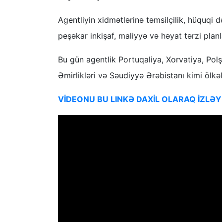
Agentliyin xidmətlərinə təmsilçilik, hüquqi də
peşəkar inkişaf, maliyyə və həyat tərzi planl
Bu gün agentlik Portuqaliya, Xorvatiya, Pol
Əmirlikləri və Səudiyyə Ərəbistanı kimi ölkəl
VİDEONU BU LINKƏ DAXİL OLARAQ İZLƏY