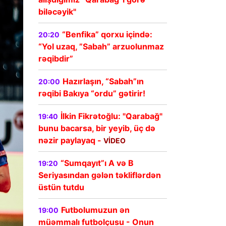
biləcəyik"
“Benfika” qorxu içində:
20:20
“Yol uzaq, ”Sabah” arzuolunmaz
rəqibdir”
Hazırlaşın, “Sabah”ın
20:00
rəqibi Bakıya “ordu” gətirir!
İlkin Fikrətoğlu: "Qarabağ"
19:40
bunu bacarsa, bir yeyib, üç də
nəzir paylayaq -
VİDEO
“Sumqayıt”ı A və B
19:20
Seriyasından gələn təkliflərdən
üstün tutdu
Futbolumuzun ən
19:00
müəmmalı futbolçusu - Onun