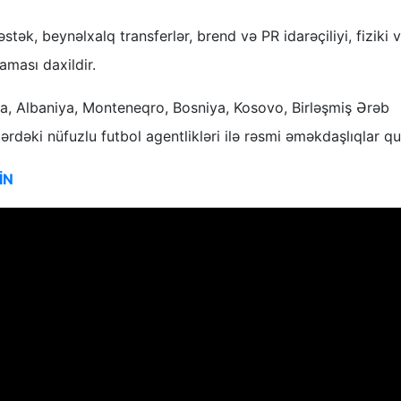
stək, beynəlxalq transferlər, brend və PR idarəçiliyi, fiziki 
aması daxildir.
şa, Albaniya, Monteneqro, Bosniya, Kosovo, Birləşmiş Ərəb
ərdəki nüfuzlu futbol agentlikləri ilə rəsmi əməkdaşlıqlar qu
İN