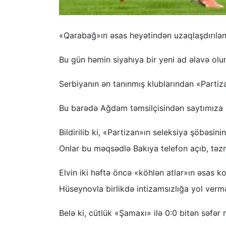
«Qarabağ»ın əsas heyətindən uzaqlaşdırılan 
Bu gün həmin siyahıya bir yeni ad əlavə olu
Serbiyanın ən tanınmış klublarından «Partiza
Bu barədə Ağdam təmsilçisindən saytımıza 
Bildirilib ki, «Partizan»ın seleksiya şöbəsi
Onlar bu məqsədlə Bakıya telefon açıb, təzm
Elvin iki həftə öncə «köhlən atlar»ın əsas
Hüseynovla birlikdə intizamsızlığa yol vermə
Belə ki, cütlük «Şamaxı» ilə 0:0 bitən səfər