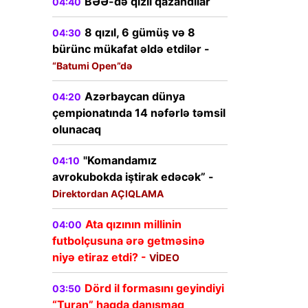
BƏƏ-də qızıl qazandılar
04:40
8 qızıl, 6 gümüş və 8
04:30
bürünc mükafat əldə etdilər -
“Batumi Open”də
Azərbaycan dünya
04:20
çempionatında 14 nəfərlə təmsil
olunacaq
"Komandamız
04:10
avrokubokda iştirak edəcək” -
Direktordan AÇIQLAMA
Ata qızının millinin
04:00
futbolçusuna ərə getməsinə
niyə etiraz etdi? -
VİDEO
Dörd il formasını geyindiyi
03:50
“Turan” haqda danışmaq