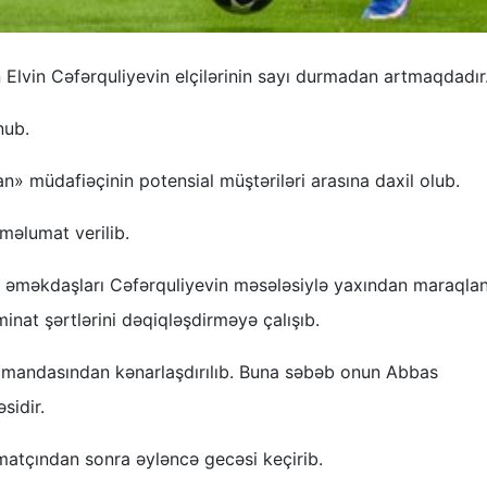
Elvin Cəfərquliyevin elçilərinin sayı durmadan artmaqdadır
nub.
n» müdafiəçinin potensial müştəriləri arasına daxil olub.
məlumat verilib.
nin əməkdaşları Cəfərquliyevin məsələsiylə yaxından maraqlan
inat şərtlərini dəqiqləşdirməyə çalışıb.
 komandasından kənarlaşdırılıb. Buna səbəb onun Abbas
sidir.
 matçından sonra əyləncə gecəsi keçirib.