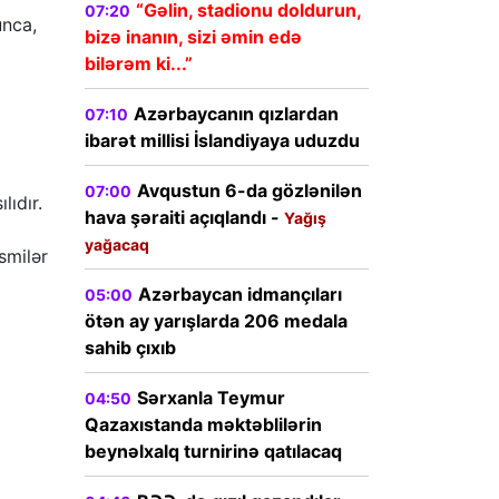
“Gəlin, stadionu doldurun,
07:20
unca,
bizə inanın, sizi əmin edə
bilərəm ki...”
Azərbaycanın qızlardan
07:10
ibarət millisi İslandiyaya uduzdu
Avqustun 6-da gözlənilən
07:00
ıdır.
hava şəraiti açıqlandı -
Yağış
yağacaq
smilər
Azərbaycan idmançıları
05:00
ötən ay yarışlarda 206 medala
sahib çıxıb
Sərxanla Teymur
04:50
Qazaxıstanda məktəblilərin
beynəlxalq turnirinə qatılacaq