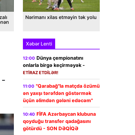
alı
Nərimanı xilas etməyin tək yolu
ənən
Xəbər Lenti
Dünya çempionatını
12:00
onlarla birgə keçirməyək -
ETİRAZ ETDİLƏR!
 -
"Qarabağ"la matçda özümü
11:00
ən yaxşı tərəfdən göstərmək
üçün əlimdən gələni edəcəm"
FİFA Azərbaycan klubuna
10:40
qoyduğu transfer qadağasını
götürdü - SON DƏQİQƏ