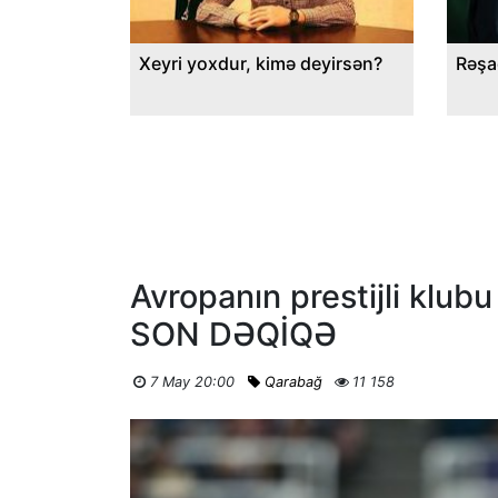
Xeyri yoxdur, kimə deyirsən?
Rəşa
Avropanın prestijli klubu
SON DƏQİQƏ
7 May 20:00
Qarabağ
11 158