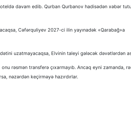
oteldə davam edib. Qurban Qurbanov hadisədən xəbər tut
acaqsa, Cəfərquliyev 2027-ci ilin yayınadək «Qarabağ»a
tini uzatmayacaqsa, Elvinin taleyi gələcək dəvətlərdən asıl
onu rəsmən transferə çıxarmayıb. Ancaq eyni zamanda, rə
arsa, nəzərdən keçirməyə hazırdırlar.