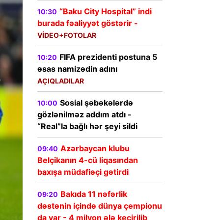
“Baku City Hospital” indi
10:30
burada fəaliyyət göstərir -
VİDEO+FOTOLAR
FIFA prezidenti postuna 5
10:20
əsas namizədin adını
AÇIQLADILAR
Sosial şəbəkələrdə
10:00
gözlənilməz addım atdı -
“Real”la bağlı hər şeyi sildi
Azərbaycan klubu
09:40
Belçikanın 4-cü liqasından
baxışa müdafiəçi gətirdi
Bakıda 11 nəfərlik
09:20
dəstənin içində dünya çempionu
da var - 4 milyon ələ keçirilib