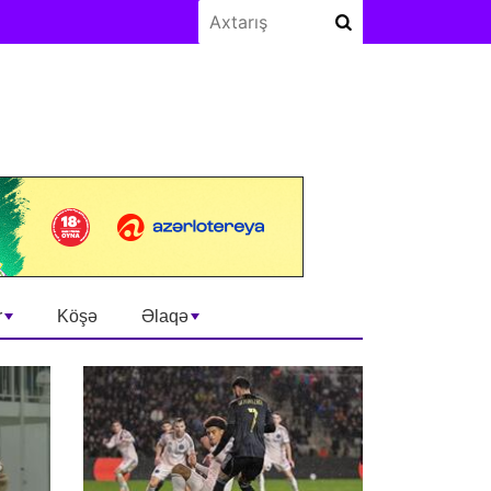
r
Köşə
Əlaqə