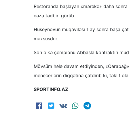
Restoranda başlayan «mərəkə» daha sonra 
cəza tədbiri görüb.
Hüseynovun müqaviləsi 1 ay sonra başa çat
məxsusdur.
Son ölkə çempionu Abbasla kontraktın müddə
Mövsüm hələ davam etdiyindən, «Qarabağ» 
menecerlərin diqqətinə çatdırıb ki, təklif ol
SPORTİNFO.AZ