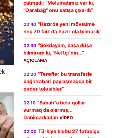
çatmadı: “Məlumatımız var ki,
"Qarabağ" onu satışa çıxarıb”
"Hazırda yeni mövsümə
02:40
heç 70 faiz də hazır ola bilmərik"
“Şokdayam, başa düşə
02:30
bilmirəm ki, "Neftçi"nin...” -
AÇIQLAMA
"Tərəflər bu transferlə
02:20
bağlı xəbəri paylaşmaqda bir
qədər tələsiblər”
“Sabah”a belə qollar
02:10
vurmaq da olarmış...
Danimarkadan
VİDEO
Türkiyə klubu 27 futbolçu
02:00