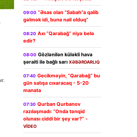
“Əsas olan “Sabah”a qalib
09:00
gəlmək idi, buna nail olduq”
.
Axı “Qarabağ” niyə belə
08:20
edir?
Gözlənilən küləkli hava
08:00
şəraiti ilə bağlı sarı
XƏBƏRDARLIQ
Gecikməyin, “Qarabağ” bu
07:40
ır.
gün satışa cıxaracaq - 5-20
manata
Qurban Qurbanov
07:30
razılaşmadı: “Onda tənqid
olunası ciddi bir şey var?” -
VİDEO