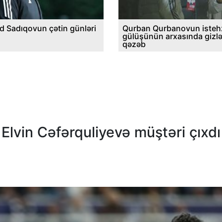
d Sadıqovun çətin günləri
Qurban Qurbanovun istehz
gülüşünün arxasında gizl
qəzəb
 Elvin Cəfərquliyevə müştəri çıxdı