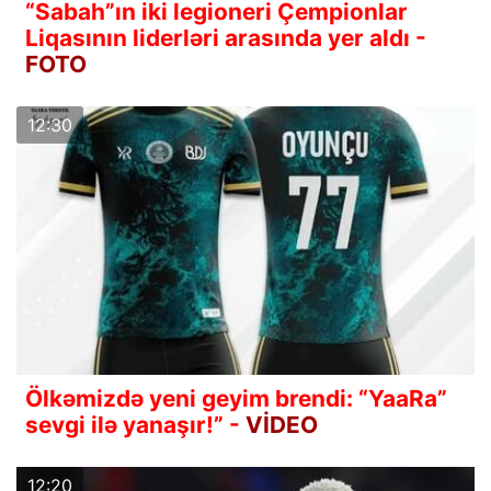
“Sabah”ın iki legioneri Çempionlar
Liqasının liderləri arasında yer aldı -
FOTO
12:30
Ölkəmizdə yeni geyim brendi: “YaaRa”
sevgi ilə yanaşır!” -
VİDEO
12:20