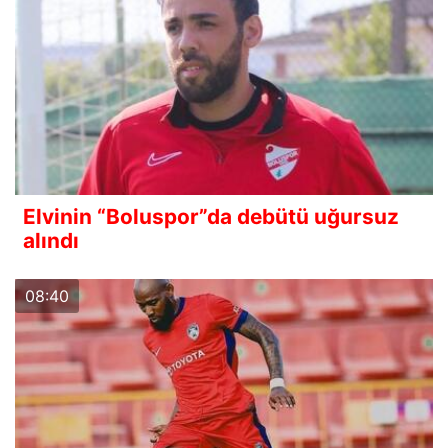
Elvinin “Boluspor”da debütü uğursuz
alındı
08:40