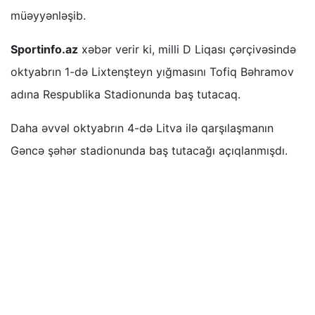
müəyyənləşib.
Sportinfo.az
xəbər verir ki, milli D Liqası çərçivəsində
oktyabrın 1-də Lixtenşteyn yığmasını Tofiq Bəhramov
adına Respublika Stadionunda baş tutacaq.
Daha əvvəl oktyabrın 4-də Litva ilə qarşılaşmanın
Gəncə şəhər stadionunda baş tutacağı açıqlanmışdı.