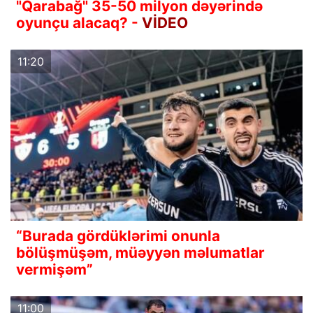
"Qarabağ" 35-50 milyon dəyərində
oyunçu alacaq? -
VİDEO
11:20
“Burada gördüklərimi onunla
bölüşmüşəm, müəyyən məlumatlar
vermişəm”
11:00