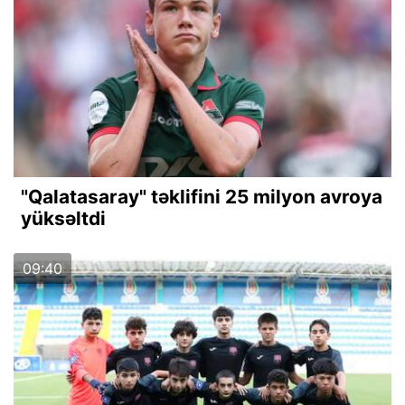
"Qalatasaray" təklifini 25 milyon avroya
yüksəltdi
09:40