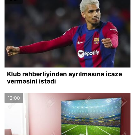
Klub rəhbərliyindən ayrılmasına icazə
verməsini istədi
12:00