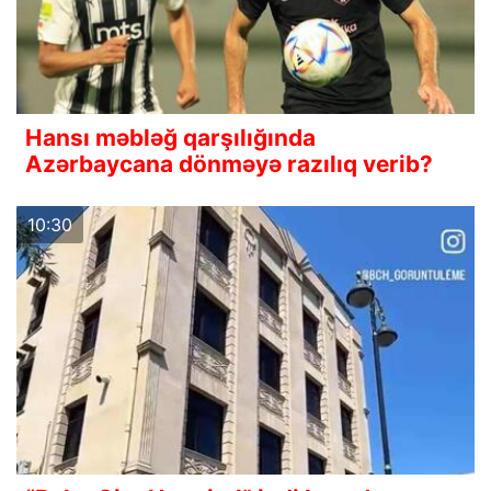
Hansı məbləğ qarşılığında
Azərbaycana dönməyə razılıq verib?
10:30