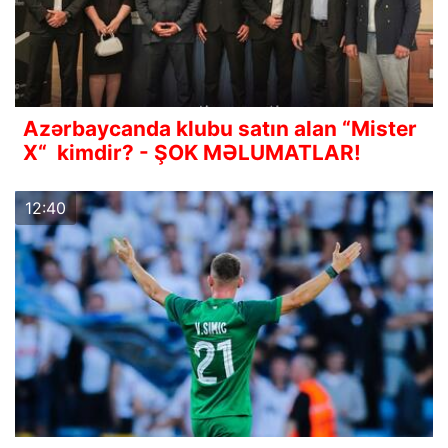
Azərbaycanda klubu satın alan “Mister
X“ kimdir? - ŞOK MƏLUMATLAR!
12:40