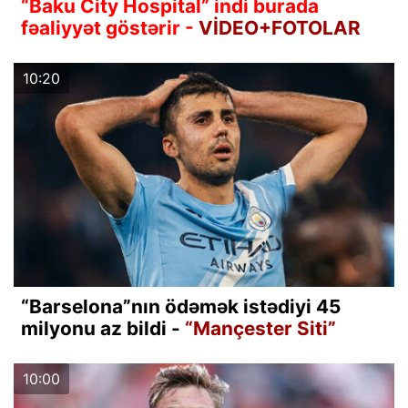
“Baku City Hospital” indi burada
fəaliyyət göstərir -
VİDEO+FOTOLAR
10:20
“Barselona”nın ödəmək istədiyi 45
milyonu az bildi -
“Mançester Siti”
10:00