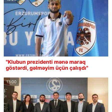
"Klubun prezidenti mənə maraq
göstərdi, gəlməyim üçün çalışdı"
13:00