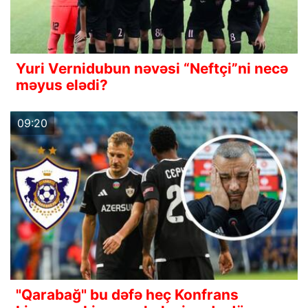
Yuri Vernidubun nəvəsi “Neftçi”ni necə
məyus elədi?
09:20
"Qarabağ" bu dəfə heç Konfrans