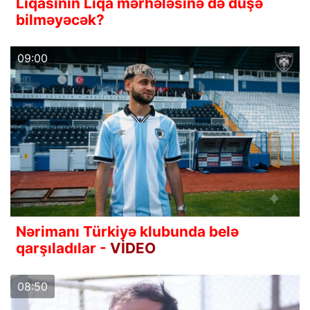
Liqasının Liqa mərhələsinə də düşə
bilməyəcək?
09:00
Nərimanı Türkiyə klubunda belə
qarşıladılar -
VİDEO
08:50