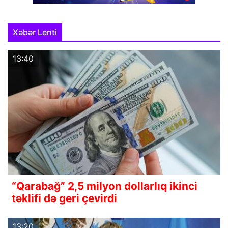
Xəbər Lenti
13:40
“Qarabağ” 2,5 milyon dollarlıq ikinci
təklifi də geri çevirdi
13:20