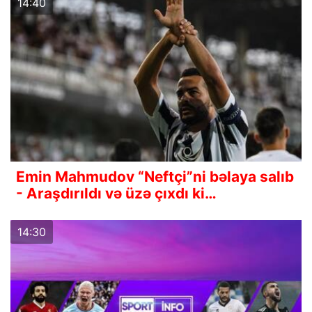
14:40
Emin Mahmudov “Neftçi”ni bəlaya salıb
- Araşdırıldı və üzə çıxdı ki…
14:30