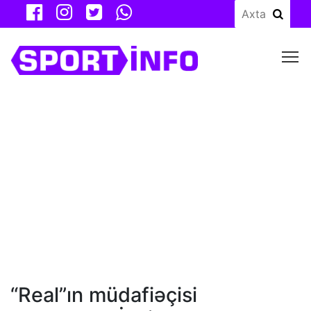
M
“Real”ın müdafiəçisi