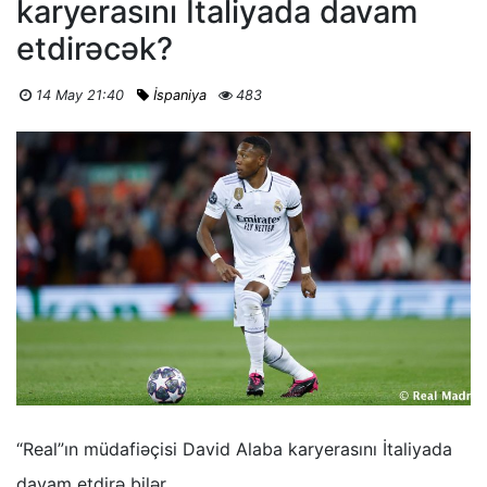
karyerasını İtaliyada davam
etdirəcək?
14 May 21:40
İspaniya
483
“Real”ın müdafiəçisi David Alaba karyerasını İtaliyada
davam etdirə bilər.