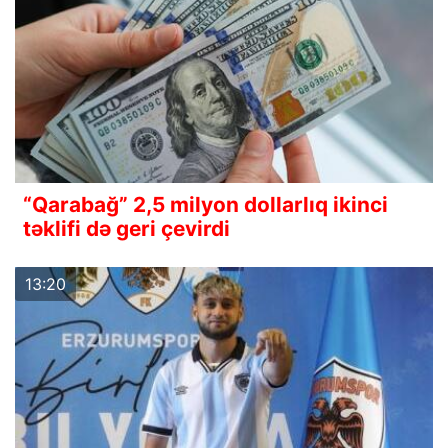
“Qarabağ” 2,5 milyon dollarlıq ikinci
təklifi də geri çevirdi
13:20