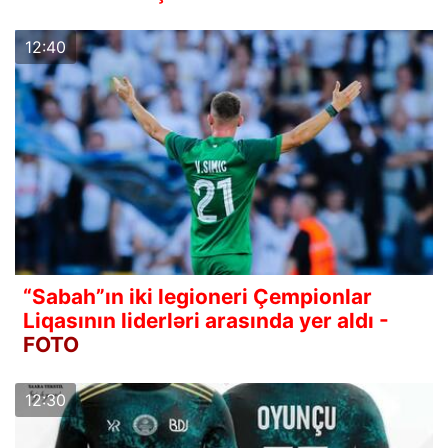
12:40
“Sabah”ın iki legioneri Çempionlar
Liqasının liderləri arasında yer aldı -
FOTO
12:30