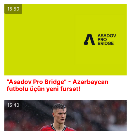
15:50
“Asadov Pro Bridge” - Azərbaycan
futbolu üçün yeni fursət!
15:40