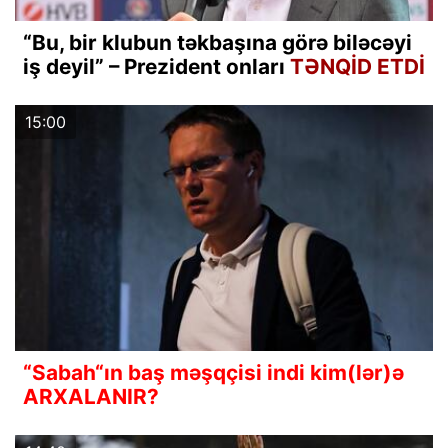
“Bu, bir klubun təkbaşına görə biləcəyi
iş deyil” – Prezident onları
TƏNQİD ETDİ
15:00
“Sabah“ın baş məşqçisi indi kim(lər)ə
ARXALANIR?