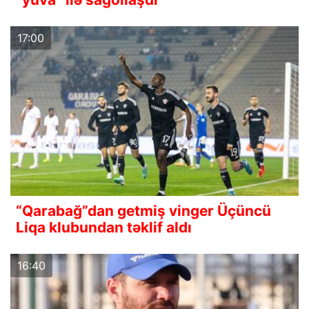
17:00
“Qarabağ”dan getmiş vinger Üçüncü
Liqa klubundan təklif aldı
16:40