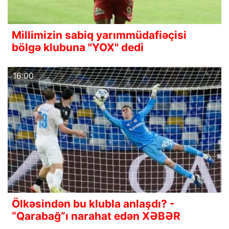
Millimizin sabiq yarımmüdafiəçisi
bölgə klubuna "YOX" dedi
16:00
Ölkəsindən bu klubla anlaşdı? -
“Qarabağ”ı narahat edən XƏBƏR