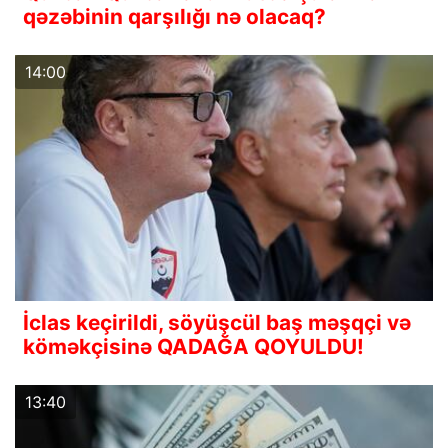
qəzəbinin qarşılığı nə olacaq?
14:00
İclas keçirildi, söyüşcül baş məşqçi və
köməkçisinə QADAĞA QOYULDU!
13:40