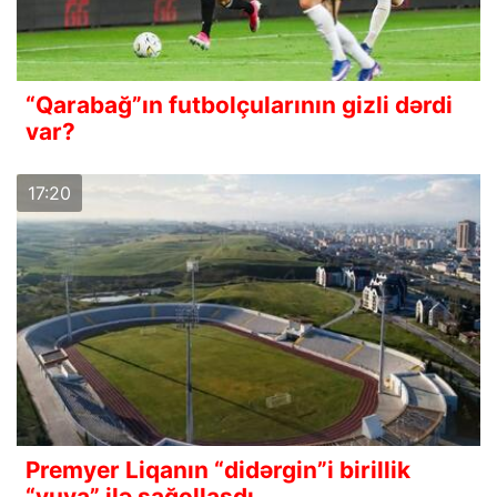
“Qarabağ”ın futbolçularının gizli dərdi
var?
17:20
Premyer Liqanın “didərgin”i birillik
“yuva” ilə sağollaşdı