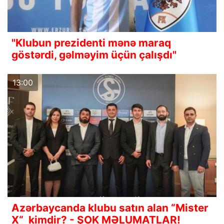
"Klubun prezidenti mənə maraq
göstərdi, gəlməyim üçün çalışdı"
13:00
Azərbaycanda klubu satın alan “Mister
X“ kimdir? - ŞOK MƏLUMATLAR!