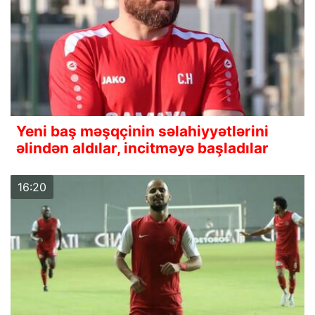
Yeni baş məşqçinin səlahiyyətlərini
əlindən aldılar, incitməyə başladılar
16:20