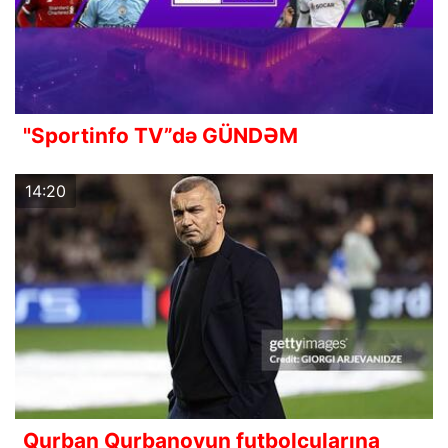
"Sportinfo TV”də GÜNDƏM
14:20
Qurban Qurbanovun futbolçularına