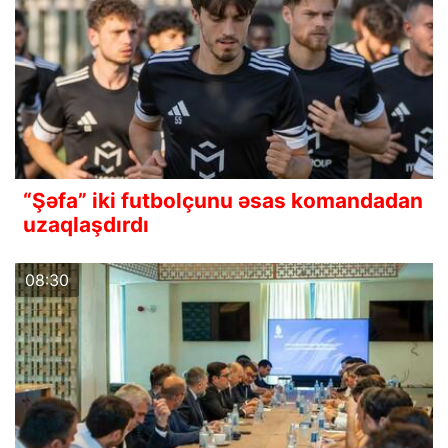
“Şəfa” iki futbolçunu əsas komandadan
uzaqlaşdırdı
08:30