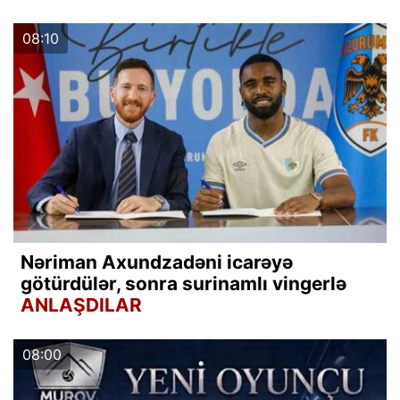
08:10
Nəriman Axundzadəni icarəyə
götürdülər, sonra surinamlı vingerlə
ANLAŞDILAR
08:00