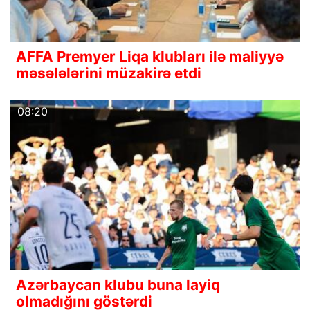
AFFA Premyer Liqa klubları ilə maliyyə
məsələlərini müzakirə etdi
08:20
Azərbaycan klubu buna layiq
olmadığını göstərdi