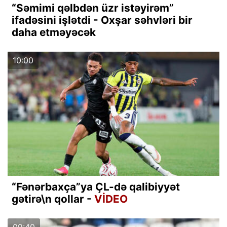
“Səmimi qəlbdən üzr istəyirəm”
ifadəsini işlətdi - Oxşar səhvləri bir
daha etməyəcək
10:00
“Fənərbaxça”ya ÇL-də qalibiyyət
gətirə\n qollar -
VİDEO