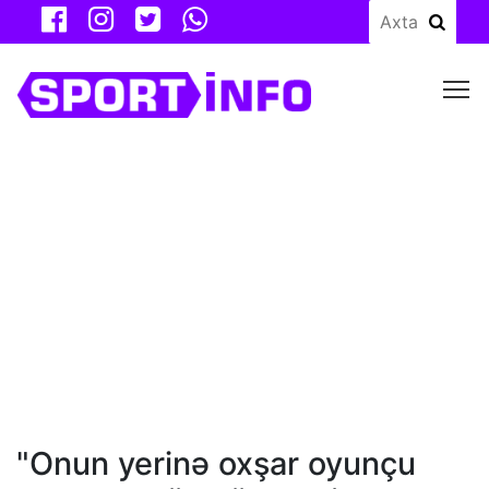
M
"Onun yerinə oxşar oyunçu