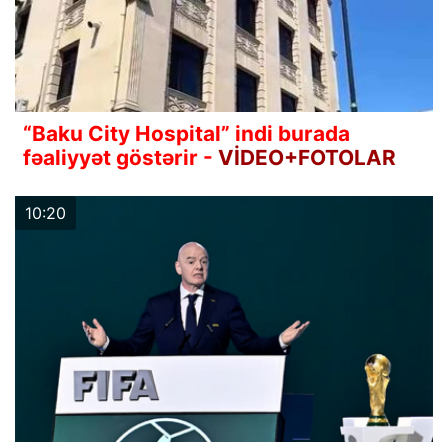
“Baku City Hospital” indi burada
fəaliyyət göstərir -
VİDEO+FOTOLAR
10:20