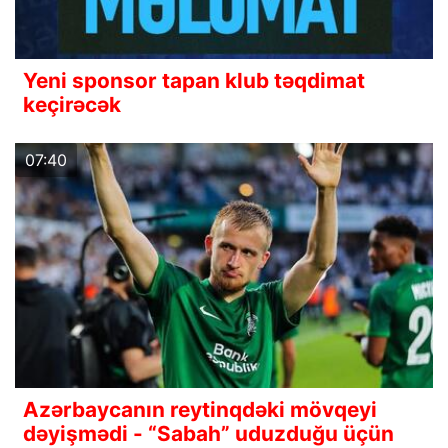
Yeni sponsor tapan klub təqdimat
keçirəcək
07:40
Azərbaycanın reytinqdəki mövqeyi
dəyişmədi - “Sabah” uduzduğu üçün