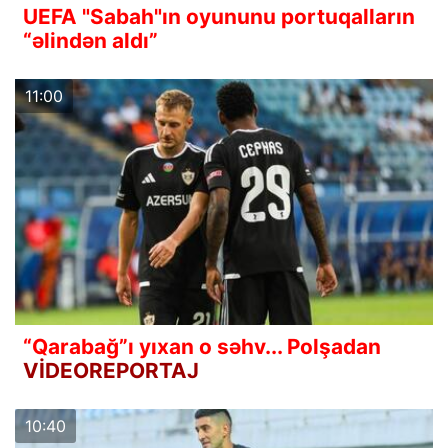
UEFA "Sabah"ın oyununu portuqalların
“əlindən aldı”
11:00
“Qarabağ”ı yıxan o səhv... Polşadan
VİDEOREPORTAJ
10:40