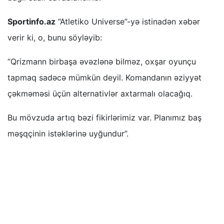
Sportinfo.az
“Atletiko Universe”-yə istinadən xəbər
verir ki, o, bunu söyləyib:
“Qrizmann birbaşa əvəzlənə bilməz, oxşar oyunçu
tapmaq sadəcə mümkün deyil. Komandanın əziyyət
çəkməməsi üçün alternativlər axtarmalı olacağıq.
Bu mövzuda artıq bəzi fikirlərimiz var. Planımız baş
məşqçinin istəklərinə uyğundur”.