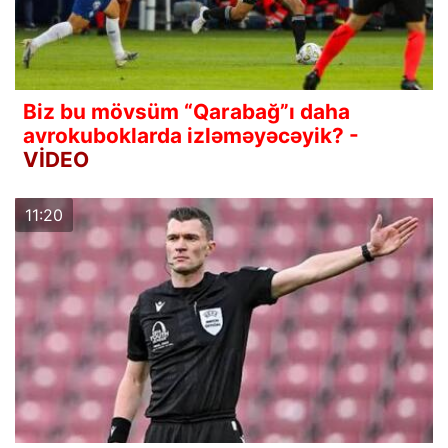
Biz bu mövsüm “Qarabağ”ı daha
avrokuboklarda izləməyəcəyik? -
VİDEO
11:20