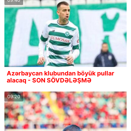
09:40
Azərbaycan klubundan böyük pullar
alacaq - SON SÖVDƏLƏŞMƏ
09:20