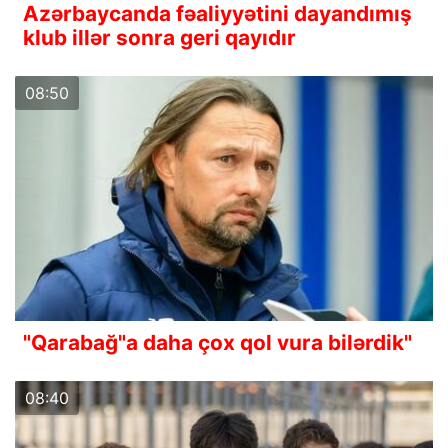
Azərbaycanda fəaliyyətini dayandımış
klub illər sonra geri qayıdır
08:50
"Qarabağ"a daha çox qol vura bilərdik"
08:40