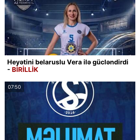
Heyətini belaruslu Vera ilə gücləndirdi
-
BİRİLLİK
07:50