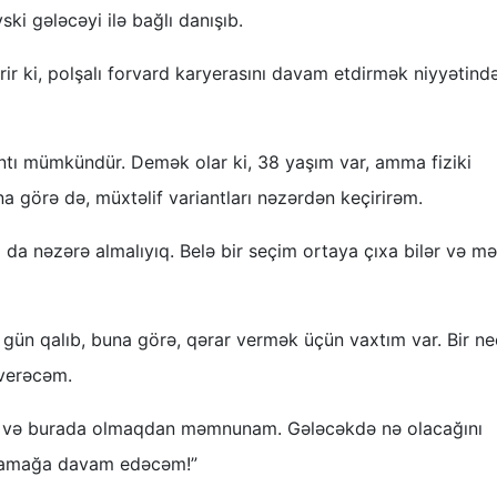
i gələcəyi ilə bağlı danışıb.
rir ki, polşalı forvard karyerasını davam etdirmək niyyətind
ntı mümkündür. Demək olar ki, 38 yaşım var, amma fiziki
 görə də, müxtəlif variantları nəzərdən keçirirəm.
 da nəzərə almalıyıq. Belə bir seçim ortaya çıxa bilər və m
ün qalıb, buna görə, qərar vermək üçün vaxtım var. Bir n
 verəcəm.
m və burada olmaqdan məmnunam. Gələcəkdə nə olacağını
ynamağa davam edəcəm!”