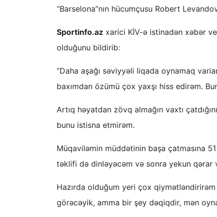
“Barselona”nın hücumçusu Robert Levandovsk
Sportinfo.az
xarici KİV-ə istinadən xəbər ve
olduğunu bildirib:
“Daha aşağı səviyyəli liqada oynamaq varia
baxımdan özümü çox yaxşı hiss edirəm. Buna
Artıq həyatdan zövq almağın vaxtı çatdığını
bunu istisna etmirəm.
Müqaviləmin müddətinin başa çatmasına 51 g
təklifi də dinləyəcəm və sonra yekun qərar
Hazırda olduğum yeri çox qiymətləndirirə
görəcəyik, amma bir şey dəqiqdir, mən o