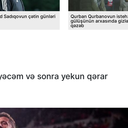
d Sadıqovun çətin günləri
Qurban Qurbanovun istehz
gülüşünün arxasında gizl
qəzəb
ləyəcəm və sonra yekun qərar