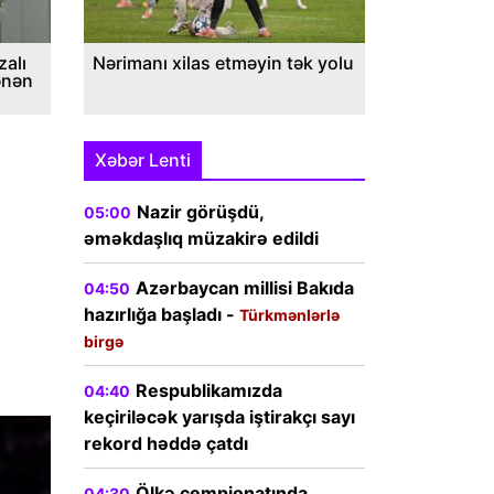
alı
Nərimanı xilas etməyin tək yolu
ənən
Xəbər Lenti
Nazir görüşdü,
05:00
əməkdaşlıq müzakirə edildi
Azərbaycan millisi Bakıda
04:50
hazırlığa başladı -
Türkmənlərlə
birgə
Respublikamızda
04:40
keçiriləcək yarışda iştirakçı sayı
rekord həddə çatdı
Ölkə çempionatında
04:30