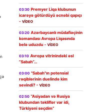
Premyer Liqa klubunun
03:30
icarəyə götürdüyü əcnəbi qapıçı
ə
-
VİDEO
Azərbaycanlı müdafiəçinin
03:20
komandası Avropa Liqasında
belə uduzdu -
VİDEO
Avropa vitrinindəki əsl
03:10
ən
“Sabah”…
"Sabah"ın potensial
03:00
eçə
rəqiblərinin duelində kim
sevindi? -
VİDEO
“Asiyadan və Rusiya
02:50
klubundan təkliflər var idi,
Türkiyəni seçdim”