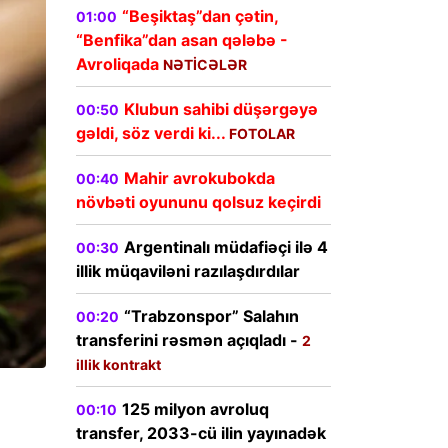
“Beşiktaş”dan çətin,
01:00
“Benfika”dan asan qələbə -
Avroliqada
NƏTİCƏLƏR
Klubun sahibi düşərgəyə
00:50
gəldi, söz verdi ki...
FOTOLAR
Mahir avrokubokda
00:40
növbəti oyununu qolsuz keçirdi
Argentinalı müdafiəçi ilə 4
00:30
illik müqaviləni razılaşdırdılar
“Trabzonspor” Salahın
00:20
transferini rəsmən açıqladı -
2
illik kontrakt
125 milyon avroluq
00:10
transfer, 2033-cü ilin yayınadək